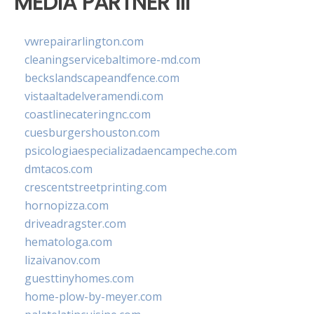
MEDIA PARTNER III
vwrepairarlington.com
cleaningservicebaltimore-md.com
beckslandscapeandfence.com
vistaaltadelveramendi.com
coastlinecateringnc.com
cuesburgershouston.com
psicologiaespecializadaencampeche.com
dmtacos.com
crescentstreetprinting.com
hornopizza.com
driveadragster.com
hematologa.com
lizaivanov.com
guesttinyhomes.com
home-plow-by-meyer.com