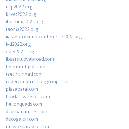
ialp2022.org
klivet2022.org
ifac-hms2022.org
taoms2022.org
iias-euromena-conference2022.org
ivd2022.org
csity2022.org
ibsarstudyabroad.com
bennusehgall.com
tsecincinnati.com
roderconstructiongroup.com
plazabatai.com
hawkscayresort.com
hellonquads.com
diarioanimales.com
decogaleri.com
unavozparadios.com