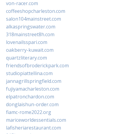
von-racer.com
coffeeshopcharleston.com
salon104mainstreet.com
alkaspringswater.com
318mainstreet8h.com
lovenailsspari.com
oakberry-kuwait.com
quartzliterary.com
friendsofbroderickpark.com
studiopiattellina.com
jannagrillspringfield.com
fujiyamacharleston.com
elpatronchardon.com
donglaishun-order.com
fiamc-rome2022.org
mariceworldessentials.com
lafisheriarestaurant.com