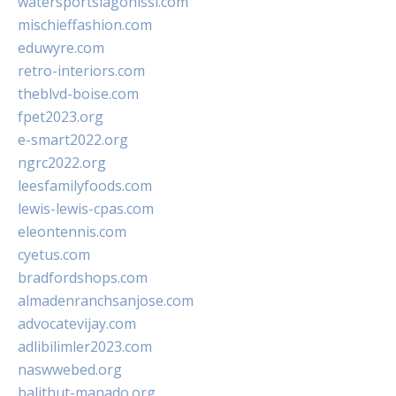
watersportslagonissi.com
mischieffashion.com
eduwyre.com
retro-interiors.com
theblvd-boise.com
fpet2023.org
e-smart2022.org
ngrc2022.org
leesfamilyfoods.com
lewis-lewis-cpas.com
eleontennis.com
cyetus.com
bradfordshops.com
almadenranchsanjose.com
advocatevijay.com
adlibilimler2023.com
naswwebed.org
balithut-manado.org