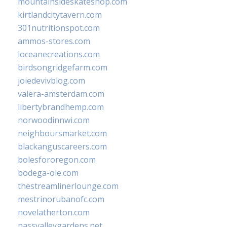
mountainsideskateshop.com
kirtlandcitytavern.com
301nutritionspot.com
ammos-stores.com
loceanecreations.com
birdsongridgefarm.com
joiedevivblog.com
valera-amsterdam.com
libertybrandhemp.com
norwoodinnwi.com
neighboursmarket.com
blackanguscareers.com
bolesfororegon.com
bodega-ole.com
thestreamlinerlounge.com
mestrinorubanofc.com
novelatherton.com
nassvalleygardens.net