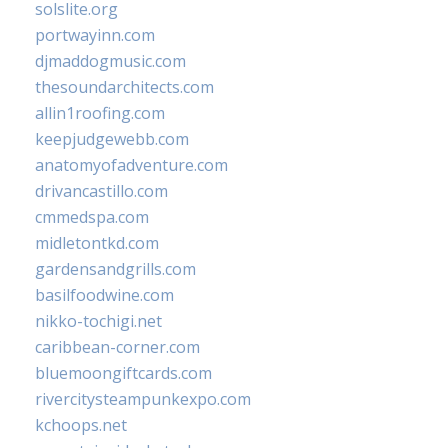
solslite.org
portwayinn.com
djmaddogmusic.com
thesoundarchitects.com
allin1roofing.com
keepjudgewebb.com
anatomyofadventure.com
drivancastillo.com
cmmedspa.com
midletontkd.com
gardensandgrills.com
basilfoodwine.com
nikko-tochigi.net
caribbean-corner.com
bluemoongiftcards.com
rivercitysteampunkexpo.com
kchoops.net