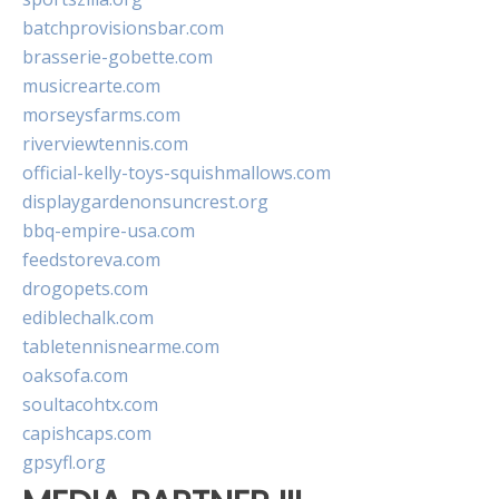
batchprovisionsbar.com
brasserie-gobette.com
musicrearte.com
morseysfarms.com
riverviewtennis.com
official-kelly-toys-squishmallows.com
displaygardenonsuncrest.org
bbq-empire-usa.com
feedstoreva.com
drogopets.com
ediblechalk.com
tabletennisnearme.com
oaksofa.com
soultacohtx.com
capishcaps.com
gpsyfl.org