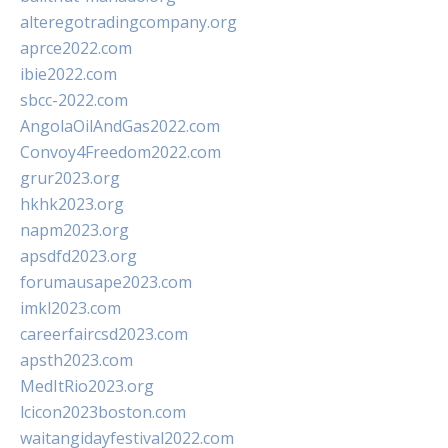
alteregotradingcompany.org
aprce2022.com
ibie2022.com
sbcc-2022.com
AngolaOilAndGas2022.com
Convoy4Freedom2022.com
grur2023.org
hkhk2023.org
napm2023.org
apsdfd2023.org
forumausape2023.com
imkl2023.com
careerfaircsd2023.com
apsth2023.com
MedItRio2023.org
lcicon2023boston.com
waitangidayfestival2022.com