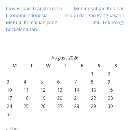
Post
Inovasi dan Transformasi
Meningkatkan Kualitas
Ekonomi Indonesia
Hidup dengan Penguasaan
Menuju Kemajuan yang
Ilmu Teknologi
navigation
Berkelanjutan
August 2026
M
T
W
T
F
S
S
1
2
3
4
5
6
7
8
9
10
11
12
13
14
15
16
17
18
19
20
21
22
23
24
25
26
27
28
29
30
31
« Mar