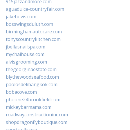
915jazzandmore.com
aguadulce-countryfair.com
jakehovis.com
bosswingsduluth.com
birminghamautocare.com
tonyscountrykitchen.com
jbellasnailspa.com
mychaihouse.com
alvisgrooming.com
thegeorginaestate.com
blythewoodseafood.com
paolosdelibangkok.com
bobacove.com
phoone24brookfield.com
mickeybarmama.com
roadwayconstructioninc.com
shopdragonflyboutique.com
sportszilla.org