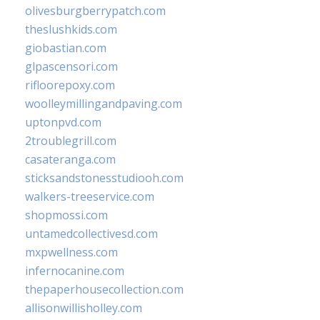
olivesburgberrypatch.com
theslushkids.com
giobastian.com
glpascensori.com
rifloorepoxy.com
woolleymillingandpaving.com
uptonpvd.com
2troublegrill.com
casateranga.com
sticksandstonesstudiooh.com
walkers-treeservice.com
shopmossi.com
untamedcollectivesd.com
mxpwellness.com
infernocanine.com
thepaperhousecollection.com
allisonwillisholley.com