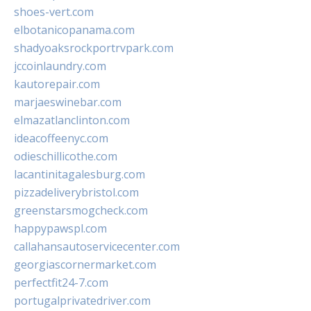
shoes-vert.com
elbotanicopanama.com
shadyoaksrockportrvpark.com
jccoinlaundry.com
kautorepair.com
marjaeswinebar.com
elmazatlanclinton.com
ideacoffeenyc.com
odieschillicothe.com
lacantinitagalesburg.com
pizzadeliverybristol.com
greenstarsmogcheck.com
happypawspl.com
callahansautoservicecenter.com
georgiascornermarket.com
perfectfit24-7.com
portugalprivatedriver.com