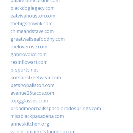
palatelatincuisine.com
blackdoglegacy.com
eatvivahouston.com
thebigshowok.com
chimeandstave.com
greatwallseafoodny.com
theloverose.com
gabriovoice.com
resinflowart.com
p-sports.net
korsairstreetwear.com
petshopallston.com
avenue26tacos.com
topgglasses.com
broadmoornailsspacoloradosprings.com
missblackpasadena.com
anneskitchen.org
valenciamarketytaqueria.com