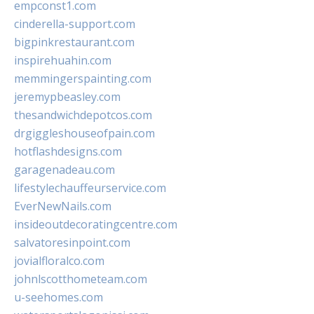
empconst1.com
cinderella-support.com
bigpinkrestaurant.com
inspirehuahin.com
memmingerspainting.com
jeremypbeasley.com
thesandwichdepotcos.com
drgiggleshouseofpain.com
hotflashdesigns.com
garagenadeau.com
lifestylechauffeurservice.com
EverNewNails.com
insideoutdecoratingcentre.com
salvatoresinpoint.com
jovialfloralco.com
johnlscotthometeam.com
u-seehomes.com