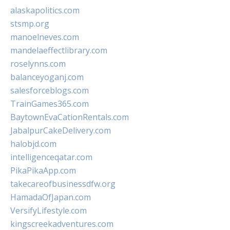
alaskapolitics.com
stsmp.org
manoelneves.com
mandelaeffectlibrary.com
roselynns.com
balanceyoganj.com
salesforceblogs.com
TrainGames365.com
BaytownEvaCationRentals.com
JabalpurCakeDelivery.com
halobjd.com
intelligenceqatar.com
PikaPikaApp.com
takecareofbusinessdfw.org
HamadaOfJapan.com
VersifyLifestyle.com
kingscreekadventures.com