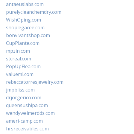
antaeuslabs.com
purelycleanchemdry.com
WishOping.com
shoplegacee.com
bonvivantshop.com
CupPlante.com
mpzin.com
stcreal.com
PopUpFlea.com
valueml.com
rebeccatorresjewelry.com
jmpbliss.com
drjorgerico.com
queensushipa.com
wendyweimerdds.com
ameri-camp.com
hrsreceivables.com