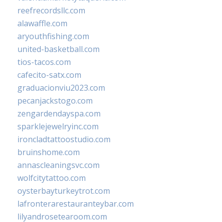
reefrecordsllc.com
alawaffle.com
aryouthfishing.com
united-basketball.com
tios-tacos.com
cafecito-satx.com
graduacionviu2023.com
pecanjackstogo.com
zengardendayspa.com
sparklejewelryinc.com
ironcladtattoostudio.com
bruinshome.com
annascleaningsvc.com
wolfcitytattoo.com
oysterbayturkeytrot.com
lafronterarestauranteybar.com
lilyandrosetearoom.com