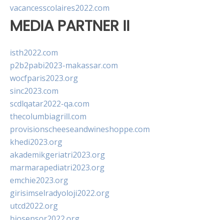
vacancesscolaires2022.com
MEDIA PARTNER II
isth2022.com
p2b2pabi2023-makassar.com
wocfparis2023.org
sinc2023.com
scdlqatar2022-qa.com
thecolumbiagrill.com
provisionscheeseandwineshoppe.com
khedi2023.org
akademikgeriatri2023.org
marmarapediatri2023.org
emchie2023.org
girisimselradyoloji2022.org
utcd2022.org
biosensor2022.org