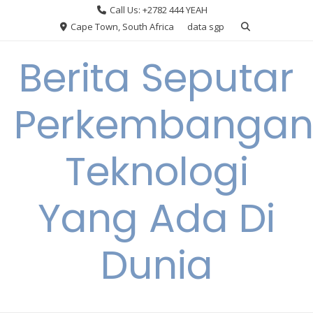
Skip
Call Us: +2782 444 YEAH
to
Cape Town, South Africa
data sgp
content
Berita Seputar
Perkembanga
Teknologi
Yang Ada Di
Dunia