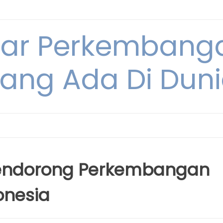
tar Perkembang
ang Ada Di Dun
Pendorong Perkembangan
onesia