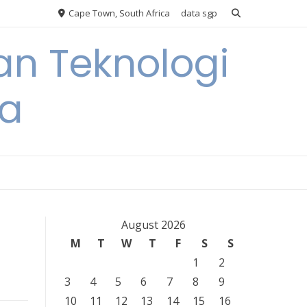
Cape Town, South Africa
data sgp
an Teknologi
ia
August 2026
M
T
W
T
F
S
S
1
2
3
4
5
6
7
8
9
10
11
12
13
14
15
16