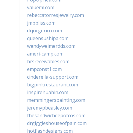
valueml.com
rebeccatorresjewelry.com
jmpbliss.com
drjorgerico.com
queensushipa.com
wendyweimerdds.com
ameri-camp.com
hrsreceivables.com
empconst1.com
cinderella-support.com
bigpinkrestaurant.com
inspirehuahin.com
memmingerspainting.com
jeremypbeasley.com
thesandwichdepotcos.com
drgiggleshouseofpain.com
hotflashdesigns.com