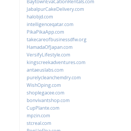
BaytownEvaCationRentals.com
JabalpurCakeDelivery.com
halobjd.com
intelligenceqatar.com
PikaPikaApp.com
takecareofbusinessdfw.org
HamadaOfJapan.com
VersifyLifestyle.com
kingscreekadventures.com
antaeuslabs.com
purelycleanchemdry.com
WishOping.com
shoplegacee.com
bonvivantshop.com
CupPlante.com
mpzin.com
stcreal.com
PopUpFlea.com