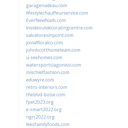
garagenadeau.com
lifestylechauffeurservice.com
EverNewNails.com
insideoutdecoratingcentre.com
salvatoresinpoint.com
jovialfloralco.com
johnlscotthometeam.com
u-seehomes.com
watersportslagonissi.com
mischieffashion.com
eduwyre.com
retro-interiors.com
theblvd-boise.com
fpet2023.org
e-smart2022.org
ngrc2022.org
leesfamilyfoods.com