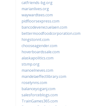
catfriends-bg.org
marianlives.org
waywardtees.com
pidfloorsexpress.com
bancodevenezuelaen.com
bettermoodfoodcorporation.com
hingstonnt.com
chooseagender.com
hoverboardssale.com
alaskapolitics.com
stsmp.org
manoelneves.com
mandelaeffectlibrary.com
roselynns.com
balanceyoganj.com
salesforceblogs.com
TrainGames365.com