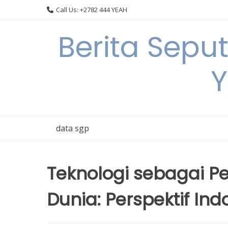
Skip
Call Us: +2782 444 YEAH
to
content
Berita Sepu
Y
data sgp
Teknologi sebagai 
Dunia: Perspektif Ind