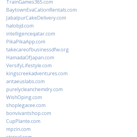
TrainGames365.com
BaytownEvaCationRentals.com
JabalpurCakeDelivery.com
halobjd.com
intelligenceqatar.com
PikaPikaApp.com
takecareofbusinessdfw.org
HamadaOfJapan.com
VersifyLifestyle.com
kingscreekadventures.com
antaeuslabs.com
purelycleanchemdry.com
WishOping.com
shoplegacee.com
bonvivantshop.com
CupPlante.com
mpzin.com