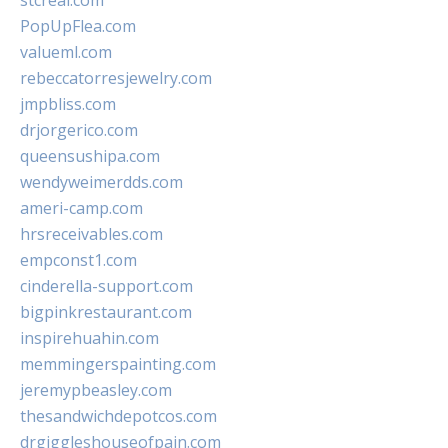
stcreal.com
PopUpFlea.com
valueml.com
rebeccatorresjewelry.com
jmpbliss.com
drjorgerico.com
queensushipa.com
wendyweimerdds.com
ameri-camp.com
hrsreceivables.com
empconst1.com
cinderella-support.com
bigpinkrestaurant.com
inspirehuahin.com
memmingerspainting.com
jeremypbeasley.com
thesandwichdepotcos.com
drgiggleshouseofpain.com