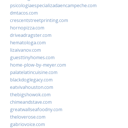
psicologiaespecializadaencampeche.com
dmtacos.com
crescentstreetprinting.com
hornopizza.com
driveadragster.com
hematologa.com
lizaivanov.com
guesttinyhomes.com
home-plow-by-meyer.com
palatelatincuisine.com
blackdoglegacy.com
eatvivahouston.com
thebigshowok.com
chimeandstave.com
greatwallseafoodny.com
theloverose.com
gabriovoice.com