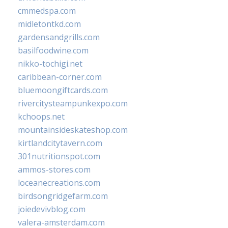
cmmedspa.com
midletontkd.com
gardensandgrills.com
basilfoodwine.com
nikko-tochigi.net
caribbean-corner.com
bluemoongiftcards.com
rivercitysteampunkexpo.com
kchoops.net
mountainsideskateshop.com
kirtlandcitytavern.com
301nutritionspot.com
ammos-stores.com
loceanecreations.com
birdsongridgefarm.com
joiedevivblog.com
valera-amsterdam.com