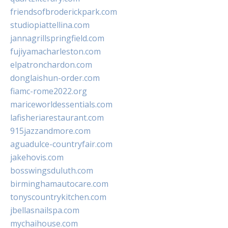
friendsofbroderickpark.com
studiopiattellina.com
jannagrillspringfield.com
fujiyamacharleston.com
elpatronchardon.com
donglaishun-order.com
fiamc-rome2022.org
mariceworldessentials.com
lafisheriarestaurant.com
915jazzandmore.com
aguadulce-countryfair.com
jakehovis.com
bosswingsduluth.com
birminghamautocare.com
tonyscountrykitchen.com
jbellasnailspa.com
mychaihouse.com