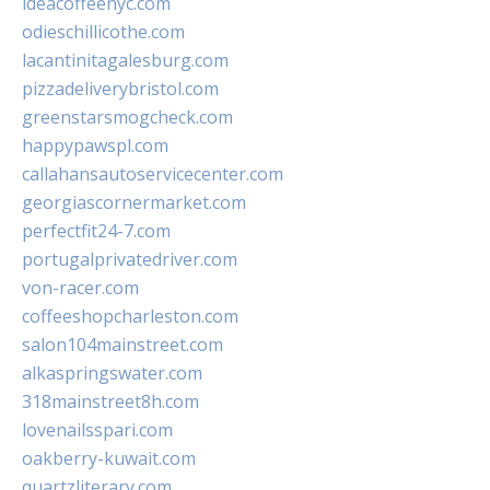
ideacoffeenyc.com
odieschillicothe.com
lacantinitagalesburg.com
pizzadeliverybristol.com
greenstarsmogcheck.com
happypawspl.com
callahansautoservicecenter.com
georgiascornermarket.com
perfectfit24-7.com
portugalprivatedriver.com
von-racer.com
coffeeshopcharleston.com
salon104mainstreet.com
alkaspringswater.com
318mainstreet8h.com
lovenailsspari.com
oakberry-kuwait.com
quartzliterary.com