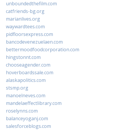
unboundedthefilm.com
catfriends-bg.org
marianlives.org
waywardtees.com
pidfloorsexpress.com
bancodevenezuelaen.com
bettermoodfoodcorporation.com
hingstonnt.com
chooseagender.com
hoverboardssale.com
alaskapolitics.com
stsmp.org
manoelneves.com
mandelaeffectlibrary.com
roselynns.com
balanceyoganj.com
salesforceblogs.com