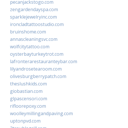
pecanjackstogo.com
zengardendayspa.com
sparklejewelryinc.com
ironcladtattoostudio.com
bruinshome.com
annascleaningsvc.com
wolfcitytattoo.com
oysterbayturkeytrot.com
lafronterarestauranteybar.com
lilyandrosetearoom.com
olivesburgberrypatch.com
theslushkids.com
giobastian.com
glpascensori.com
rifloorepoxy.com
woolleymillingandpaving.com
uptonpvd.com