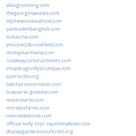
alvisgrooming.com
thegeorginaestate.com
blythewoodseafood.com
paolosdelibangkok.com
bobacove.com
phoone24brookfield.com
mickeybarmama.com
roadwayconstructioninc.com
shopdragonflyboutique.com
sportszilla.org
batchprovisionsbar.com
brasserie-gobette.com
musicrearte.com
morseysfarms.com
riverviewtennis.com
official-kelly-toys-squishmallows.com
displaygardenonsuncrest.org