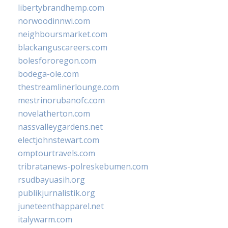
libertybrandhemp.com
norwoodinnwi.com
neighboursmarket.com
blackanguscareers.com
bolesfororegon.com
bodega-ole.com
thestreamlinerlounge.com
mestrinorubanofc.com
novelatherton.com
nassvalleygardens.net
electjohnstewart.com
omptourtravels.com
tribratanews-polreskebumen.com
rsudbayuasih.org
publikjurnalistik.org
juneteenthapparel.net
italywarm.com