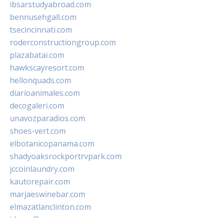
ibsarstudyabroad.com
bennusehgall.com
tsecincinnati.com
roderconstructiongroup.com
plazabatai.com
hawkscayresort.com
hellonquads.com
diarioanimales.com
decogaleri.com
unavozparadios.com
shoes-vert.com
elbotanicopanama.com
shadyoaksrockportrvpark.com
jccoinlaundry.com
kautorepair.com
marjaeswinebar.com
elmazatlanclinton.com