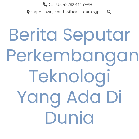
Skip
Call Us: +2782 444 YEAH
to
Cape Town, South Africa
data sgp
content
Berita Seputar
Perkembanga
Teknologi
Yang Ada Di
Dunia