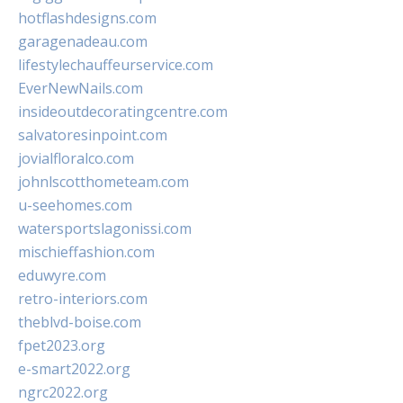
hotflashdesigns.com
garagenadeau.com
lifestylechauffeurservice.com
EverNewNails.com
insideoutdecoratingcentre.com
salvatoresinpoint.com
jovialfloralco.com
johnlscotthometeam.com
u-seehomes.com
watersportslagonissi.com
mischieffashion.com
eduwyre.com
retro-interiors.com
theblvd-boise.com
fpet2023.org
e-smart2022.org
ngrc2022.org