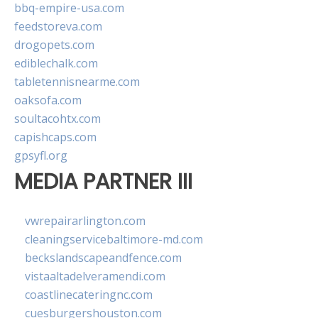
bbq-empire-usa.com
feedstoreva.com
drogopets.com
ediblechalk.com
tabletennisnearme.com
oaksofa.com
soultacohtx.com
capishcaps.com
gpsyfl.org
MEDIA PARTNER III
vwrepairarlington.com
cleaningservicebaltimore-md.com
beckslandscapeandfence.com
vistaaltadelveramendi.com
coastlinecateringnc.com
cuesburgershouston.com