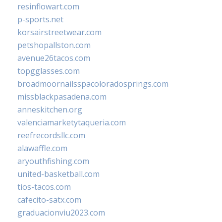
resinflowart.com
p-sports.net
korsairstreetwear.com
petshopallston.com
avenue26tacos.com
topgglasses.com
broadmoornailsspacoloradosprings.com
missblackpasadena.com
anneskitchen.org
valenciamarketytaqueria.com
reefrecordsllc.com
alawaffle.com
aryouthfishing.com
united-basketball.com
tios-tacos.com
cafecito-satx.com
graduacionviu2023.com