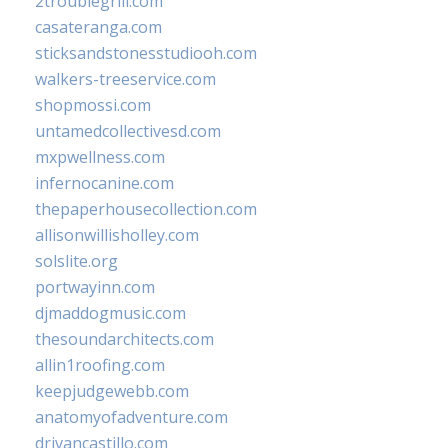
2troublegrill.com
casateranga.com
sticksandstonesstudiooh.com
walkers-treeservice.com
shopmossi.com
untamedcollectivesd.com
mxpwellness.com
infernocanine.com
thepaperhousecollection.com
allisonwillisholley.com
solslite.org
portwayinn.com
djmaddogmusic.com
thesoundarchitects.com
allin1roofing.com
keepjudgewebb.com
anatomyofadventure.com
drivancastillo.com