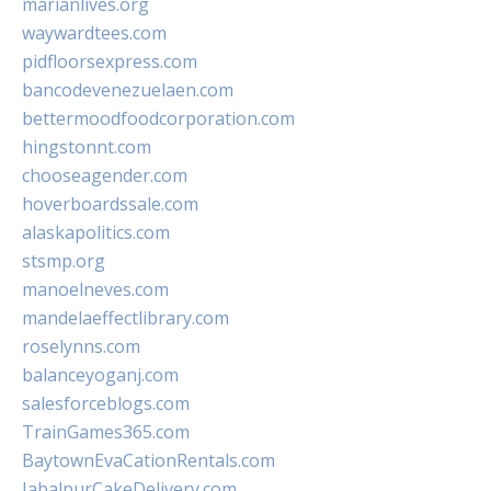
marianlives.org
waywardtees.com
pidfloorsexpress.com
bancodevenezuelaen.com
bettermoodfoodcorporation.com
hingstonnt.com
chooseagender.com
hoverboardssale.com
alaskapolitics.com
stsmp.org
manoelneves.com
mandelaeffectlibrary.com
roselynns.com
balanceyoganj.com
salesforceblogs.com
TrainGames365.com
BaytownEvaCationRentals.com
JabalpurCakeDelivery.com