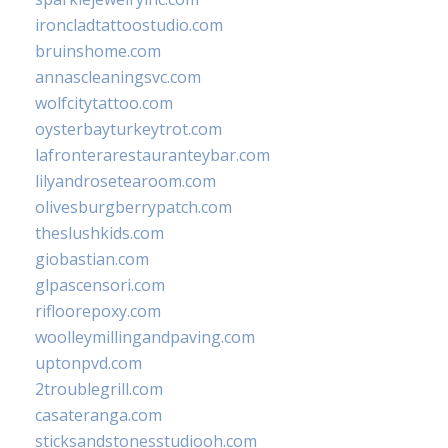
ironcladtattoostudio.com
bruinshome.com
annascleaningsvc.com
wolfcitytattoo.com
oysterbayturkeytrot.com
lafronterarestauranteybar.com
lilyandrosetearoom.com
olivesburgberrypatch.com
theslushkids.com
giobastian.com
glpascensori.com
rifloorepoxy.com
woolleymillingandpaving.com
uptonpvd.com
2troublegrill.com
casateranga.com
sticksandstonesstudiooh.com