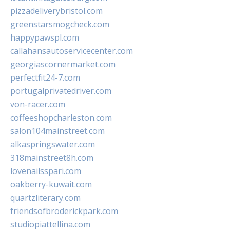
pizzadeliverybristol.com
greenstarsmogcheck.com
happypawspl.com
callahansautoservicecenter.com
georgiascornermarket.com
perfectfit24-7.com
portugalprivatedriver.com
von-racer.com
coffeeshopcharleston.com
salon104mainstreet.com
alkaspringswater.com
318mainstreet8h.com
lovenailsspari.com
oakberry-kuwait.com
quartzliterary.com
friendsofbroderickpark.com
studiopiattellina.com