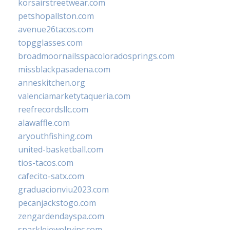
korsairstreetwear.com
petshopallston.com
avenue26tacos.com
topgglasses.com
broadmoornailsspacoloradosprings.com
missblackpasadena.com
anneskitchen.org
valenciamarketytaqueria.com
reefrecordsllc.com
alawaffle.com
aryouthfishing.com
united-basketball.com
tios-tacos.com
cafecito-satx.com
graduacionviu2023.com
pecanjackstogo.com
zengardendayspa.com
sparklejewelryinc.com