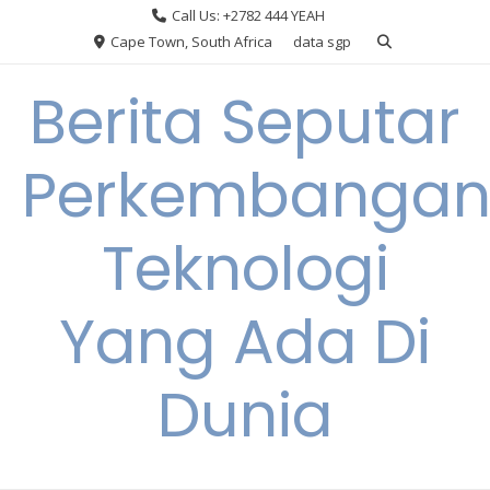
Skip
Call Us: +2782 444 YEAH
to
Cape Town, South Africa
data sgp
content
Berita Seputar
Perkembanga
Teknologi
Yang Ada Di
Dunia