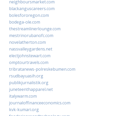
neighboursmarket.com
blackanguscareers.com
bolesfororegon.com
bodega-ole.com
thestreamlinerlounge.com
mestrinorubanofc.com
novelatherton.com
nassvalleygardens.net
electjohnstewart.com
omptourtravels.com
tribratanews-polreskebumen.com
rsudbayuasih.org
publikjurnalistik.org
juneteenthapparel.net
italywarm.com
journaloffinanceeconomics.com
kvk-kumari.org