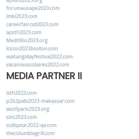
apsdfd2023.org
forumausape2023.com
imkl2023.com
careerfaircsd2023.com
apsth2023.com
MedItRio2023.org
lcicon2023boston.com
waitangidayfestival2022.com
vacancesscolaires2022.com
MEDIA PARTNER II
isth2022.com
p2b2pabi2023-makassar.com
wocfparis2023.org
sinc2023.com
scdlqatar2022-qa.com
thecolumbiagrill.com