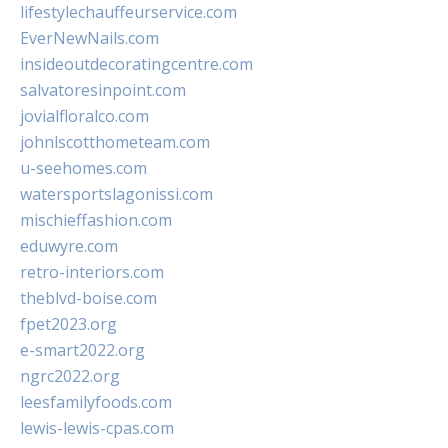
lifestylechauffeurservice.com
EverNewNails.com
insideoutdecoratingcentre.com
salvatoresinpoint.com
jovialfloralco.com
johnlscotthometeam.com
u-seehomes.com
watersportslagonissi.com
mischieffashion.com
eduwyre.com
retro-interiors.com
theblvd-boise.com
fpet2023.org
e-smart2022.org
ngrc2022.org
leesfamilyfoods.com
lewis-lewis-cpas.com