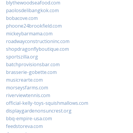
blythewoodseafood.com
paolosdelibangkok.com
bobacove.com
phoone24brookfield.com
mickeybarmama.com
roadwayconstructioninc.com
shopdragonflyboutique.com
sportszilla.org
batchprovisionsbar.com
brasserie-gobette.com
musicrearte.com
morseysfarms.com
riverviewtennis.com
official-kelly-toys-squishmallows.com
displaygardenonsuncrest.org
bbq-empire-usa.com
feedstoreva.com