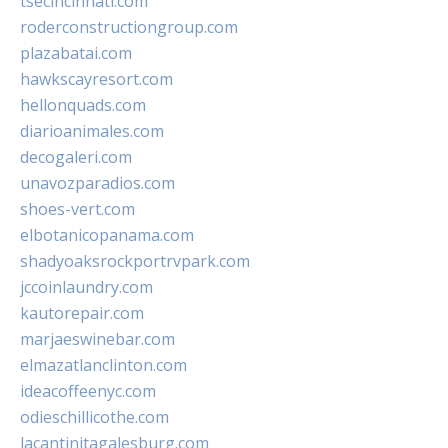
tsecincinnati.com
roderconstructiongroup.com
plazabatai.com
hawkscayresort.com
hellonquads.com
diarioanimales.com
decogaleri.com
unavozparadios.com
shoes-vert.com
elbotanicopanama.com
shadyoaksrockportrvpark.com
jccoinlaundry.com
kautorepair.com
marjaeswinebar.com
elmazatlanclinton.com
ideacoffeenyc.com
odieschillicothe.com
lacantinitagalesburg.com