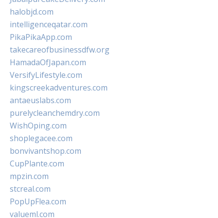
halobjd.com
intelligenceqatar.com
PikaPikaApp.com
takecareofbusinessdfw.org
HamadaOfJapan.com
VersifyLifestyle.com
kingscreekadventures.com
antaeuslabs.com
purelycleanchemdry.com
WishOping.com
shoplegacee.com
bonvivantshop.com
CupPlante.com
mpzin.com
stcreal.com
PopUpFlea.com
valueml.com