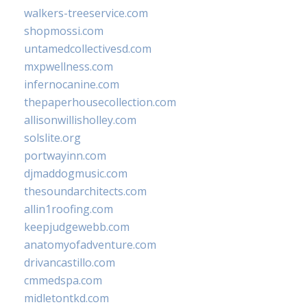
walkers-treeservice.com
shopmossi.com
untamedcollectivesd.com
mxpwellness.com
infernocanine.com
thepaperhousecollection.com
allisonwillisholley.com
solslite.org
portwayinn.com
djmaddogmusic.com
thesoundarchitects.com
allin1roofing.com
keepjudgewebb.com
anatomyofadventure.com
drivancastillo.com
cmmedspa.com
midletontkd.com