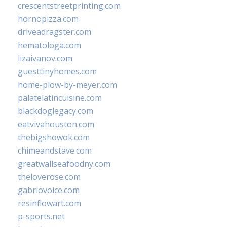
crescentstreetprinting.com
hornopizza.com
driveadragster.com
hematologa.com
lizaivanov.com
guesttinyhomes.com
home-plow-by-meyer.com
palatelatincuisine.com
blackdoglegacy.com
eatvivahouston.com
thebigshowok.com
chimeandstave.com
greatwallseafoodny.com
theloverose.com
gabriovoice.com
resinflowart.com
p-sports.net