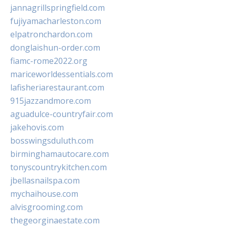
jannagrillspringfield.com
fujiyamacharleston.com
elpatronchardon.com
donglaishun-order.com
fiamc-rome2022.org
mariceworldessentials.com
lafisheriarestaurant.com
915jazzandmore.com
aguadulce-countryfair.com
jakehovis.com
bosswingsduluth.com
birminghamautocare.com
tonyscountrykitchen.com
jbellasnailspa.com
mychaihouse.com
alvisgrooming.com
thegeorginaestate.com