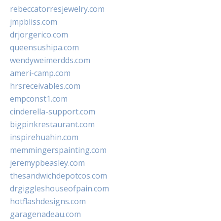
rebeccatorresjewelry.com
jmpbliss.com
drjorgerico.com
queensushipa.com
wendyweimerdds.com
ameri-camp.com
hrsreceivables.com
empconst1.com
cinderella-support.com
bigpinkrestaurant.com
inspirehuahin.com
memmingerspainting.com
jeremypbeasley.com
thesandwichdepotcos.com
drgiggleshouseofpain.com
hotflashdesigns.com
garagenadeau.com