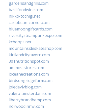
gardensandgrills.com
basilfoodwine.com
nikko-tochigi.net
caribbean-corner.com
bluemoongiftcards.com
rivercitysteampunkexpo.com
kchoops.net
mountainsideskateshop.com
kirtlandcitytavern.com
301nutritionspot.com
ammos-stores.com
loceanecreations.com
birdsongridgefarm.com
joiedevivblog.com
valera-amsterdam.com
libertybrandhemp.com
norwoodinnwi.com