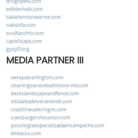
drogopets.com
ediblechalk.com
tabletennisnearme.com
oaksofa.com
soultacohtx.com
capishcaps.com
gpsyfl.org
MEDIA PARTNER III
vwrepairarlington.com
cleaningservicebaltimore-md.com
beckslandscapeandfence.com
vistaaltadelveramendi.com
coastlinecateringnc.com
cuesburgershouston.com
psicologiaespecializadaencampeche.com
dmtacos.com