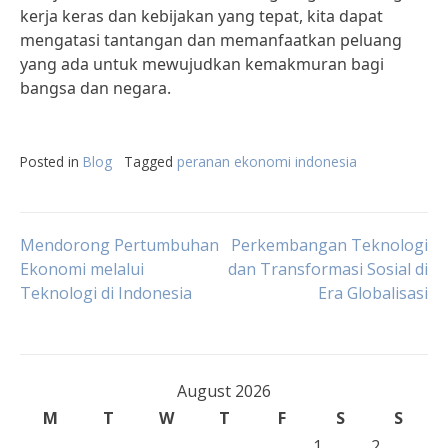
kerja keras dan kebijakan yang tepat, kita dapat
mengatasi tantangan dan memanfaatkan peluang
yang ada untuk mewujudkan kemakmuran bagi
bangsa dan negara.
Posted in
Blog
Tagged
peranan ekonomi indonesia
Post
Mendorong Pertumbuhan
Perkembangan Teknologi
Ekonomi melalui
dan Transformasi Sosial di
Teknologi di Indonesia
Era Globalisasi
navigation
August 2026
M
T
W
T
F
S
S
1
2