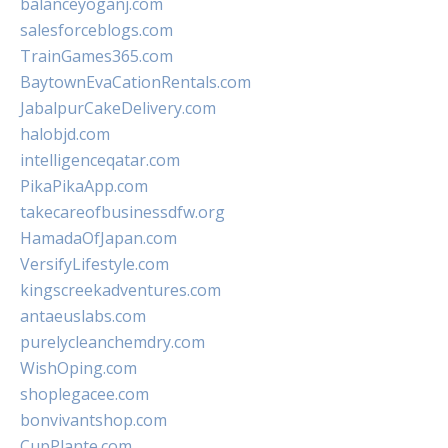
balanceyoganj.com
salesforceblogs.com
TrainGames365.com
BaytownEvaCationRentals.com
JabalpurCakeDelivery.com
halobjd.com
intelligenceqatar.com
PikaPikaApp.com
takecareofbusinessdfw.org
HamadaOfJapan.com
VersifyLifestyle.com
kingscreekadventures.com
antaeuslabs.com
purelycleanchemdry.com
WishOping.com
shoplegacee.com
bonvivantshop.com
CupPlante.com