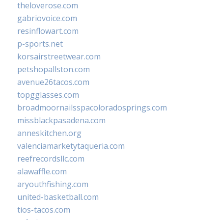
theloverose.com
gabriovoice.com
resinflowart.com
p-sports.net
korsairstreetwear.com
petshopallston.com
avenue26tacos.com
topgglasses.com
broadmoornailsspacoloradosprings.com
missblackpasadena.com
anneskitchen.org
valenciamarketytaqueria.com
reefrecordsllc.com
alawaffle.com
aryouthfishing.com
united-basketball.com
tios-tacos.com