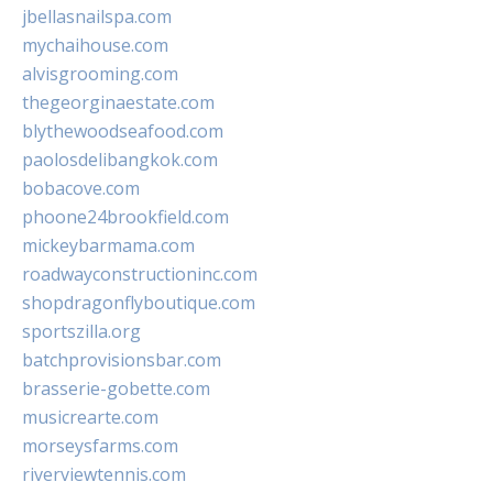
jbellasnailspa.com
mychaihouse.com
alvisgrooming.com
thegeorginaestate.com
blythewoodseafood.com
paolosdelibangkok.com
bobacove.com
phoone24brookfield.com
mickeybarmama.com
roadwayconstructioninc.com
shopdragonflyboutique.com
sportszilla.org
batchprovisionsbar.com
brasserie-gobette.com
musicrearte.com
morseysfarms.com
riverviewtennis.com