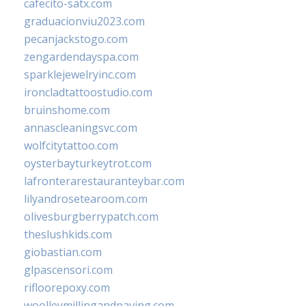
cafecito-satx.com
graduacionviu2023.com
pecanjackstogo.com
zengardendayspa.com
sparklejewelryinc.com
ironcladtattoostudio.com
bruinshome.com
annascleaningsvc.com
wolfcitytattoo.com
oysterbayturkeytrot.com
lafronterarestauranteybar.com
lilyandrosetearoom.com
olivesburgberrypatch.com
theslushkids.com
giobastian.com
glpascensori.com
rifloorepoxy.com
woolleymillingandpaving.com