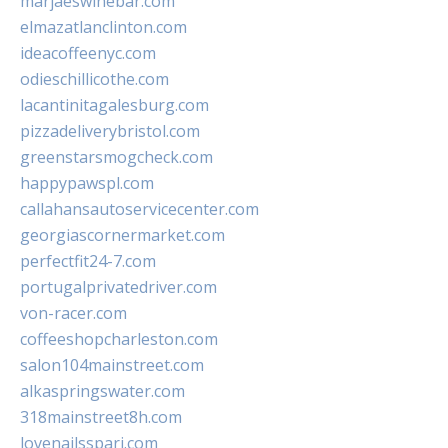
marjaeswinebar.com
elmazatlanclinton.com
ideacoffeenyc.com
odieschillicothe.com
lacantinitagalesburg.com
pizzadeliverybristol.com
greenstarsmogcheck.com
happypawspl.com
callahansautoservicecenter.com
georgiascornermarket.com
perfectfit24-7.com
portugalprivatedriver.com
von-racer.com
coffeeshopcharleston.com
salon104mainstreet.com
alkaspringswater.com
318mainstreet8h.com
lovenailsspari.com