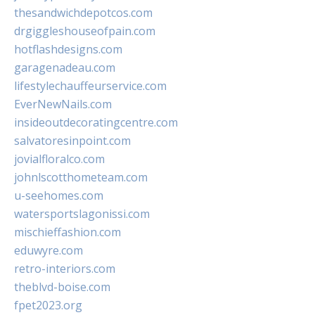
thesandwichdepotcos.com
drgiggleshouseofpain.com
hotflashdesigns.com
garagenadeau.com
lifestylechauffeurservice.com
EverNewNails.com
insideoutdecoratingcentre.com
salvatoresinpoint.com
jovialfloralco.com
johnlscotthometeam.com
u-seehomes.com
watersportslagonissi.com
mischieffashion.com
eduwyre.com
retro-interiors.com
theblvd-boise.com
fpet2023.org