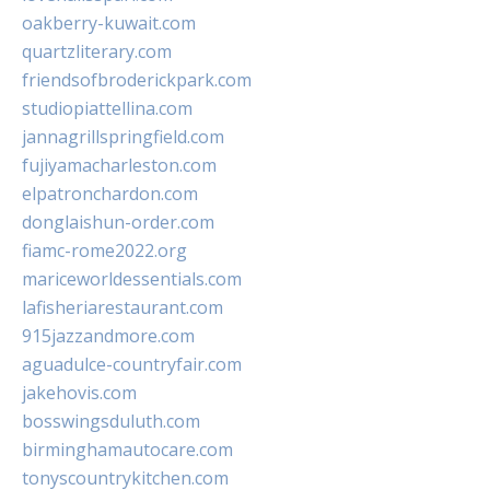
oakberry-kuwait.com
quartzliterary.com
friendsofbroderickpark.com
studiopiattellina.com
jannagrillspringfield.com
fujiyamacharleston.com
elpatronchardon.com
donglaishun-order.com
fiamc-rome2022.org
mariceworldessentials.com
lafisheriarestaurant.com
915jazzandmore.com
aguadulce-countryfair.com
jakehovis.com
bosswingsduluth.com
birminghamautocare.com
tonyscountrykitchen.com