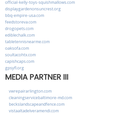
official-kelly-toys-squishmallows.com
displaygardenonsuncrest.org
bbq-empire-usa.com
feedstoreva.com
drogopets.com
ediblechalk.com
tabletennisnearme.com
oaksofa.com
soultacohtx.com
capishcaps.com
gpsyfl.org
MEDIA PARTNER III
vwrepairarlington.com
cleaningservicebaltimore-md.com
beckslandscapeandfence.com
vistaaltadelveramendi.com