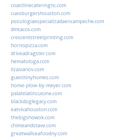
coastlinecateringnc.com
cuesburgershouston.com
psicologiaespecializadaencampeche.com
dmtacos.com
crescentstreetprinting.com
hornopizza.com
driveadragster.com
hematologa.com
lizaivanov.com
guesttinyhomes.com
home-plow-by-meyer.com
palatelatincuisine.com
blackdoglegacy.com
eatvivahouston.com
thebigshowok.com
chimeandstave.com
greatwallseafoodny.com