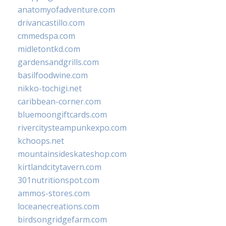
anatomyofadventure.com
drivancastillo.com
cmmedspa.com
midletontkd.com
gardensandgrills.com
basilfoodwine.com
nikko-tochigi.net
caribbean-corner.com
bluemoongiftcards.com
rivercitysteampunkexpo.com
kchoops.net
mountainsideskateshop.com
kirtlandcitytavern.com
301nutritionspot.com
ammos-stores.com
loceanecreations.com
birdsongridgefarm.com