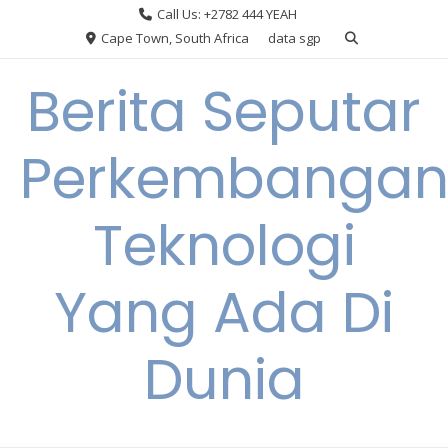
Skip
Call Us: +2782 444 YEAH
to
Cape Town, South Africa
data sgp
content
Berita Seputar
Perkembanga
Teknologi
Yang Ada Di
Dunia