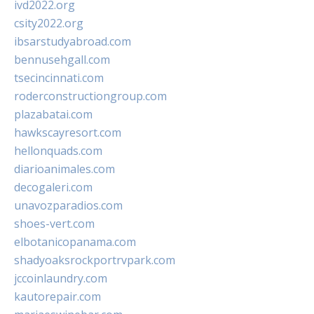
ivd2022.org
csity2022.org
ibsarstudyabroad.com
bennusehgall.com
tsecincinnati.com
roderconstructiongroup.com
plazabatai.com
hawkscayresort.com
hellonquads.com
diarioanimales.com
decogaleri.com
unavozparadios.com
shoes-vert.com
elbotanicopanama.com
shadyoaksrockportrvpark.com
jccoinlaundry.com
kautorepair.com