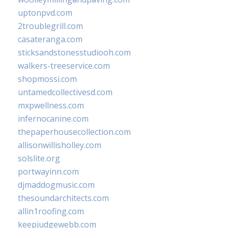
uptonpvd.com
2troublegrill.com
casateranga.com
sticksandstonesstudiooh.com
walkers-treeservice.com
shopmossi.com
untamedcollectivesd.com
mxpwellness.com
infernocanine.com
thepaperhousecollection.com
allisonwillisholley.com
solslite.org
portwayinn.com
djmaddogmusic.com
thesoundarchitects.com
allin1roofing.com
keepjudgewebb.com