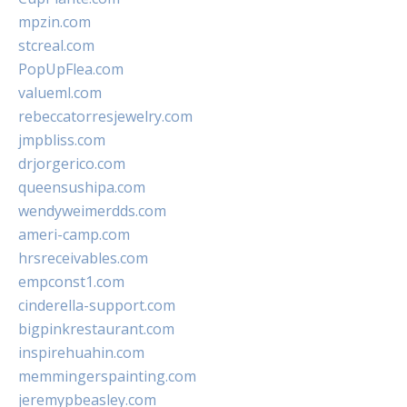
mpzin.com
stcreal.com
PopUpFlea.com
valueml.com
rebeccatorresjewelry.com
jmpbliss.com
drjorgerico.com
queensushipa.com
wendyweimerdds.com
ameri-camp.com
hrsreceivables.com
empconst1.com
cinderella-support.com
bigpinkrestaurant.com
inspirehuahin.com
memmingerspainting.com
jeremypbeasley.com