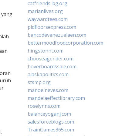
catfriends-bg.org
marianlives.org
n yang
waywardtees.com
pidfloorsexpress.com
bancodevenezuelaen.com
alah
bettermoodfoodcorporation.com
hingstonnt.com
haan
chooseagender.com
hoverboardssale.com
poran
alaskapolitics.com
luruh
stsmp.org
ar
manoelneves.com
mandelaeffectlibrary.com
roselynns.com
balanceyoganj.com
salesforceblogs.com
TrainGames365.com
,