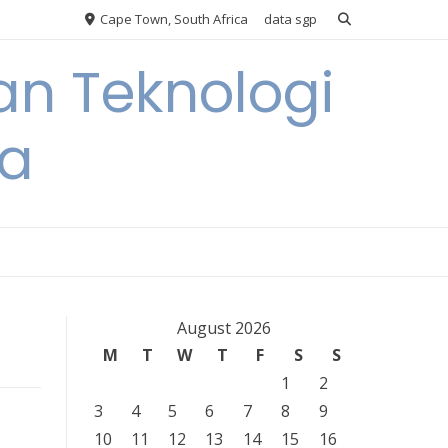
Cape Town, South Africa
data sgp
an Teknologi
ia
August 2026
M
T
W
T
F
S
S
1
2
3
4
5
6
7
8
9
10
11
12
13
14
15
16