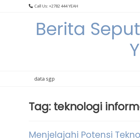
Skip
Call Us: +2782 444 YEAH
to
content
Berita Sepu
Y
data sgp
Tag:
teknologi infor
Menjelajahi Potensi Tekn