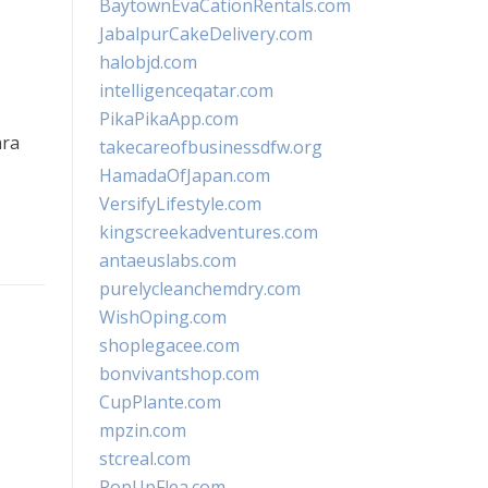
BaytownEvaCationRentals.com
JabalpurCakeDelivery.com
halobjd.com
intelligenceqatar.com
PikaPikaApp.com
ara
takecareofbusinessdfw.org
HamadaOfJapan.com
VersifyLifestyle.com
kingscreekadventures.com
antaeuslabs.com
purelycleanchemdry.com
WishOping.com
shoplegacee.com
bonvivantshop.com
CupPlante.com
mpzin.com
stcreal.com
PopUpFlea.com