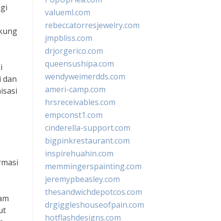
gi
valueml.com
rebeccatorresjewelry.com
ukung
jmpbliss.com
drjorgerico.com
queensushipa.com
i
wendyweimerdds.com
i dan
ameri-camp.com
isasi
hrsreceivables.com
empconst1.com
cinderella-support.com
bigpinkrestaurant.com
inspirehuahin.com
rmasi
memmingerspainting.com
jeremypbeasley.com
thesandwichdepotcos.com
lam
drgiggleshouseofpain.com
ut
hotflashdesigns.com