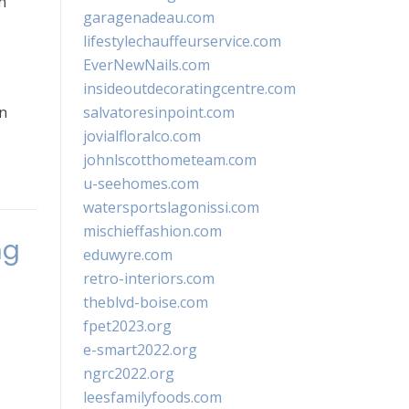
n
garagenadeau.com
lifestylechauffeurservice.com
EverNewNails.com
insideoutdecoratingcentre.com
an
salvatoresinpoint.com
jovialfloralco.com
johnlscotthometeam.com
u-seehomes.com
watersportslagonissi.com
mischieffashion.com
ng
eduwyre.com
retro-interiors.com
theblvd-boise.com
fpet2023.org
e-smart2022.org
ngrc2022.org
leesfamilyfoods.com