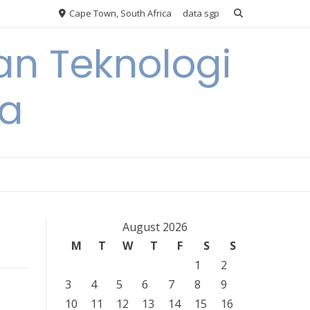
Cape Town, South Africa
data sgp
an Teknologi
ia
August 2026
M
T
W
T
F
S
S
1
2
3
4
5
6
7
8
9
10
11
12
13
14
15
16