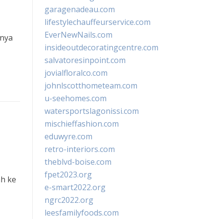
garagenadeau.com
lifestylechauffeurservice.com
EverNewNails.com
tnya
insideoutdecoratingcentre.com
salvatoresinpoint.com
jovialfloralco.com
johnlscotthometeam.com
u-seehomes.com
watersportslagonissi.com
mischieffashion.com
eduwyre.com
retro-interiors.com
theblvd-boise.com
fpet2023.org
h ke
e-smart2022.org
ngrc2022.org
leesfamilyfoods.com