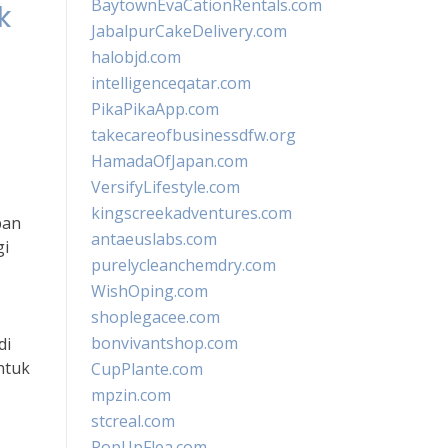
BaytownEvaCationRentals.com
k
JabalpurCakeDelivery.com
halobjd.com
intelligenceqatar.com
PikaPikaApp.com
takecareofbusinessdfw.org
HamadaOfJapan.com
VersifyLifestyle.com
kingscreekadventures.com
pan
antaeuslabs.com
gi
purelycleanchemdry.com
WishOping.com
shoplegacee.com
bonvivantshop.com
di
ntuk
CupPlante.com
mpzin.com
stcreal.com
PopUpFlea.com