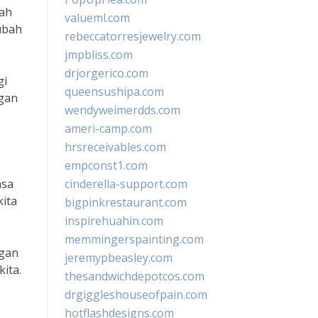
dah
valueml.com
ubah
rebeccatorresjewelry.com
jmpbliss.com
drjorgerico.com
gi
queensushipa.com
ngan
wendyweimerdds.com
ameri-camp.com
hrsreceivables.com
empconst1.com
asa
cinderella-support.com
kita
bigpinkrestaurant.com
inspirehuahin.com
memmingerspainting.com
ngan
jeremypbeasley.com
ita.
thesandwichdepotcos.com
drgiggleshouseofpain.com
hotflashdesigns.com