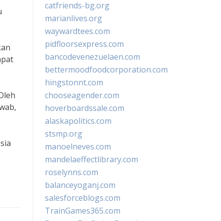
catfriends-bg.org
u
marianlives.org
waywardtees.com
pidfloorsexpress.com
kan
bancodevenezuelaen.com
apat
bettermoodfoodcorporation.com
hingstonnt.com
Oleh
chooseagender.com
awab,
hoverboardssale.com
alaskapolitics.com
stsmp.org
sia
manoelneves.com
mandelaeffectlibrary.com
roselynns.com
balanceyoganj.com
salesforceblogs.com
TrainGames365.com