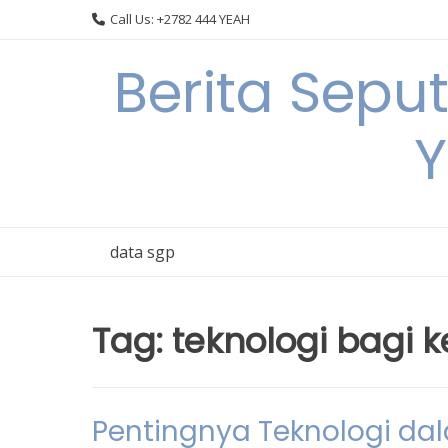
Skip
Call Us: +2782 444 YEAH
to
content
Berita Sepu
Y
data sgp
Tag:
teknologi bagi
Pentingnya Teknologi da