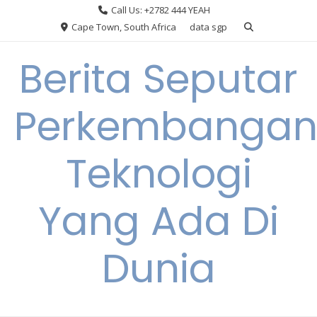
Skip
Call Us: +2782 444 YEAH
to
Cape Town, South Africa
data sgp
content
Berita Seputar
Perkembanga
Teknologi
Yang Ada Di
Dunia