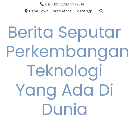
Skip
Call Us: +2782 444 YEAH
to
Cape Town, South Africa
data sgp
content
Berita Seputar
Perkembanga
Teknologi
Yang Ada Di
Dunia