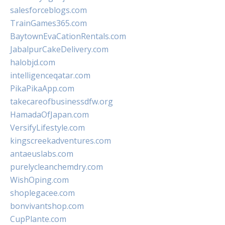
salesforceblogs.com
TrainGames365.com
BaytownEvaCationRentals.com
JabalpurCakeDelivery.com
halobjd.com
intelligenceqatar.com
PikaPikaApp.com
takecareofbusinessdfw.org
HamadaOfJapan.com
VersifyLifestyle.com
kingscreekadventures.com
antaeuslabs.com
purelycleanchemdry.com
WishOping.com
shoplegacee.com
bonvivantshop.com
CupPlante.com