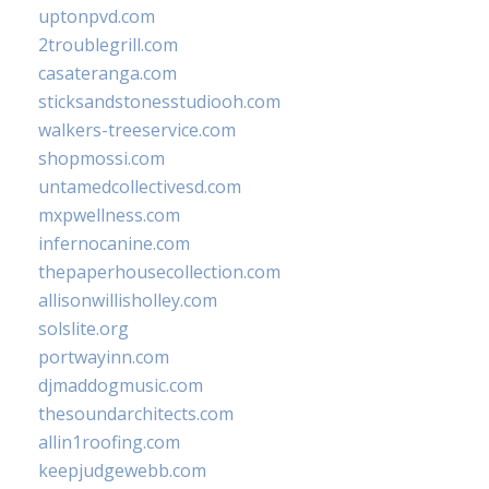
uptonpvd.com
2troublegrill.com
casateranga.com
sticksandstonesstudiooh.com
walkers-treeservice.com
shopmossi.com
untamedcollectivesd.com
mxpwellness.com
infernocanine.com
thepaperhousecollection.com
allisonwillisholley.com
solslite.org
portwayinn.com
djmaddogmusic.com
thesoundarchitects.com
allin1roofing.com
keepjudgewebb.com