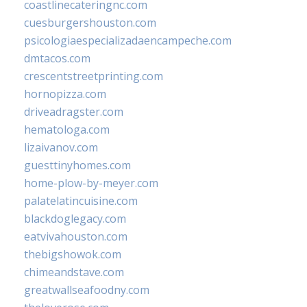
coastlinecateringnc.com
cuesburgershouston.com
psicologiaespecializadaencampeche.com
dmtacos.com
crescentstreetprinting.com
hornopizza.com
driveadragster.com
hematologa.com
lizaivanov.com
guesttinyhomes.com
home-plow-by-meyer.com
palatelatincuisine.com
blackdoglegacy.com
eatvivahouston.com
thebigshowok.com
chimeandstave.com
greatwallseafoodny.com