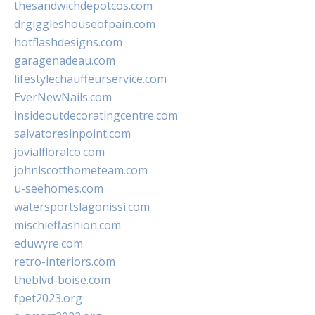
thesandwichdepotcos.com
drgiggleshouseofpain.com
hotflashdesigns.com
garagenadeau.com
lifestylechauffeurservice.com
EverNewNails.com
insideoutdecoratingcentre.com
salvatoresinpoint.com
jovialfloralco.com
johnlscotthometeam.com
u-seehomes.com
watersportslagonissi.com
mischieffashion.com
eduwyre.com
retro-interiors.com
theblvd-boise.com
fpet2023.org