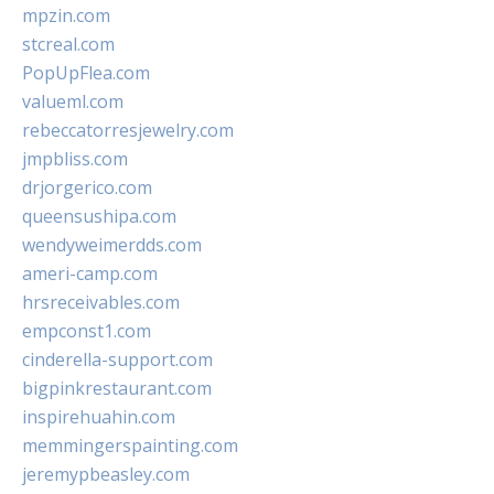
mpzin.com
stcreal.com
PopUpFlea.com
valueml.com
rebeccatorresjewelry.com
jmpbliss.com
drjorgerico.com
queensushipa.com
wendyweimerdds.com
ameri-camp.com
hrsreceivables.com
empconst1.com
cinderella-support.com
bigpinkrestaurant.com
inspirehuahin.com
memmingerspainting.com
jeremypbeasley.com