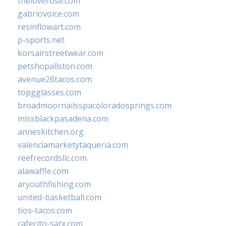
theloverose.com
gabriovoice.com
resinflowart.com
p-sports.net
korsairstreetwear.com
petshopallston.com
avenue26tacos.com
topgglasses.com
broadmoornailsspacoloradosprings.com
missblackpasadena.com
anneskitchen.org
valenciamarketytaqueria.com
reefrecordsllc.com
alawaffle.com
aryouthfishing.com
united-basketball.com
tios-tacos.com
cafecito-satx.com