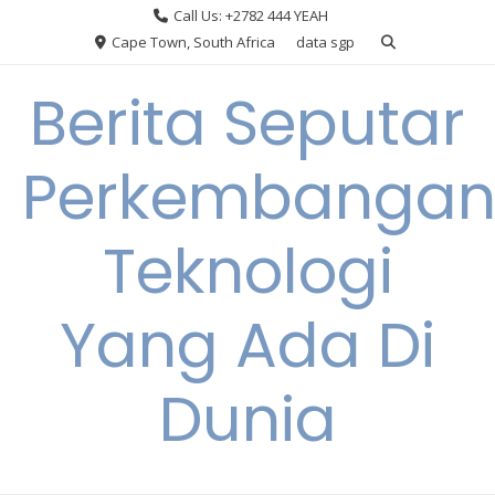
Skip
Call Us: +2782 444 YEAH
to
Cape Town, South Africa
data sgp
content
Berita Seputar
Perkembanga
Teknologi
Yang Ada Di
Dunia