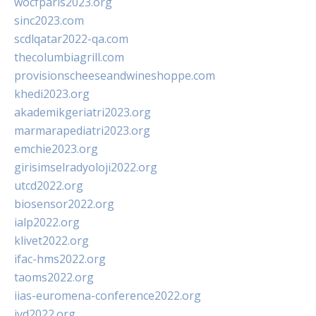
wocfparis2023.org
sinc2023.com
scdlqatar2022-qa.com
thecolumbiagrill.com
provisionscheeseandwineshoppe.com
khedi2023.org
akademikgeriatri2023.org
marmarapediatri2023.org
emchie2023.org
girisimselradyoloji2022.org
utcd2022.org
biosensor2022.org
ialp2022.org
klivet2022.org
ifac-hms2022.org
taoms2022.org
iias-euromena-conference2022.org
ivd2022.org