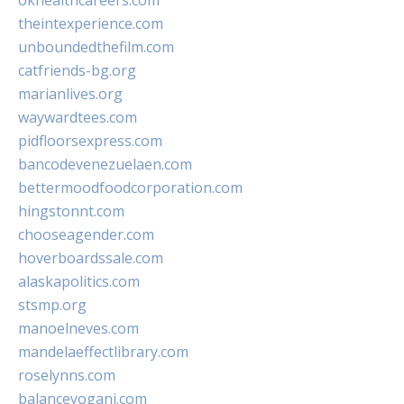
okhealthcareers.com
theintexperience.com
unboundedthefilm.com
catfriends-bg.org
marianlives.org
waywardtees.com
pidfloorsexpress.com
bancodevenezuelaen.com
bettermoodfoodcorporation.com
hingstonnt.com
chooseagender.com
hoverboardssale.com
alaskapolitics.com
stsmp.org
manoelneves.com
mandelaeffectlibrary.com
roselynns.com
balanceyoganj.com