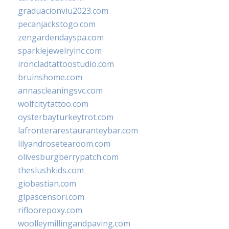
graduacionviu2023.com
pecanjackstogo.com
zengardendayspa.com
sparklejewelryinc.com
ironcladtattoostudio.com
bruinshome.com
annascleaningsvc.com
wolfcitytattoo.com
oysterbayturkeytrot.com
lafronterarestauranteybar.com
lilyandrosetearoom.com
olivesburgberrypatch.com
theslushkids.com
giobastian.com
glpascensori.com
rifloorepoxy.com
woolleymillingandpaving.com