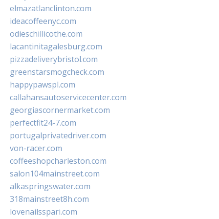
elmazatlanclinton.com
ideacoffeenyc.com
odieschillicothe.com
lacantinitagalesburg.com
pizzadeliverybristol.com
greenstarsmogcheck.com
happypawspl.com
callahansautoservicecenter.com
georgiascornermarket.com
perfectfit24-7.com
portugalprivatedriver.com
von-racer.com
coffeeshopcharleston.com
salon104mainstreet.com
alkaspringswater.com
318mainstreet8h.com
lovenailsspari.com