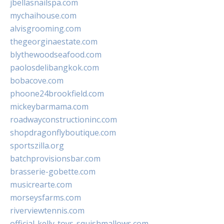
jbellasnailspa.com
mychaihouse.com
alvisgrooming.com
thegeorginaestate.com
blythewoodseafood.com
paolosdelibangkok.com
bobacove.com
phoone24brookfield.com
mickeybarmama.com
roadwayconstructioninc.com
shopdragonflyboutique.com
sportszilla.org
batchprovisionsbar.com
brasserie-gobette.com
musicrearte.com
morseysfarms.com
riverviewtennis.com
official-kelly-toys-squishmallows.com