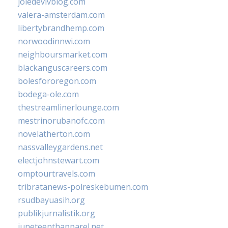
joiedevivblog.com
valera-amsterdam.com
libertybrandhemp.com
norwoodinnwi.com
neighboursmarket.com
blackanguscareers.com
bolesfororegon.com
bodega-ole.com
thestreamlinerlounge.com
mestrinorubanofc.com
novelatherton.com
nassvalleygardens.net
electjohnstewart.com
omptourtravels.com
tribratanews-polreskebumen.com
rsudbayuasih.org
publikjurnalistik.org
juneteenthapparel.net