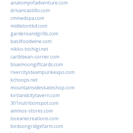
anatomyofadventure.com
drivancastillo.com
cmmedspa.com
midletontkd.com
gardensandgrills.com
basilfoodwine.com
nikko-tochigi.net
caribbean-corner.com
bluemoongiftcards.com
rivercitysteampunkexpo.com
kchoops.net
mountainsideskateshop.com
kirtlandcitytavern.com
301nutritionspot.com
ammos-stores.com
loceanecreations.com
birdsongridgefarm.com