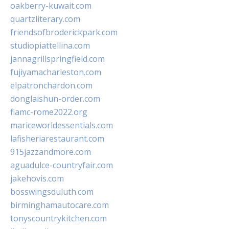
oakberry-kuwait.com
quartzliterary.com
friendsofbroderickpark.com
studiopiattellina.com
jannagrillspringfield.com
fujiyamacharleston.com
elpatronchardon.com
donglaishun-order.com
fiamc-rome2022.org
mariceworldessentials.com
lafisheriarestaurant.com
915jazzandmore.com
aguadulce-countryfair.com
jakehovis.com
bosswingsduluth.com
birminghamautocare.com
tonyscountrykitchen.com