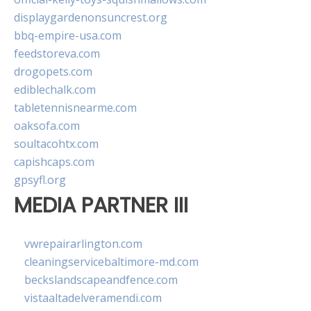
displaygardenonsuncrest.org
bbq-empire-usa.com
feedstoreva.com
drogopets.com
ediblechalk.com
tabletennisnearme.com
oaksofa.com
soultacohtx.com
capishcaps.com
gpsyfl.org
MEDIA PARTNER III
vwrepairarlington.com
cleaningservicebaltimore-md.com
beckslandscapeandfence.com
vistaaltadelveramendi.com