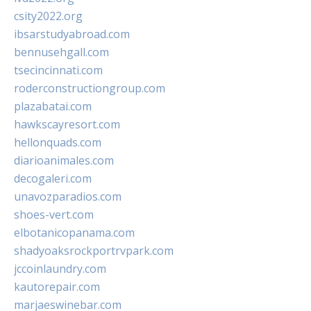
csity2022.org
ibsarstudyabroad.com
bennusehgall.com
tsecincinnati.com
roderconstructiongroup.com
plazabatai.com
hawkscayresort.com
hellonquads.com
diarioanimales.com
decogaleri.com
unavozparadios.com
shoes-vert.com
elbotanicopanama.com
shadyoaksrockportrvpark.com
jccoinlaundry.com
kautorepair.com
marjaeswinebar.com