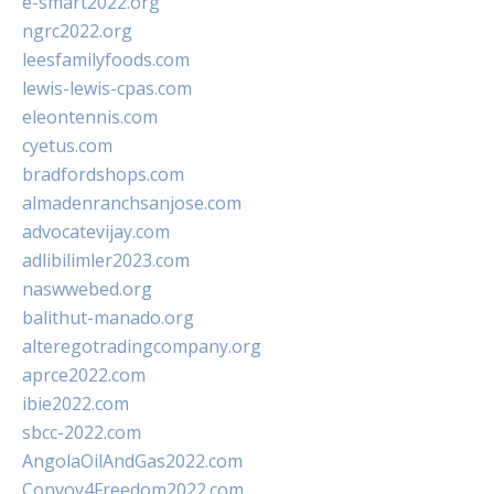
e-smart2022.org
ngrc2022.org
leesfamilyfoods.com
lewis-lewis-cpas.com
eleontennis.com
cyetus.com
bradfordshops.com
almadenranchsanjose.com
advocatevijay.com
adlibilimler2023.com
naswwebed.org
balithut-manado.org
alteregotradingcompany.org
aprce2022.com
ibie2022.com
sbcc-2022.com
AngolaOilAndGas2022.com
Convoy4Freedom2022.com