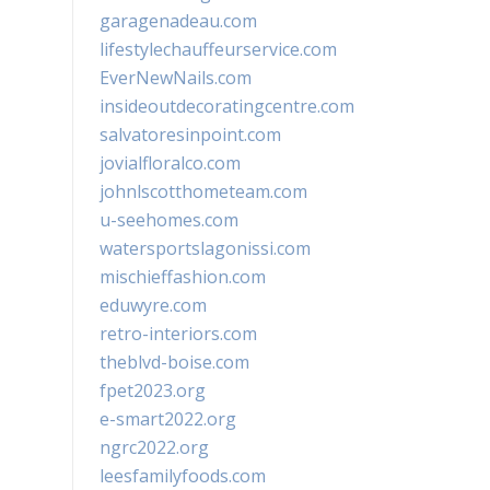
garagenadeau.com
lifestylechauffeurservice.com
EverNewNails.com
insideoutdecoratingcentre.com
salvatoresinpoint.com
jovialfloralco.com
johnlscotthometeam.com
u-seehomes.com
watersportslagonissi.com
mischieffashion.com
eduwyre.com
retro-interiors.com
theblvd-boise.com
fpet2023.org
e-smart2022.org
ngrc2022.org
leesfamilyfoods.com