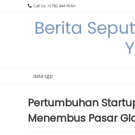
Skip
Call Us: +2782 444 YEAH
to
content
Berita Sepu
Y
data sgp
Pertumbuhan Startup 
Menembus Pasar Gl