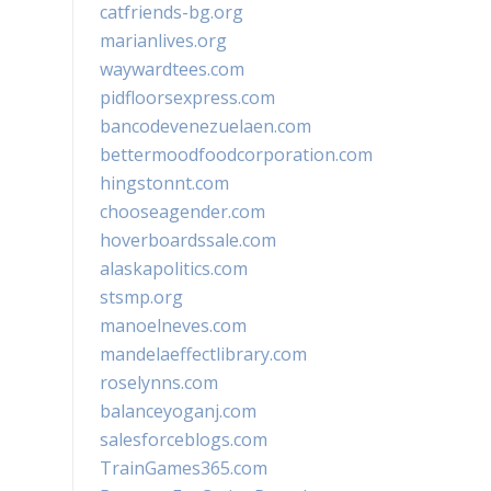
catfriends-bg.org
marianlives.org
waywardtees.com
pidfloorsexpress.com
bancodevenezuelaen.com
bettermoodfoodcorporation.com
hingstonnt.com
chooseagender.com
hoverboardssale.com
alaskapolitics.com
stsmp.org
manoelneves.com
mandelaeffectlibrary.com
roselynns.com
balanceyoganj.com
salesforceblogs.com
TrainGames365.com