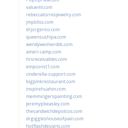
valueml.com
rebeccatorresjewelry.com
jmpbliss.com
drjorgerico.com
queensushipa.com
wendyweimerdds.com
ameri-camp.com
hrsreceivables.com
empconst1.com
cinderella-support.com
bigpinkrestaurant.com
inspirehuahin.com
memmingerspainting.com
jeremypbeasley.com
thesandwichdepotcos.com
drgiggleshouseofpain.com
hotflashdesigns.com