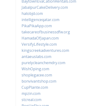
BaytownEvaCationRentals.com
JabalpurCakeDelivery.com
halobjd.com
intelligenceqatar.com
PikaPikaApp.com
takecareofbusinessdfw.org
HamadaOfJapan.com
VersifyLifestyle.com
kingscreekadventures.com
antaeuslabs.com
purelycleanchemdry.com
WishOping.com
shoplegacee.com
bonvivantshop.com
CupPlante.com
mpzin.com
stcreal.com
PopUpFlea.com