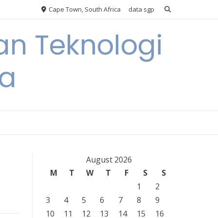
Cape Town, South Africa
data sgp
an Teknologi
ia
August 2026
M
T
W
T
F
S
S
1
2
3
4
5
6
7
8
9
10
11
12
13
14
15
16