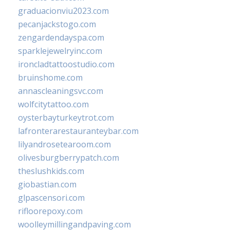
graduacionviu2023.com
pecanjackstogo.com
zengardendayspa.com
sparklejewelryinc.com
ironcladtattoostudio.com
bruinshome.com
annascleaningsvc.com
wolfcitytattoo.com
oysterbayturkeytrot.com
lafronterarestauranteybar.com
lilyandrosetearoom.com
olivesburgberrypatch.com
theslushkids.com
giobastian.com
glpascensori.com
rifloorepoxy.com
woolleymillingandpaving.com