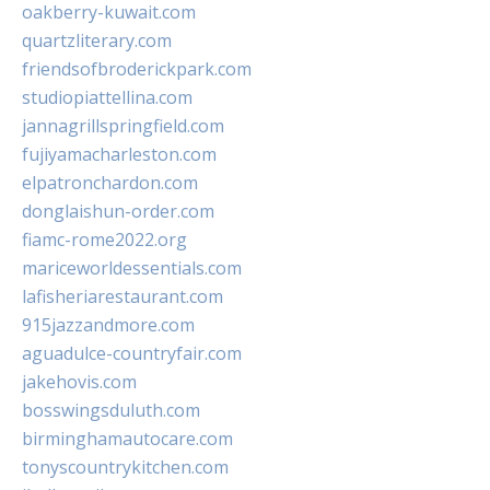
oakberry-kuwait.com
quartzliterary.com
friendsofbroderickpark.com
studiopiattellina.com
jannagrillspringfield.com
fujiyamacharleston.com
elpatronchardon.com
donglaishun-order.com
fiamc-rome2022.org
mariceworldessentials.com
lafisheriarestaurant.com
915jazzandmore.com
aguadulce-countryfair.com
jakehovis.com
bosswingsduluth.com
birminghamautocare.com
tonyscountrykitchen.com