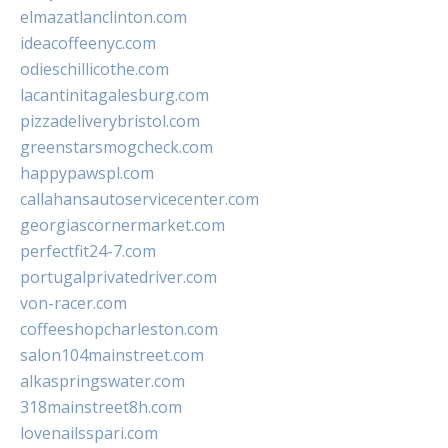
elmazatlanclinton.com
ideacoffeenyc.com
odieschillicothe.com
lacantinitagalesburg.com
pizzadeliverybristol.com
greenstarsmogcheck.com
happypawspl.com
callahansautoservicecenter.com
georgiascornermarket.com
perfectfit24-7.com
portugalprivatedriver.com
von-racer.com
coffeeshopcharleston.com
salon104mainstreet.com
alkaspringswater.com
318mainstreet8h.com
lovenailsspari.com