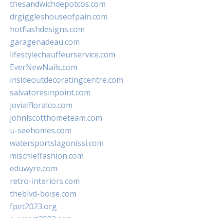
thesandwichdepotcos.com
drgiggleshouseofpain.com
hotflashdesigns.com
garagenadeau.com
lifestylechauffeurservice.com
EverNewNails.com
insideoutdecoratingcentre.com
salvatoresinpoint.com
jovialfloralco.com
johnlscotthometeam.com
u-seehomes.com
watersportslagonissi.com
mischieffashion.com
eduwyre.com
retro-interiors.com
theblvd-boise.com
fpet2023.org