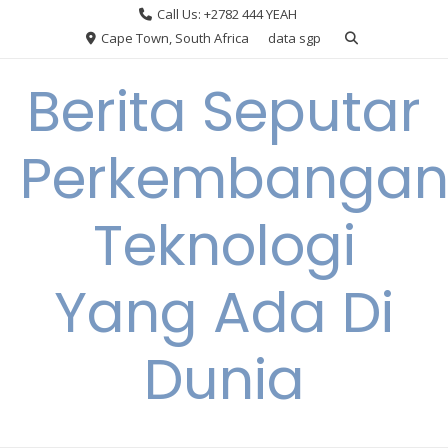
Skip
Call Us: +2782 444 YEAH
to
Cape Town, South Africa
data sgp
content
Berita Seputar
Perkembanga
Teknologi
Yang Ada Di
Dunia