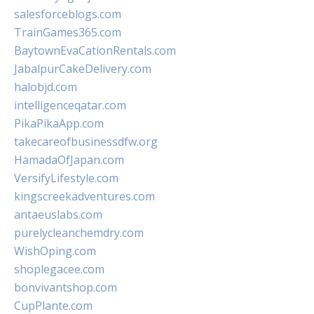
salesforceblogs.com
TrainGames365.com
BaytownEvaCationRentals.com
JabalpurCakeDelivery.com
halobjd.com
intelligenceqatar.com
PikaPikaApp.com
takecareofbusinessdfw.org
HamadaOfJapan.com
VersifyLifestyle.com
kingscreekadventures.com
antaeuslabs.com
purelycleanchemdry.com
WishOping.com
shoplegacee.com
bonvivantshop.com
CupPlante.com