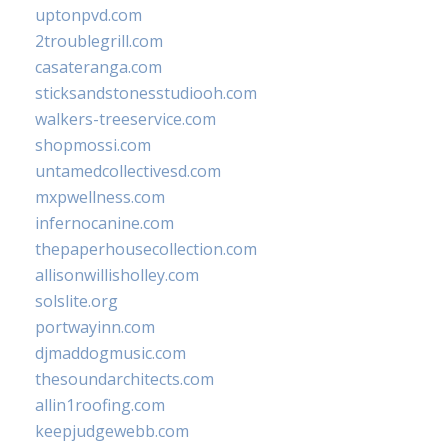
uptonpvd.com
2troublegrill.com
casateranga.com
sticksandstonesstudiooh.com
walkers-treeservice.com
shopmossi.com
untamedcollectivesd.com
mxpwellness.com
infernocanine.com
thepaperhousecollection.com
allisonwillisholley.com
solslite.org
portwayinn.com
djmaddogmusic.com
thesoundarchitects.com
allin1roofing.com
keepjudgewebb.com