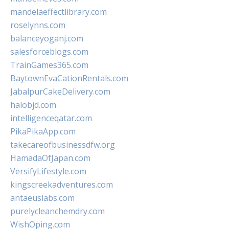
mandelaeffectlibrary.com
roselynns.com
balanceyoganj.com
salesforceblogs.com
TrainGames365.com
BaytownEvaCationRentals.com
JabalpurCakeDelivery.com
halobjd.com
intelligenceqatar.com
PikaPikaApp.com
takecareofbusinessdfw.org
HamadaOfJapan.com
VersifyLifestyle.com
kingscreekadventures.com
antaeuslabs.com
purelycleanchemdry.com
WishOping.com