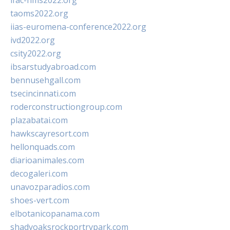
ifac-hms2022.org
taoms2022.org
iias-euromena-conference2022.org
ivd2022.org
csity2022.org
ibsarstudyabroad.com
bennusehgall.com
tsecincinnati.com
roderconstructiongroup.com
plazabatai.com
hawkscayresort.com
hellonquads.com
diarioanimales.com
decogaleri.com
unavozparadios.com
shoes-vert.com
elbotanicopanama.com
shadyoaksrockportrvpark.com