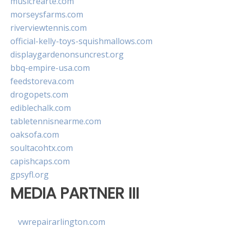
musicrearte.com
morseysfarms.com
riverviewtennis.com
official-kelly-toys-squishmallows.com
displaygardenonsuncrest.org
bbq-empire-usa.com
feedstoreva.com
drogopets.com
ediblechalk.com
tabletennisnearme.com
oaksofa.com
soultacohtx.com
capishcaps.com
gpsyfl.org
MEDIA PARTNER III
vwrepairarlington.com