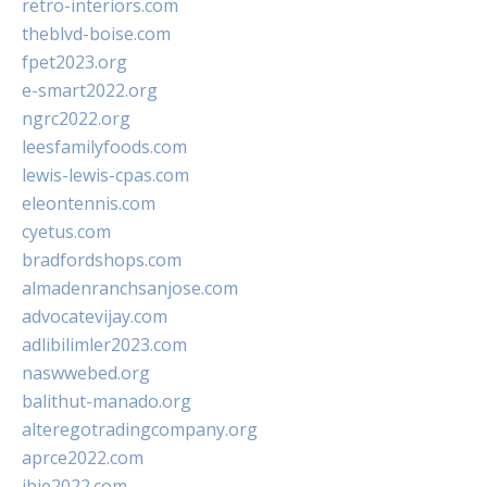
retro-interiors.com
theblvd-boise.com
fpet2023.org
e-smart2022.org
ngrc2022.org
leesfamilyfoods.com
lewis-lewis-cpas.com
eleontennis.com
cyetus.com
bradfordshops.com
almadenranchsanjose.com
advocatevijay.com
adlibilimler2023.com
naswwebed.org
balithut-manado.org
alteregotradingcompany.org
aprce2022.com
ibie2022.com