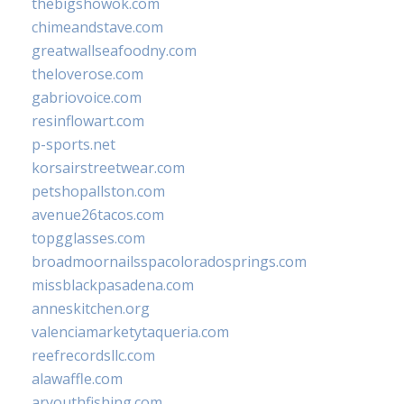
thebigshowok.com
chimeandstave.com
greatwallseafoodny.com
theloverose.com
gabriovoice.com
resinflowart.com
p-sports.net
korsairstreetwear.com
petshopallston.com
avenue26tacos.com
topgglasses.com
broadmoornailsspacoloradosprings.com
missblackpasadena.com
anneskitchen.org
valenciamarketytaqueria.com
reefrecordsllc.com
alawaffle.com
aryouthfishing.com