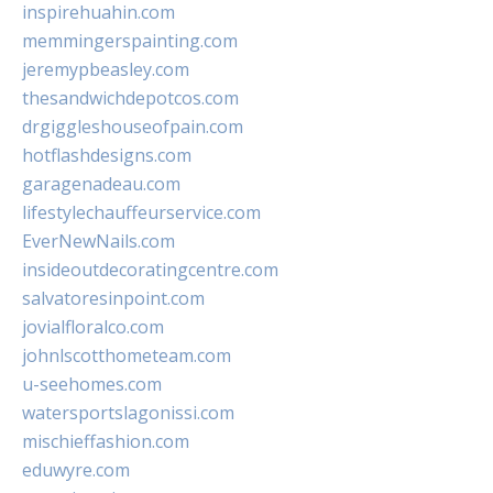
inspirehuahin.com
memmingerspainting.com
jeremypbeasley.com
thesandwichdepotcos.com
drgiggleshouseofpain.com
hotflashdesigns.com
garagenadeau.com
lifestylechauffeurservice.com
EverNewNails.com
insideoutdecoratingcentre.com
salvatoresinpoint.com
jovialfloralco.com
johnlscotthometeam.com
u-seehomes.com
watersportslagonissi.com
mischieffashion.com
eduwyre.com