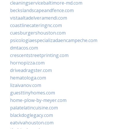
cleaningservicebaltimore-md.com
beckslandscapeandfence.com
vistaaltadelveramendi.com
coastlinecateringnc.com
cuesburgershouston.com
psicologiaespecializadaencampeche.com
dmtacos.com
crescentstreetprinting.com
hornopizza.com
driveadragster.com
hematologa.com
lizaivanov.com
guesttinyhomes.com
home-plow-by-meyer.com
palatelatincuisine.com
blackdoglegacy.com
eatvivahouston.com