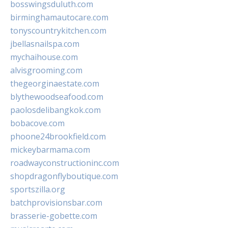
bosswingsduluth.com
birminghamautocare.com
tonyscountrykitchen.com
jbellasnailspa.com
mychaihouse.com
alvisgrooming.com
thegeorginaestate.com
blythewoodseafood.com
paolosdelibangkok.com
bobacove.com
phoone24brookfield.com
mickeybarmama.com
roadwayconstructioninc.com
shopdragonflyboutique.com
sportszilla.org
batchprovisionsbar.com
brasserie-gobette.com