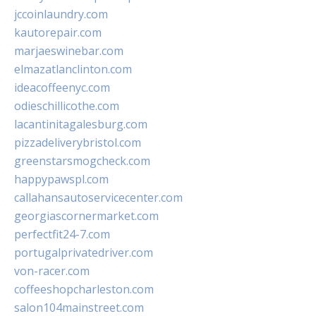
jccoinlaundry.com
kautorepair.com
marjaeswinebar.com
elmazatlanclinton.com
ideacoffeenyc.com
odieschillicothe.com
lacantinitagalesburg.com
pizzadeliverybristol.com
greenstarsmogcheck.com
happypawspl.com
callahansautoservicecenter.com
georgiascornermarket.com
perfectfit24-7.com
portugalprivatedriver.com
von-racer.com
coffeeshopcharleston.com
salon104mainstreet.com