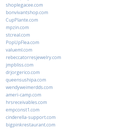
shoplegacee.com
bonvivantshop.com
CupPlante.com
mpzin.com
stcreal.com
PopUpFlea.com
valueml.com
rebeccatorresjewelry.com
jmpbliss.com
drjorgerico.com
queensushipa.com
wendyweimerdds.com
ameri-camp.com
hrsreceivables.com
empconst1.com
cinderella-support.com
bigpinkrestaurant.com