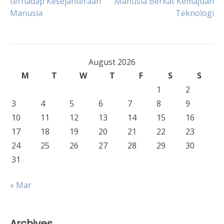
terhadap Kesejahteraan
Manusia Berkat Kemajuan
Manusia
Teknologi
navigation
August 2026
M
T
W
T
F
S
S
1
2
3
4
5
6
7
8
9
10
11
12
13
14
15
16
17
18
19
20
21
22
23
24
25
26
27
28
29
30
31
« Mar
Archives