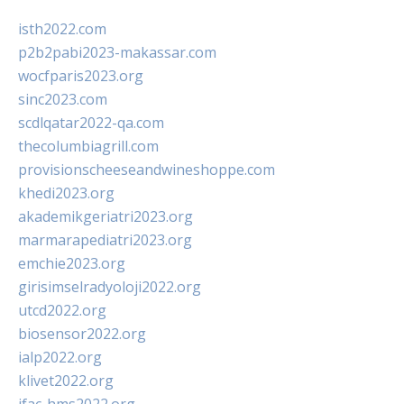
isth2022.com
p2b2pabi2023-makassar.com
wocfparis2023.org
sinc2023.com
scdlqatar2022-qa.com
thecolumbiagrill.com
provisionscheeseandwineshoppe.com
khedi2023.org
akademikgeriatri2023.org
marmarapediatri2023.org
emchie2023.org
girisimselradyoloji2022.org
utcd2022.org
biosensor2022.org
ialp2022.org
klivet2022.org