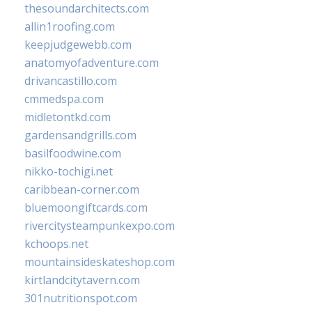
thesoundarchitects.com
allin1roofing.com
keepjudgewebb.com
anatomyofadventure.com
drivancastillo.com
cmmedspa.com
midletontkd.com
gardensandgrills.com
basilfoodwine.com
nikko-tochigi.net
caribbean-corner.com
bluemoongiftcards.com
rivercitysteampunkexpo.com
kchoops.net
mountainsideskateshop.com
kirtlandcitytavern.com
301nutritionspot.com