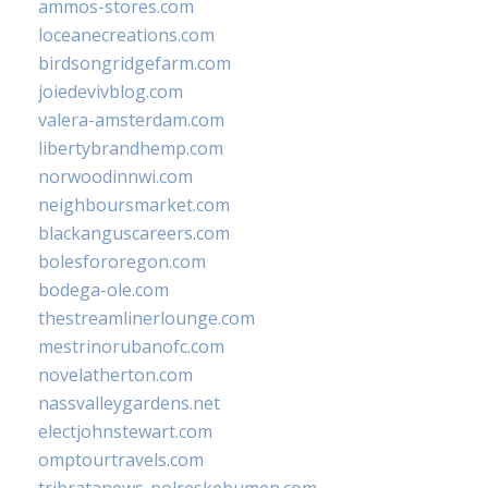
ammos-stores.com
loceanecreations.com
birdsongridgefarm.com
joiedevivblog.com
valera-amsterdam.com
libertybrandhemp.com
norwoodinnwi.com
neighboursmarket.com
blackanguscareers.com
bolesfororegon.com
bodega-ole.com
thestreamlinerlounge.com
mestrinorubanofc.com
novelatherton.com
nassvalleygardens.net
electjohnstewart.com
omptourtravels.com
tribratanews-polreskebumen.com