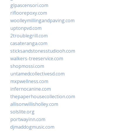
glpascensori.com
rifloorepoxy.com
woolleymillingandpaving.com
uptonpvd.com
2troublegrill.com
casateranga.com
sticksandstonesstudiooh.com
walkers-treeservice.com
shopmossi.com
untamedcollectivesd.com
mxpwellness.com
infernocanine.com
thepaperhousecollection.com
allisonwillisholley.com
solslite.org
portwayinn.com
djmaddogmusic.com