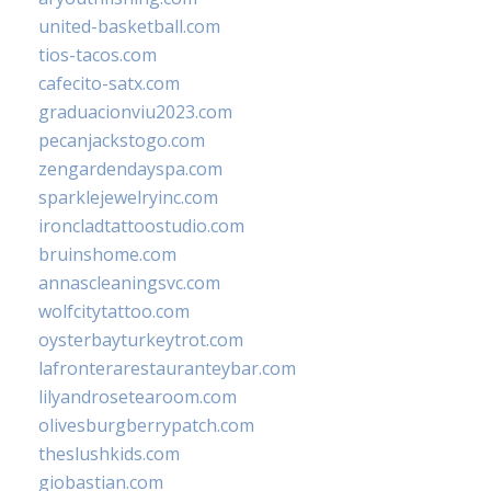
united-basketball.com
tios-tacos.com
cafecito-satx.com
graduacionviu2023.com
pecanjackstogo.com
zengardendayspa.com
sparklejewelryinc.com
ironcladtattoostudio.com
bruinshome.com
annascleaningsvc.com
wolfcitytattoo.com
oysterbayturkeytrot.com
lafronterarestauranteybar.com
lilyandrosetearoom.com
olivesburgberrypatch.com
theslushkids.com
giobastian.com