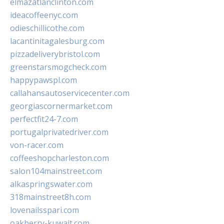
elmazatlanclinton.com
ideacoffeenyc.com
odieschillicothe.com
lacantinitagalesburg.com
pizzadeliverybristol.com
greenstarsmogcheck.com
happypawspl.com
callahansautoservicecenter.com
georgiascornermarket.com
perfectfit24-7.com
portugalprivatedriver.com
von-racer.com
coffeeshopcharleston.com
salon104mainstreet.com
alkaspringswater.com
318mainstreet8h.com
lovenailsspari.com
oakberry-kuwait.com