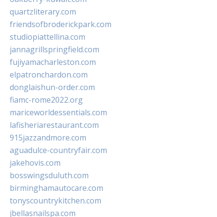
quartzliterary.com
friendsofbroderickpark.com
studiopiattellina.com
jannagrillspringfield.com
fujiyamacharleston.com
elpatronchardon.com
donglaishun-order.com
fiamc-rome2022.org
mariceworldessentials.com
lafisheriarestaurant.com
915jazzandmore.com
aguadulce-countryfair.com
jakehovis.com
bosswingsduluth.com
birminghamautocare.com
tonyscountrykitchen.com
jbellasnailspa.com