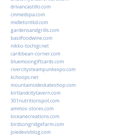
drivancastillo.com
cmmedspa.com
midletontkd.com
gardensandgrills.com
basilfoodwine.com
nikko-tochigi.net
caribbean-corner.com
bluemoongiftcards.com
rivercitysteampunkexpo.com
kchoops.net
mountainsideskateshop.com
kirtlandcitytavern.com
301nutritionspot.com
ammos-stores.com
loceanecreations.com
birdsongridgefarm.com
joiedevivblog.com