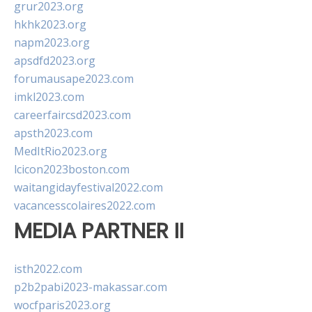
grur2023.org
hkhk2023.org
napm2023.org
apsdfd2023.org
forumausape2023.com
imkl2023.com
careerfaircsd2023.com
apsth2023.com
MedItRio2023.org
lcicon2023boston.com
waitangidayfestival2022.com
vacancesscolaires2022.com
MEDIA PARTNER II
isth2022.com
p2b2pabi2023-makassar.com
wocfparis2023.org