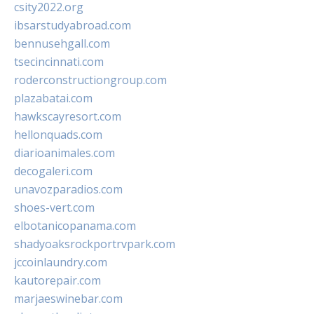
csity2022.org
ibsarstudyabroad.com
bennusehgall.com
tsecincinnati.com
roderconstructiongroup.com
plazabatai.com
hawkscayresort.com
hellonquads.com
diarioanimales.com
decogaleri.com
unavozparadios.com
shoes-vert.com
elbotanicopanama.com
shadyoaksrockportrvpark.com
jccoinlaundry.com
kautorepair.com
marjaeswinebar.com