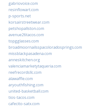
gabriovoice.com
resinflowart.com
p-sports.net
korsairstreetwear.com
petshopallston.com
avenue26tacos.com
topgglasses.com
broadmoornailsspacoloradosprings.com
missblackpasadena.com
anneskitchen.org
valenciamarketytaqueria.com
reefrecordsllc.com
alawaffle.com
aryouthfishing.com
united-basketball.com
tios-tacos.com
cafecito-satx.com