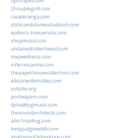
uptonpvd.com
2troublegrill.com
casateranga.com
sticksandstonesstudiooh.com
walkers-treeservice.com
shopmossi.com
untamedcollectivesd.com
mxpwellness.com
infernocanine.com
thepaperhousecollection.com
allisonwillisholley.com
solslite.org
portwayinn.com
djmaddogmusic.com
thesoundarchitects.com
allin1roofing.com
keepjudgewebb.com
anatomyofadventure.com