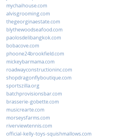
mychaihouse.com
alvisgrooming.com
thegeorginaestate.com
blythewoodseafood.com
paolosdelibangkok.com
bobacove.com
phoone24brookfield.com
mickeybarmama.com
roadwayconstructioninc.com
shopdragonflyboutique.com
sportszilla.org
batchprovisionsbar.com
brasserie-gobette.com
musicrearte.com
morseysfarms.com
riverviewtennis.com
official-kelly-toys-squishmallows.com