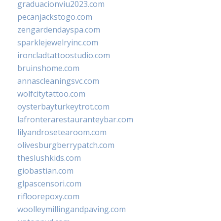
graduacionviu2023.com
pecanjackstogo.com
zengardendayspa.com
sparklejewelryinc.com
ironcladtattoostudio.com
bruinshome.com
annascleaningsvc.com
wolfcitytattoo.com
oysterbayturkeytrot.com
lafronterarestauranteybar.com
lilyandrosetearoom.com
olivesburgberrypatch.com
theslushkids.com
giobastian.com
glpascensori.com
rifloorepoxy.com
woolleymillingandpaving.com