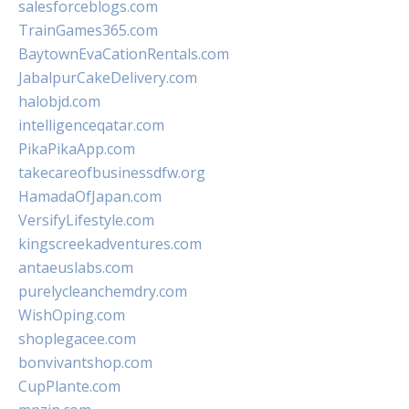
salesforceblogs.com
TrainGames365.com
BaytownEvaCationRentals.com
JabalpurCakeDelivery.com
halobjd.com
intelligenceqatar.com
PikaPikaApp.com
takecareofbusinessdfw.org
HamadaOfJapan.com
VersifyLifestyle.com
kingscreekadventures.com
antaeuslabs.com
purelycleanchemdry.com
WishOping.com
shoplegacee.com
bonvivantshop.com
CupPlante.com