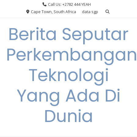
Skip
Call Us: +2782 444 YEAH
to
Cape Town, South Africa
data sgp
content
Berita Seputar
Perkembanga
Teknologi
Yang Ada Di
Dunia