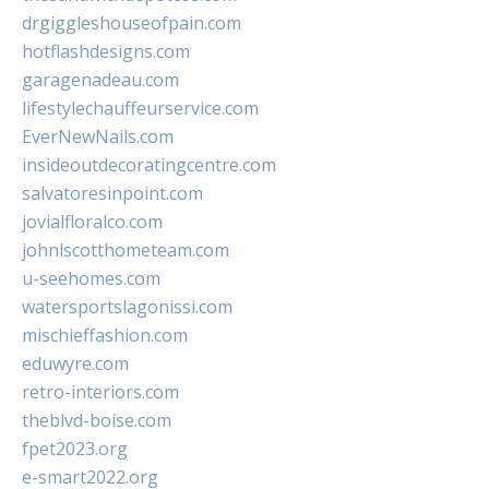
drgiggleshouseofpain.com
hotflashdesigns.com
garagenadeau.com
lifestylechauffeurservice.com
EverNewNails.com
insideoutdecoratingcentre.com
salvatoresinpoint.com
jovialfloralco.com
johnlscotthometeam.com
u-seehomes.com
watersportslagonissi.com
mischieffashion.com
eduwyre.com
retro-interiors.com
theblvd-boise.com
fpet2023.org
e-smart2022.org