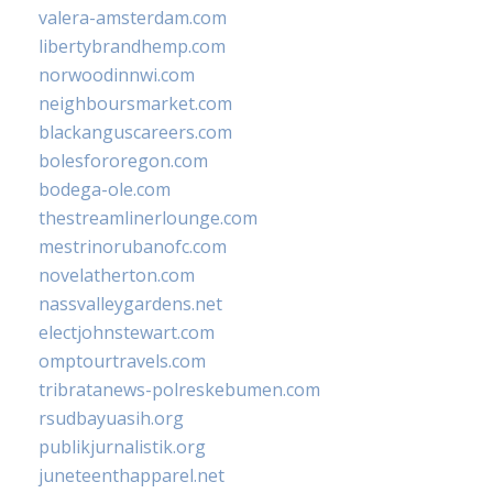
valera-amsterdam.com
libertybrandhemp.com
norwoodinnwi.com
neighboursmarket.com
blackanguscareers.com
bolesfororegon.com
bodega-ole.com
thestreamlinerlounge.com
mestrinorubanofc.com
novelatherton.com
nassvalleygardens.net
electjohnstewart.com
omptourtravels.com
tribratanews-polreskebumen.com
rsudbayuasih.org
publikjurnalistik.org
juneteenthapparel.net