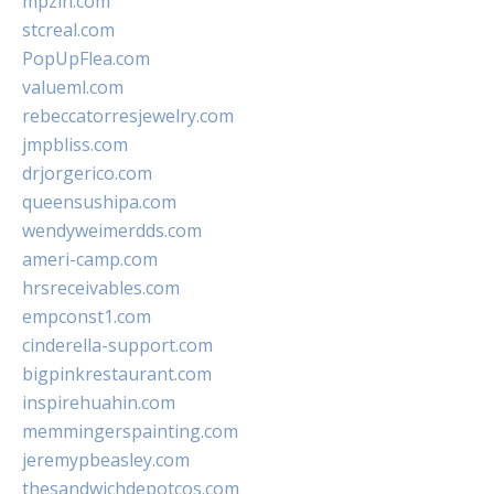
mpzin.com
stcreal.com
PopUpFlea.com
valueml.com
rebeccatorresjewelry.com
jmpbliss.com
drjorgerico.com
queensushipa.com
wendyweimerdds.com
ameri-camp.com
hrsreceivables.com
empconst1.com
cinderella-support.com
bigpinkrestaurant.com
inspirehuahin.com
memmingerspainting.com
jeremypbeasley.com
thesandwichdepotcos.com