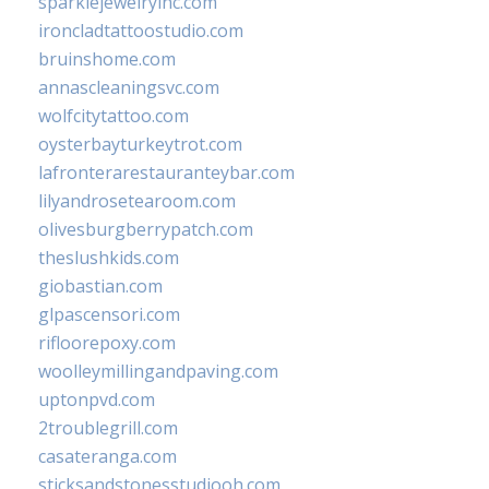
sparklejewelryinc.com
ironcladtattoostudio.com
bruinshome.com
annascleaningsvc.com
wolfcitytattoo.com
oysterbayturkeytrot.com
lafronterarestauranteybar.com
lilyandrosetearoom.com
olivesburgberrypatch.com
theslushkids.com
giobastian.com
glpascensori.com
rifloorepoxy.com
woolleymillingandpaving.com
uptonpvd.com
2troublegrill.com
casateranga.com
sticksandstonesstudiooh.com