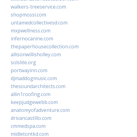
walkers-treeservice.com
shopmossi.com
untamedcollectivesd.com
mxpwellness.com
infernocanine.com
thepaperhousecollection.com
allisonwillisholley.com
solslite.org
portwayinn.com
djmaddogmusic.com
thesoundarchitects.com
allin1roofing.com
keepjudgewebb.com
anatomyofadventure.com
drivancastillo.com
cmmedspa.com
midletontkd.com