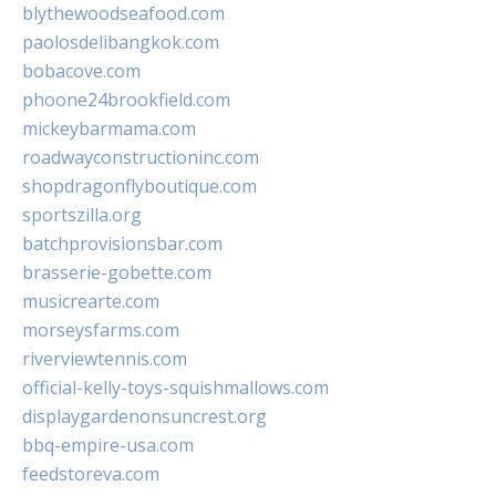
blythewoodseafood.com
paolosdelibangkok.com
bobacove.com
phoone24brookfield.com
mickeybarmama.com
roadwayconstructioninc.com
shopdragonflyboutique.com
sportszilla.org
batchprovisionsbar.com
brasserie-gobette.com
musicrearte.com
morseysfarms.com
riverviewtennis.com
official-kelly-toys-squishmallows.com
displaygardenonsuncrest.org
bbq-empire-usa.com
feedstoreva.com