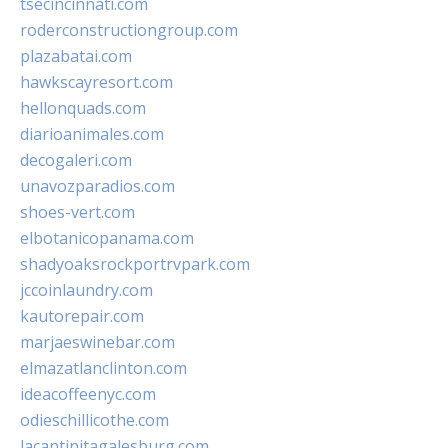
tsecincinnati.com
roderconstructiongroup.com
plazabatai.com
hawkscayresort.com
hellonquads.com
diarioanimales.com
decogaleri.com
unavozparadios.com
shoes-vert.com
elbotanicopanama.com
shadyoaksrockportrvpark.com
jccoinlaundry.com
kautorepair.com
marjaeswinebar.com
elmazatlanclinton.com
ideacoffeenyc.com
odieschillicothe.com
lacantinitagalesburg.com