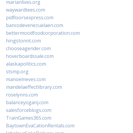
marianlives.org
waywardtees.com
pidfloorsexpress.com
bancodevenezuelaen.com
bettermoodfoodcorporation.com
hingstonnt.com
chooseagender.com
hoverboardssale.com
alaskapolitics.com
stsmp.org
manoelneves.com
mandelaeffectlibrary.com
roselynns.com
balanceyoganj.com
salesforceblogs.com
TrainGames365.com
BaytownEvaCationRentals.com