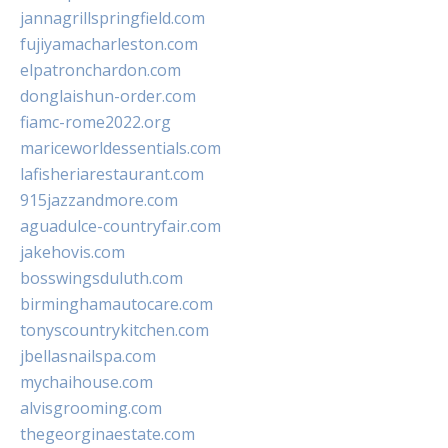
jannagrillspringfield.com
fujiyamacharleston.com
elpatronchardon.com
donglaishun-order.com
fiamc-rome2022.org
mariceworldessentials.com
lafisheriarestaurant.com
915jazzandmore.com
aguadulce-countryfair.com
jakehovis.com
bosswingsduluth.com
birminghamautocare.com
tonyscountrykitchen.com
jbellasnailspa.com
mychaihouse.com
alvisgrooming.com
thegeorginaestate.com