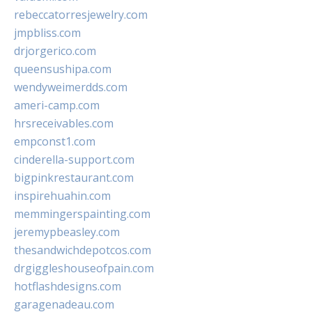
rebeccatorresjewelry.com
jmpbliss.com
drjorgerico.com
queensushipa.com
wendyweimerdds.com
ameri-camp.com
hrsreceivables.com
empconst1.com
cinderella-support.com
bigpinkrestaurant.com
inspirehuahin.com
memmingerspainting.com
jeremypbeasley.com
thesandwichdepotcos.com
drgiggleshouseofpain.com
hotflashdesigns.com
garagenadeau.com