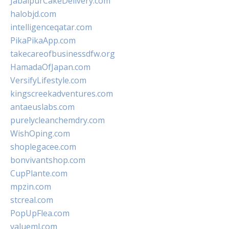
JabalpurCakeDelivery.com
halobjd.com
intelligenceqatar.com
PikaPikaApp.com
takecareofbusinessdfw.org
HamadaOfJapan.com
VersifyLifestyle.com
kingscreekadventures.com
antaeuslabs.com
purelycleanchemdry.com
WishOping.com
shoplegacee.com
bonvivantshop.com
CupPlante.com
mpzin.com
stcreal.com
PopUpFlea.com
valueml.com