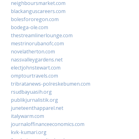
neighboursmarket.com
blackanguscareers.com
bolesfororegon.com
bodega-ole.com
thestreamlinerlounge.com
mestrinorubanofc.com
novelatherton.com
nassvalleygardens.net
electjohnstewart.com
omptourtravels.com
tribratanews-polreskebumen.com
rsudbayuasih.org
publikjurnalistik.org
juneteenthapparel.net
italywarm.com
journaloffinanceeconomics.com
kvk-kumari.org