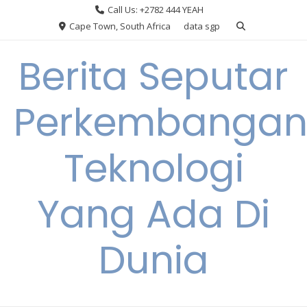
Skip
Call Us: +2782 444 YEAH
to
Cape Town, South Africa
data sgp
content
Berita Seputar
Perkembanga
Teknologi
Yang Ada Di
Dunia