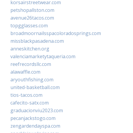
korsairstreetwear.com
petshopallston.com
avenue26tacos.com
topgglasses.com
broadmoornailsspacoloradosprings.com
missblackpasadena.com
anneskitchen.org
valenciamarketytaqueria.com
reefrecordsllc.com
alawaffle.com
aryouthfishing.com
united-basketball.com
tios-tacos.com
cafecito-satx.com
graduacionviu2023.com
pecanjackstogo.com
zengardendayspa.com