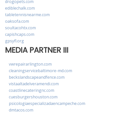
drogopets.com
ediblechalk.com
tabletennisnearme.com
oaksofa.com
soultacohtx.com
capishcaps.com
gpsyfl.org
MEDIA PARTNER III
vwrepairarlington.com
cleaningservicebaltimore-md.com
beckslandscapeandfence.com
vistaaltadelveramendi.com
coastlinecateringnc.com
cuesburgershouston.com
psicologiaespecializadaencampeche.com
dmtacos.com