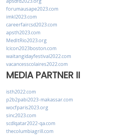
apsdfd2023.org
forumausape2023.com
imkl2023.com
careerfaircsd2023.com
apsth2023.com
MedItRio2023.org
lcicon2023boston.com
waitangidayfestival2022.com
vacancesscolaires2022.com
MEDIA PARTNER II
isth2022.com
p2b2pabi2023-makassar.com
wocfparis2023.org
sinc2023.com
scdlqatar2022-qa.com
thecolumbiagrill.com