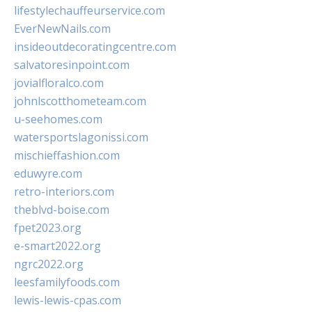
lifestylechauffeurservice.com
EverNewNails.com
insideoutdecoratingcentre.com
salvatoresinpoint.com
jovialfloralco.com
johnlscotthometeam.com
u-seehomes.com
watersportslagonissi.com
mischieffashion.com
eduwyre.com
retro-interiors.com
theblvd-boise.com
fpet2023.org
e-smart2022.org
ngrc2022.org
leesfamilyfoods.com
lewis-lewis-cpas.com