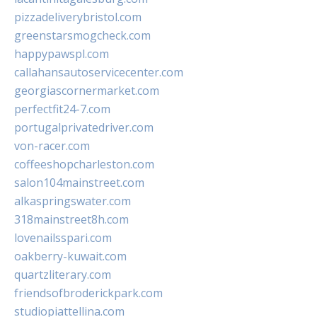
pizzadeliverybristol.com
greenstarsmogcheck.com
happypawspl.com
callahansautoservicecenter.com
georgiascornermarket.com
perfectfit24-7.com
portugalprivatedriver.com
von-racer.com
coffeeshopcharleston.com
salon104mainstreet.com
alkaspringswater.com
318mainstreet8h.com
lovenailsspari.com
oakberry-kuwait.com
quartzliterary.com
friendsofbroderickpark.com
studiopiattellina.com