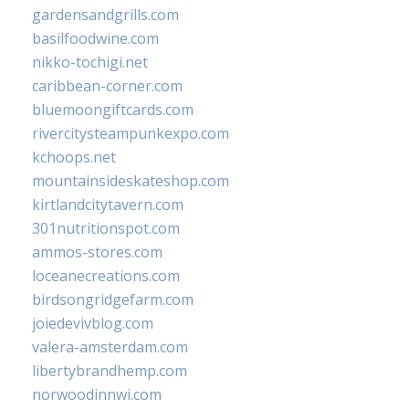
gardensandgrills.com
basilfoodwine.com
nikko-tochigi.net
caribbean-corner.com
bluemoongiftcards.com
rivercitysteampunkexpo.com
kchoops.net
mountainsideskateshop.com
kirtlandcitytavern.com
301nutritionspot.com
ammos-stores.com
loceanecreations.com
birdsongridgefarm.com
joiedevivblog.com
valera-amsterdam.com
libertybrandhemp.com
norwoodinnwi.com