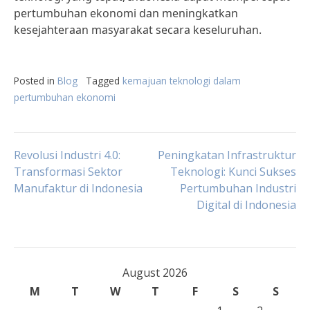
pertumbuhan ekonomi dan meningkatkan
kesejahteraan masyarakat secara keseluruhan.
Posted in
Blog
Tagged
kemajuan teknologi dalam
pertumbuhan ekonomi
Post
Revolusi Industri 4.0:
Peningkatan Infrastruktur
Transformasi Sektor
Teknologi: Kunci Sukses
Manufaktur di Indonesia
Pertumbuhan Industri
navigation
Digital di Indonesia
August 2026
M
T
W
T
F
S
S