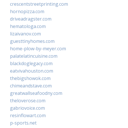
crescentstreetprinting.com
hornopizza.com
driveadragster.com
hematologa.com
lizaivanov.com
guesttinyhomes.com
home-plow-by-meyer.com
palatelatincuisine.com
blackdoglegacy.com
eatvivahouston.com
thebigshowok.com
chimeandstave.com
greatwallseafoodny.com
theloverose.com
gabriovoice.com
resinflowart.com
p-sports.net