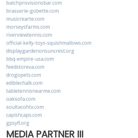
batchprovisionsbar.com
brasserie-gobette.com
musicrearte.com
morseysfarms.com
riverviewtennis.com
official-kelly-toys-squishmallows.com
displaygardenonsuncrest.org
bbq-empire-usa.com
feedstoreva.com
drogopets.com
ediblechalk.com
tabletennisnearme.com
oaksofa.com
soultacohtx.com
capishcaps.com
gpsyfl.org
MEDIA PARTNER III