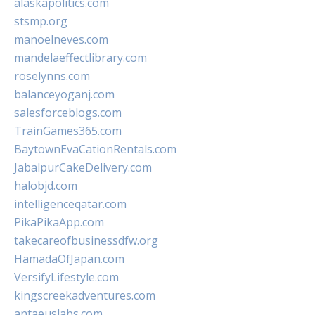
alaskapolitics.com
stsmp.org
manoelneves.com
mandelaeffectlibrary.com
roselynns.com
balanceyoganj.com
salesforceblogs.com
TrainGames365.com
BaytownEvaCationRentals.com
JabalpurCakeDelivery.com
halobjd.com
intelligenceqatar.com
PikaPikaApp.com
takecareofbusinessdfw.org
HamadaOfJapan.com
VersifyLifestyle.com
kingscreekadventures.com
antaeuslabs.com