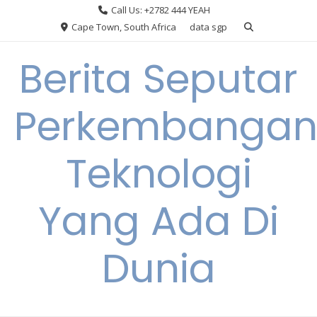
Skip
Call Us: +2782 444 YEAH
to
Cape Town, South Africa
data sgp
content
Berita Seputar
Perkembanga
Teknologi
Yang Ada Di
Dunia