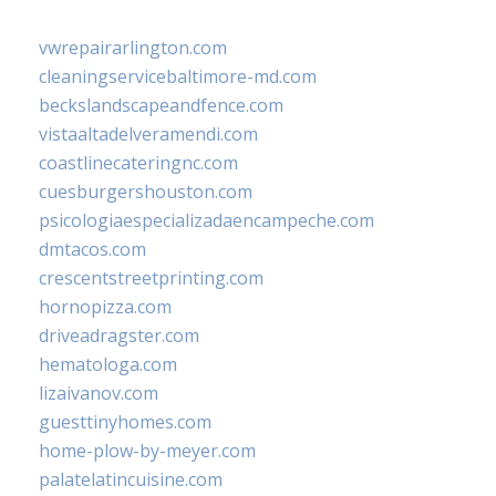
vwrepairarlington.com
cleaningservicebaltimore-md.com
beckslandscapeandfence.com
vistaaltadelveramendi.com
coastlinecateringnc.com
cuesburgershouston.com
psicologiaespecializadaencampeche.com
dmtacos.com
crescentstreetprinting.com
hornopizza.com
driveadragster.com
hematologa.com
lizaivanov.com
guesttinyhomes.com
home-plow-by-meyer.com
palatelatincuisine.com