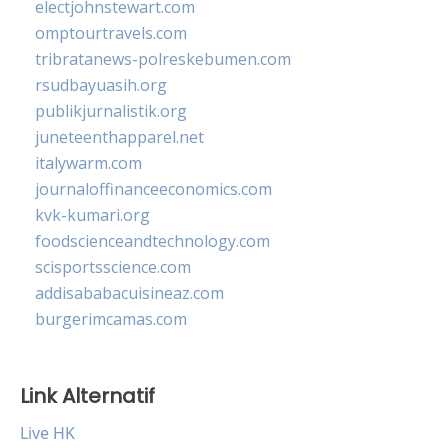
electjohnstewart.com
omptourtravels.com
tribratanews-polreskebumen.com
rsudbayuasih.org
publikjurnalistik.org
juneteenthapparel.net
italywarm.com
journaloffinanceeconomics.com
kvk-kumari.org
foodscienceandtechnology.com
scisportsscience.com
addisababacuisineaz.com
burgerimcamas.com
Link Alternatif
Live HK