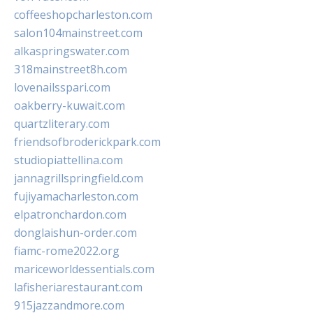
coffeeshopcharleston.com
salon104mainstreet.com
alkaspringswater.com
318mainstreet8h.com
lovenailsspari.com
oakberry-kuwait.com
quartzliterary.com
friendsofbroderickpark.com
studiopiattellina.com
jannagrillspringfield.com
fujiyamacharleston.com
elpatronchardon.com
donglaishun-order.com
fiamc-rome2022.org
mariceworldessentials.com
lafisheriarestaurant.com
915jazzandmore.com