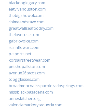
blackdoglegacy.com
eatvivahouston.com
thebigshowok.com
chimeandstave.com
greatwallseafoodny.com
theloverose.com
gabriovoice.com
resinflowart.com
p-sports.net
korsairstreetwear.com
petshopallston.com
avenue26tacos.com
topgglasses.com
broadmoornailsspacoloradosprings.com
missblackpasadena.com
anneskitchen.org
valenciamarketytaqueria.com