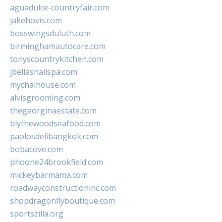
aguadulce-countryfair.com
jakehovis.com
bosswingsduluth.com
birminghamautocare.com
tonyscountrykitchen.com
jbellasnailspa.com
mychaihouse.com
alvisgrooming.com
thegeorginaestate.com
blythewoodseafood.com
paolosdelibangkok.com
bobacove.com
phoone24brookfield.com
mickeybarmama.com
roadwayconstructioninc.com
shopdragonflyboutique.com
sportszilla.org