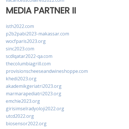
vacancesscolaires2022.com
MEDIA PARTNER II
isth2022.com
p2b2pabi2023-makassar.com
wocfparis2023.org
sinc2023.com
scdlqatar2022-qa.com
thecolumbiagrill.com
provisionscheeseandwineshoppe.com
khedi2023.org
akademikgeriatri2023.org
marmarapediatri2023.org
emchie2023.org
girisimselradyoloji2022.org
utcd2022.org
biosensor2022.org