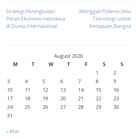
Post
Strategi Peningkatan
Menggali Potensi Ilmu
Peran Ekonomi Indonesia
Teknologi untuk
di Dunia Internasional
Kemajuan Bangsa
navigation
August 2026
M
T
W
T
F
S
S
1
2
3
4
5
6
7
8
9
10
11
12
13
14
15
16
17
18
19
20
21
22
23
24
25
26
27
28
29
30
31
« Mar