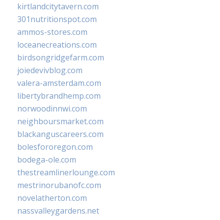
kirtlandcitytavern.com
301nutritionspot.com
ammos-stores.com
loceanecreations.com
birdsongridgefarm.com
joiedevivblog.com
valera-amsterdam.com
libertybrandhemp.com
norwoodinnwi.com
neighboursmarket.com
blackanguscareers.com
bolesfororegon.com
bodega-ole.com
thestreamlinerlounge.com
mestrinorubanofc.com
novelatherton.com
nassvalleygardens.net