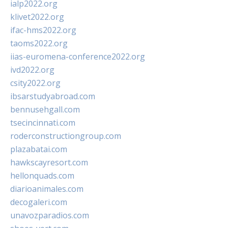
ialp2022.org
klivet2022.org
ifac-hms2022.org
taoms2022.org
iias-euromena-conference2022.org
ivd2022.org
csity2022.org
ibsarstudyabroad.com
bennusehgall.com
tsecincinnati.com
roderconstructiongroup.com
plazabatai.com
hawkscayresort.com
hellonquads.com
diarioanimales.com
decogaleri.com
unavozparadios.com