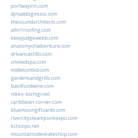
portwayinn.com
djmaddogmusic.com
thesoundarchitects.com
allin1roofing.com
keepjudgewebb.com
anatomyofadventure.com
drivancastillo.com
cmmedspa.com
midletontkd.com
gardensandgrills.com
basilfoodwine.com
nikko-tochigi.net
caribbean-corner.com
bluemoongiftcards.com
rivercitysteampunkexpo.com
kchoops.net
mountainsideskateshop.com