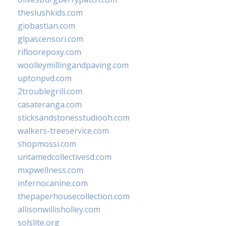
theslushkids.com
giobastian.com
glpascensori.com
rifloorepoxy.com
woolleymillingandpaving.com
uptonpvd.com
2troublegrill.com
casateranga.com
sticksandstonesstudiooh.com
walkers-treeservice.com
shopmossi.com
untamedcollectivesd.com
mxpwellness.com
infernocanine.com
thepaperhousecollection.com
allisonwillisholley.com
solslite.org