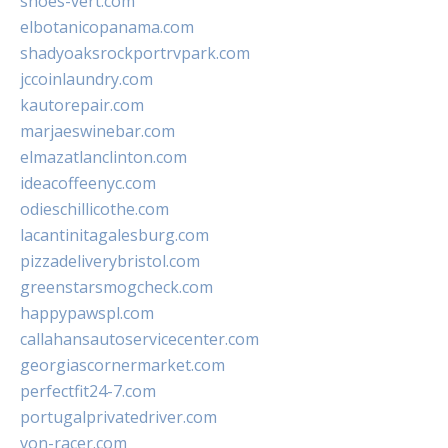
shoes-vert.com
elbotanicopanama.com
shadyoaksrockportrvpark.com
jccoinlaundry.com
kautorepair.com
marjaeswinebar.com
elmazatlanclinton.com
ideacoffeenyc.com
odieschillicothe.com
lacantinitagalesburg.com
pizzadeliverybristol.com
greenstarsmogcheck.com
happypawspl.com
callahansautoservicecenter.com
georgiascornermarket.com
perfectfit24-7.com
portugalprivatedriver.com
von-racer.com