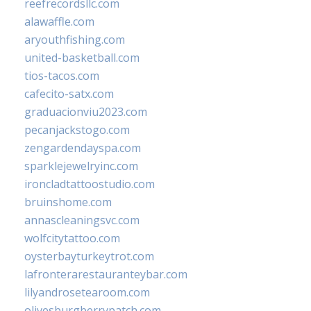
reefrecordsllc.com
alawaffle.com
aryouthfishing.com
united-basketball.com
tios-tacos.com
cafecito-satx.com
graduacionviu2023.com
pecanjackstogo.com
zengardendayspa.com
sparklejewelryinc.com
ironcladtattoostudio.com
bruinshome.com
annascleaningsvc.com
wolfcitytattoo.com
oysterbayturkeytrot.com
lafronterarestauranteybar.com
lilyandrosetearoom.com
olivesburgberrypatch.com