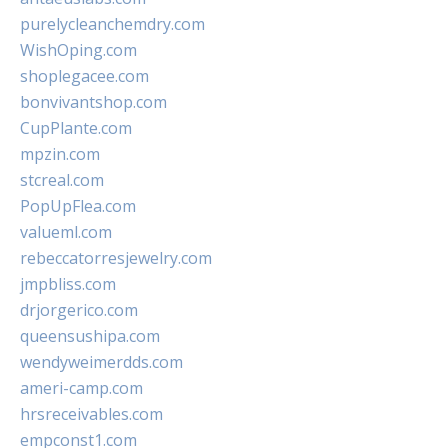
purelycleanchemdry.com
WishOping.com
shoplegacee.com
bonvivantshop.com
CupPlante.com
mpzin.com
stcreal.com
PopUpFlea.com
valueml.com
rebeccatorresjewelry.com
jmpbliss.com
drjorgerico.com
queensushipa.com
wendyweimerdds.com
ameri-camp.com
hrsreceivables.com
empconst1.com