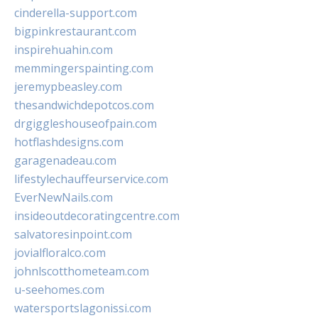
cinderella-support.com
bigpinkrestaurant.com
inspirehuahin.com
memmingerspainting.com
jeremypbeasley.com
thesandwichdepotcos.com
drgiggleshouseofpain.com
hotflashdesigns.com
garagenadeau.com
lifestylechauffeurservice.com
EverNewNails.com
insideoutdecoratingcentre.com
salvatoresinpoint.com
jovialfloralco.com
johnlscotthometeam.com
u-seehomes.com
watersportslagonissi.com