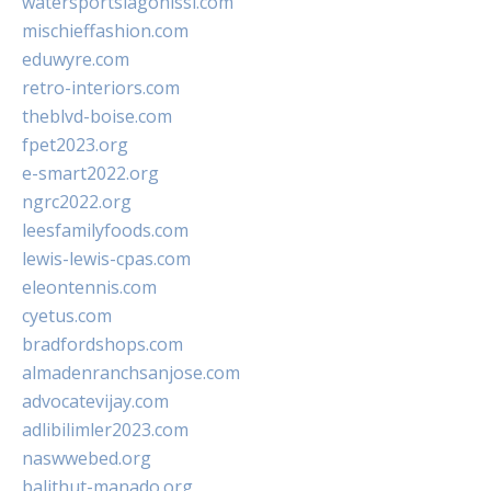
watersportslagonissi.com
mischieffashion.com
eduwyre.com
retro-interiors.com
theblvd-boise.com
fpet2023.org
e-smart2022.org
ngrc2022.org
leesfamilyfoods.com
lewis-lewis-cpas.com
eleontennis.com
cyetus.com
bradfordshops.com
almadenranchsanjose.com
advocatevijay.com
adlibilimler2023.com
naswwebed.org
balithut-manado.org