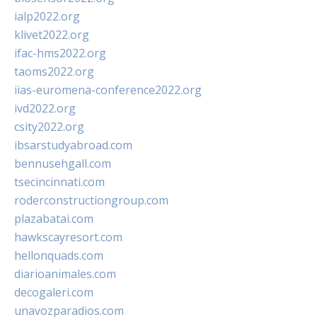
ialp2022.org
klivet2022.org
ifac-hms2022.org
taoms2022.org
iias-euromena-conference2022.org
ivd2022.org
csity2022.org
ibsarstudyabroad.com
bennusehgall.com
tsecincinnati.com
roderconstructiongroup.com
plazabatai.com
hawkscayresort.com
hellonquads.com
diarioanimales.com
decogaleri.com
unavozparadios.com