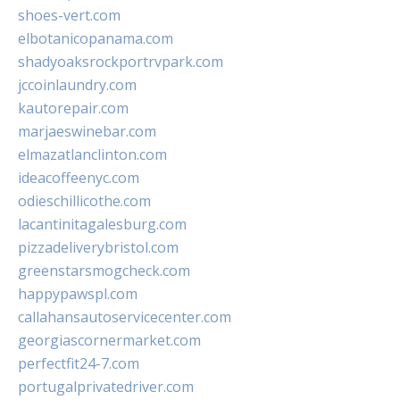
shoes-vert.com
elbotanicopanama.com
shadyoaksrockportrvpark.com
jccoinlaundry.com
kautorepair.com
marjaeswinebar.com
elmazatlanclinton.com
ideacoffeenyc.com
odieschillicothe.com
lacantinitagalesburg.com
pizzadeliverybristol.com
greenstarsmogcheck.com
happypawspl.com
callahansautoservicecenter.com
georgiascornermarket.com
perfectfit24-7.com
portugalprivatedriver.com