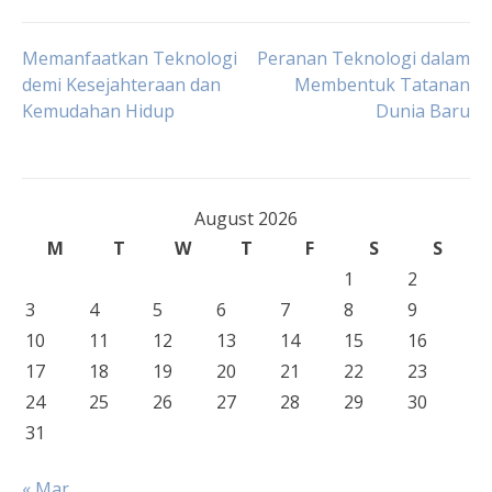
Post
Memanfaatkan Teknologi
Peranan Teknologi dalam
demi Kesejahteraan dan
Membentuk Tatanan
Kemudahan Hidup
Dunia Baru
navigation
August 2026
M
T
W
T
F
S
S
1
2
3
4
5
6
7
8
9
10
11
12
13
14
15
16
17
18
19
20
21
22
23
24
25
26
27
28
29
30
31
« Mar