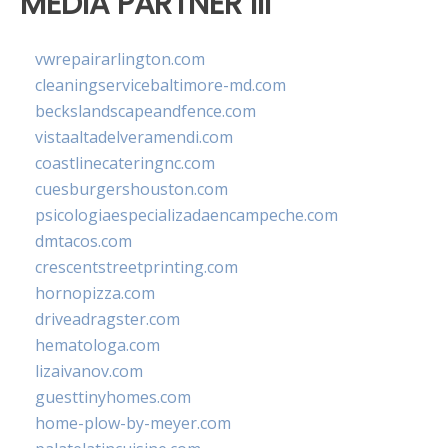
MEDIA PARTNER III
vwrepairarlington.com
cleaningservicebaltimore-md.com
beckslandscapeandfence.com
vistaaltadelveramendi.com
coastlinecateringnc.com
cuesburgershouston.com
psicologiaespecializadaencampeche.com
dmtacos.com
crescentstreetprinting.com
hornopizza.com
driveadragster.com
hematologa.com
lizaivanov.com
guesttinyhomes.com
home-plow-by-meyer.com