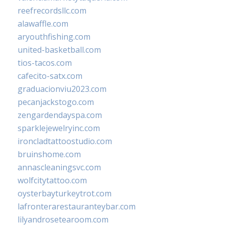
reefrecordsllc.com
alawaffle.com
aryouthfishing.com
united-basketball.com
tios-tacos.com
cafecito-satx.com
graduacionviu2023.com
pecanjackstogo.com
zengardendayspa.com
sparklejewelryinc.com
ironcladtattoostudio.com
bruinshome.com
annascleaningsvc.com
wolfcitytattoo.com
oysterbayturkeytrot.com
lafronterarestauranteybar.com
lilyandrosetearoom.com