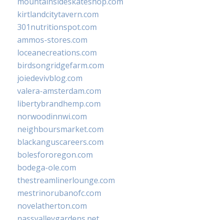
mountainsideskateshop.com
kirtlandcitytavern.com
301nutritionspot.com
ammos-stores.com
loceanecreations.com
birdsongridgefarm.com
joiedevivblog.com
valera-amsterdam.com
libertybrandhemp.com
norwoodinnwi.com
neighboursmarket.com
blackanguscareers.com
bolesfororegon.com
bodega-ole.com
thestreamlinerlounge.com
mestrinorubanofc.com
novelatherton.com
nassvalleygardens.net