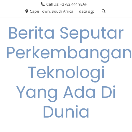
Skip
Call Us: +2782 444 YEAH
to
Cape Town, South Africa
data sgp
content
Berita Seputar
Perkembanga
Teknologi
Yang Ada Di
Dunia