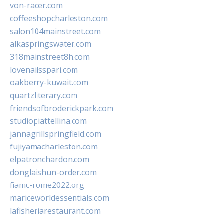
von-racer.com
coffeeshopcharleston.com
salon104mainstreet.com
alkaspringswater.com
318mainstreet8h.com
lovenailsspari.com
oakberry-kuwait.com
quartzliterary.com
friendsofbroderickpark.com
studiopiattellina.com
jannagrillspringfield.com
fujiyamacharleston.com
elpatronchardon.com
donglaishun-order.com
fiamc-rome2022.org
mariceworldessentials.com
lafisheriarestaurant.com