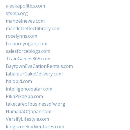
alaskapolitics.com
stsmp.org
manoelneves.com
mandelaeffectlibrary.com
roselynns.com
balanceyoganj.com
salesforceblogs.com
TrainGames365.com
BaytownEvaCationRentals.com
JabalpurCakeDelivery.com
halobjd.com
intelligenceqatar.com
PikaPikaApp.com
takecareofbusinessdfw.org
HamadaOfJapan.com
VersifyLifestyle.com
kingscreekadventures.com