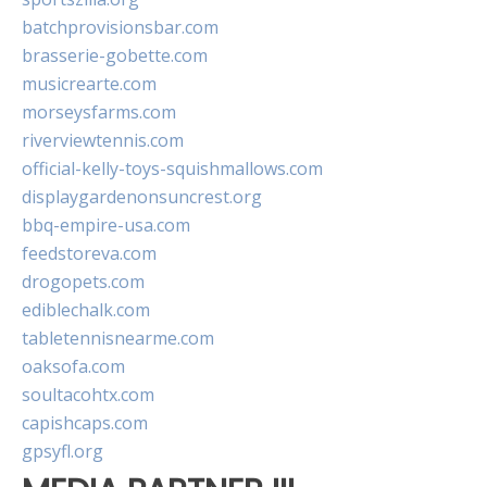
batchprovisionsbar.com
brasserie-gobette.com
musicrearte.com
morseysfarms.com
riverviewtennis.com
official-kelly-toys-squishmallows.com
displaygardenonsuncrest.org
bbq-empire-usa.com
feedstoreva.com
drogopets.com
ediblechalk.com
tabletennisnearme.com
oaksofa.com
soultacohtx.com
capishcaps.com
gpsyfl.org