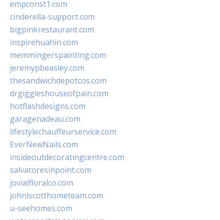
empconst1.com
cinderella-support.com
bigpinkrestaurant.com
inspirehuahin.com
memmingerspainting.com
jeremypbeasley.com
thesandwichdepotcos.com
drgiggleshouseofpain.com
hotflashdesigns.com
garagenadeau.com
lifestylechauffeurservice.com
EverNewNails.com
insideoutdecoratingcentre.com
salvatoresinpoint.com
jovialfloralco.com
johnlscotthometeam.com
u-seehomes.com