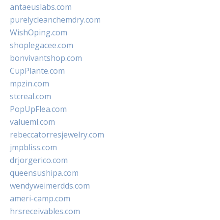
antaeuslabs.com
purelycleanchemdry.com
WishOping.com
shoplegacee.com
bonvivantshop.com
CupPlante.com
mpzin.com
stcreal.com
PopUpFlea.com
valueml.com
rebeccatorresjewelry.com
jmpbliss.com
drjorgerico.com
queensushipa.com
wendyweimerdds.com
ameri-camp.com
hrsreceivables.com