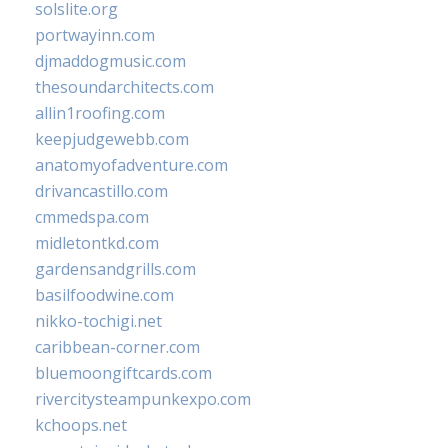
solslite.org
portwayinn.com
djmaddogmusic.com
thesoundarchitects.com
allin1roofing.com
keepjudgewebb.com
anatomyofadventure.com
drivancastillo.com
cmmedspa.com
midletontkd.com
gardensandgrills.com
basilfoodwine.com
nikko-tochigi.net
caribbean-corner.com
bluemoongiftcards.com
rivercitysteampunkexpo.com
kchoops.net