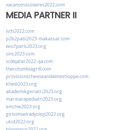
vacancesscolaires2022.com
MEDIA PARTNER II
isth2022.com
p2b2pabi2023-makassar.com
wocfparis2023.org
sinc2023.com
scdlqatar2022-qa.com
thecolumbiagrill.com
provisionscheeseandwineshoppe.com
khedi2023.org
akademikgeriatri2023.org
marmarapediatri2023.org
emchie2023.org
girisimselradyoloji2022.org
utcd2022.org
biosensor2022.org