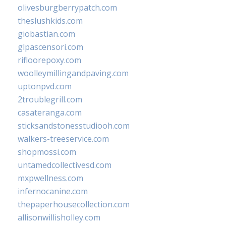
olivesburgberrypatch.com
theslushkids.com
giobastian.com
glpascensori.com
rifloorepoxy.com
woolleymillingandpaving.com
uptonpvd.com
2troublegrill.com
casateranga.com
sticksandstonesstudiooh.com
walkers-treeservice.com
shopmossi.com
untamedcollectivesd.com
mxpwellness.com
infernocanine.com
thepaperhousecollection.com
allisonwillisholley.com