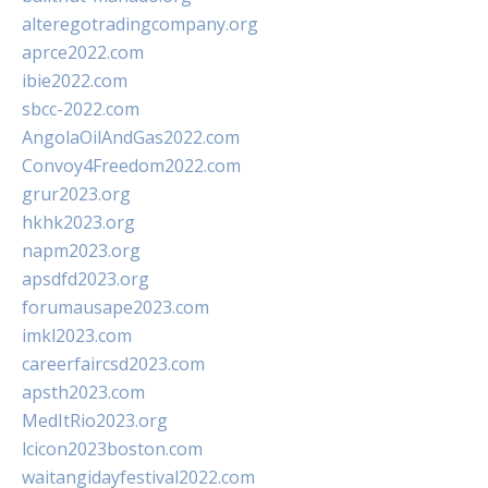
alteregotradingcompany.org
aprce2022.com
ibie2022.com
sbcc-2022.com
AngolaOilAndGas2022.com
Convoy4Freedom2022.com
grur2023.org
hkhk2023.org
napm2023.org
apsdfd2023.org
forumausape2023.com
imkl2023.com
careerfaircsd2023.com
apsth2023.com
MedItRio2023.org
lcicon2023boston.com
waitangidayfestival2022.com