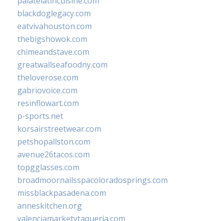
palatelatincuisine.com
blackdoglegacy.com
eatvivahouston.com
thebigshowok.com
chimeandstave.com
greatwallseafoodny.com
theloverose.com
gabriovoice.com
resinflowart.com
p-sports.net
korsairstreetwear.com
petshopallston.com
avenue26tacos.com
topgglasses.com
broadmoornailsspacoloradosprings.com
missblackpasadena.com
anneskitchen.org
valenciamarketytaqueria.com