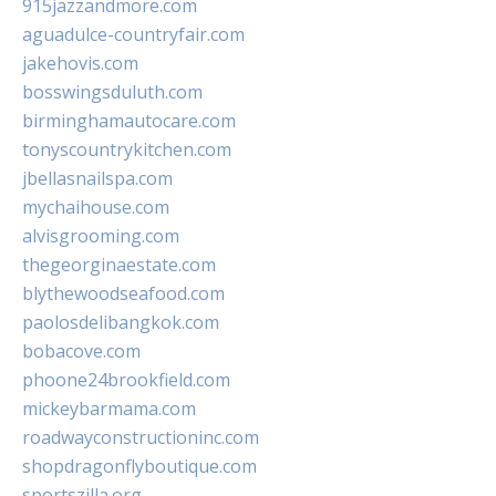
915jazzandmore.com
aguadulce-countryfair.com
jakehovis.com
bosswingsduluth.com
birminghamautocare.com
tonyscountrykitchen.com
jbellasnailspa.com
mychaihouse.com
alvisgrooming.com
thegeorginaestate.com
blythewoodseafood.com
paolosdelibangkok.com
bobacove.com
phoone24brookfield.com
mickeybarmama.com
roadwayconstructioninc.com
shopdragonflyboutique.com
sportszilla.org