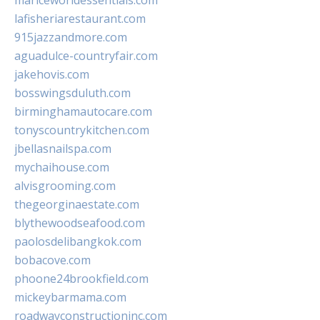
mariceworldessentials.com
lafisheriarestaurant.com
915jazzandmore.com
aguadulce-countryfair.com
jakehovis.com
bosswingsduluth.com
birminghamautocare.com
tonyscountrykitchen.com
jbellasnailspa.com
mychaihouse.com
alvisgrooming.com
thegeorginaestate.com
blythewoodseafood.com
paolosdelibangkok.com
bobacove.com
phoone24brookfield.com
mickeybarmama.com
roadwayconstructioninc.com