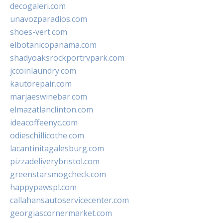
decogaleri.com
unavozparadios.com
shoes-vert.com
elbotanicopanama.com
shadyoaksrockportrvpark.com
jccoinlaundry.com
kautorepair.com
marjaeswinebar.com
elmazatlanclinton.com
ideacoffeenyc.com
odieschillicothe.com
lacantinitagalesburg.com
pizzadeliverybristol.com
greenstarsmogcheck.com
happypawspl.com
callahansautoservicecenter.com
georgiascornermarket.com