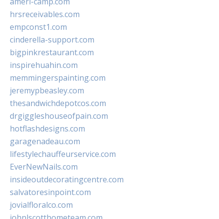
ameri-camp.com
hrsreceivables.com
empconst1.com
cinderella-support.com
bigpinkrestaurant.com
inspirehuahin.com
memmingerspainting.com
jeremypbeasley.com
thesandwichdepotcos.com
drgiggleshouseofpain.com
hotflashdesigns.com
garagenadeau.com
lifestylechauffeurservice.com
EverNewNails.com
insideoutdecoratingcentre.com
salvatoresinpoint.com
jovialfloralco.com
johnlscotthometeam.com