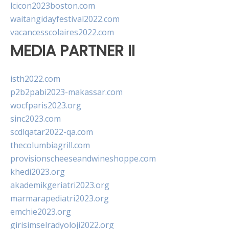
lcicon2023boston.com
waitangidayfestival2022.com
vacancesscolaires2022.com
MEDIA PARTNER II
isth2022.com
p2b2pabi2023-makassar.com
wocfparis2023.org
sinc2023.com
scdlqatar2022-qa.com
thecolumbiagrill.com
provisionscheeseandwineshoppe.com
khedi2023.org
akademikgeriatri2023.org
marmarapediatri2023.org
emchie2023.org
girisimselradyoloji2022.org