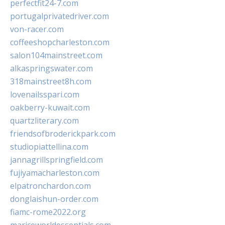
perfectfit24-7.com
portugalprivatedriver.com
von-racer.com
coffeeshopcharleston.com
salon104mainstreet.com
alkaspringswater.com
318mainstreet8h.com
lovenailsspari.com
oakberry-kuwait.com
quartzliterary.com
friendsofbroderickpark.com
studiopiattellina.com
jannagrillspringfield.com
fujiyamacharleston.com
elpatronchardon.com
donglaishun-order.com
fiamc-rome2022.org