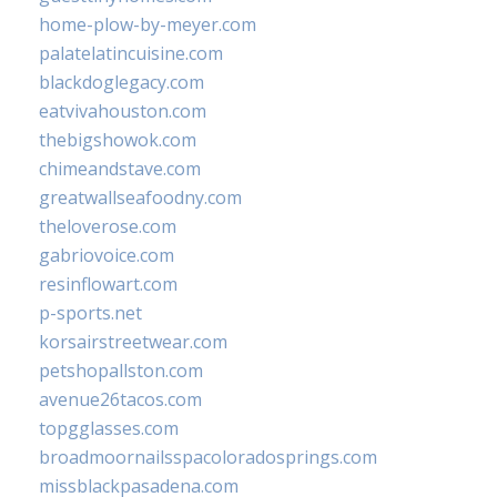
home-plow-by-meyer.com
palatelatincuisine.com
blackdoglegacy.com
eatvivahouston.com
thebigshowok.com
chimeandstave.com
greatwallseafoodny.com
theloverose.com
gabriovoice.com
resinflowart.com
p-sports.net
korsairstreetwear.com
petshopallston.com
avenue26tacos.com
topgglasses.com
broadmoornailsspacoloradosprings.com
missblackpasadena.com