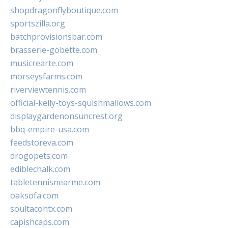
shopdragonflyboutique.com
sportszilla.org
batchprovisionsbar.com
brasserie-gobette.com
musicrearte.com
morseysfarms.com
riverviewtennis.com
official-kelly-toys-squishmallows.com
displaygardenonsuncrest.org
bbq-empire-usa.com
feedstoreva.com
drogopets.com
ediblechalk.com
tabletennisnearme.com
oaksofa.com
soultacohtx.com
capishcaps.com