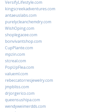
VersifyLifestyle.com
kingscreekadventures.com
antaeuslabs.com
purelycleanchemdry.com
WishOping.com
shoplegacee.com
bonvivantshop.com
CupPlante.com
mpzin.com
stcreal.com
PopUpFlea.com
valueml.com
rebeccatorresjewelry.com
jmpbliss.com
drjorgerico.com
queensushipa.com
wendyweimerdds.com