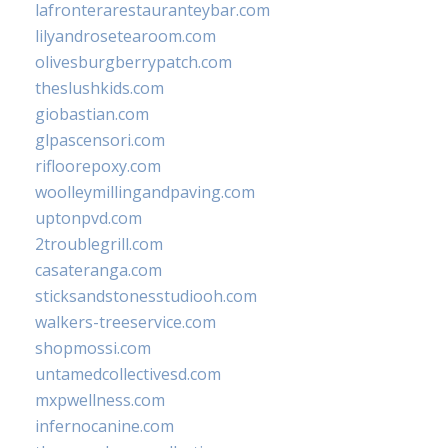
lafronterarestauranteybar.com
lilyandrosetearoom.com
olivesburgberrypatch.com
theslushkids.com
giobastian.com
glpascensori.com
rifloorepoxy.com
woolleymillingandpaving.com
uptonpvd.com
2troublegrill.com
casateranga.com
sticksandstonesstudiooh.com
walkers-treeservice.com
shopmossi.com
untamedcollectivesd.com
mxpwellness.com
infernocanine.com