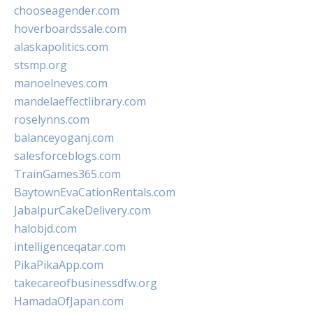
chooseagender.com
hoverboardssale.com
alaskapolitics.com
stsmp.org
manoelneves.com
mandelaeffectlibrary.com
roselynns.com
balanceyoganj.com
salesforceblogs.com
TrainGames365.com
BaytownEvaCationRentals.com
JabalpurCakeDelivery.com
halobjd.com
intelligenceqatar.com
PikaPikaApp.com
takecareofbusinessdfw.org
HamadaOfJapan.com