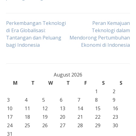
Post
Perkembangan Teknologi
Peran Kemajuan
di Era Globalisasi:
Teknologi dalam
Tantangan dan Peluang
Mendorong Pertumbuhan
navigation
bagi Indonesia
Ekonomi di Indonesia
August 2026
M
T
W
T
F
S
S
1
2
3
4
5
6
7
8
9
10
11
12
13
14
15
16
17
18
19
20
21
22
23
24
25
26
27
28
29
30
31