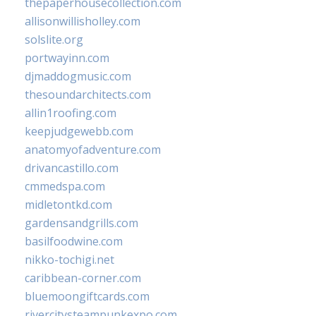
thepaperhousecollection.com
allisonwillisholley.com
solslite.org
portwayinn.com
djmaddogmusic.com
thesoundarchitects.com
allin1roofing.com
keepjudgewebb.com
anatomyofadventure.com
drivancastillo.com
cmmedspa.com
midletontkd.com
gardensandgrills.com
basilfoodwine.com
nikko-tochigi.net
caribbean-corner.com
bluemoongiftcards.com
rivercitysteampunkexpo.com