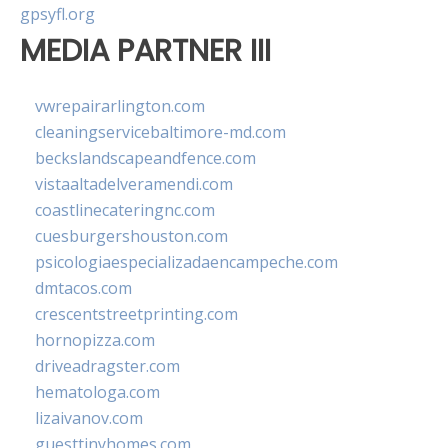
gpsyfl.org
MEDIA PARTNER III
vwrepairarlington.com
cleaningservicebaltimore-md.com
beckslandscapeandfence.com
vistaaltadelveramendi.com
coastlinecateringnc.com
cuesburgershouston.com
psicologiaespecializadaencampeche.com
dmtacos.com
crescentstreetprinting.com
hornopizza.com
driveadragster.com
hematologa.com
lizaivanov.com
guesttinyhomes.com