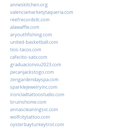
anneskitchen.org
valenciamarketytaqueria.com
reefrecordsllc.com
alawaffle.com
aryouthfishing.com
united-basketball.com
tios-tacos.com
cafecito-satx.com
graduacionviu2023.com
pecanjackstogo.com
zengardendayspa.com
sparklejewelryinc.com
ironcladtattoostudio.com
bruinshome.com
annascleaningsvc.com
wolfcitytattoo.com
oysterbayturkeytrot.com