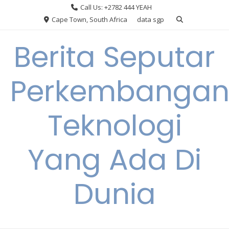
Skip
Call Us: +2782 444 YEAH
to
Cape Town, South Africa
data sgp
content
Berita Seputar
Perkembanga
Teknologi
Yang Ada Di
Dunia