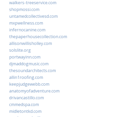
walkers-treeservice.com
shopmossi.com
untamedcollectivesd.com
mxpwellness.com
infernocanine.com
thepaperhousecollection.com
allisonwillisholley.com
solslite.org
portwayinn.com
djmaddogmusic.com
thesoundarchitects.com
allin1roofing.com
keepjudgewebb.com
anatomyofadventure.com
drivancastillo.com
cmmedspa.com
midletontkd.com