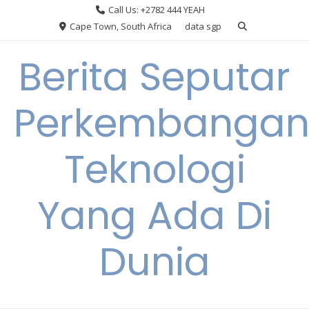
Skip
Call Us: +2782 444 YEAH
to
Cape Town, South Africa
data sgp
content
Berita Seputar
Perkembanga
Teknologi
Yang Ada Di
Dunia