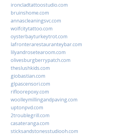
ironcladtattoostudio.com
bruinshome.com
annascleaningsvc.com
wolfcitytattoo.com
oysterbayturkeytrot.com
lafronterarestauranteybar.com
lilyandrosetearoom.com
olivesburgberrypatch.com
theslushkids.com
giobastian.com
glpascensori.com
rifloorepoxy.com
woolleymillingandpaving.com
uptonpvd.com
2troublegrill.com
casateranga.com
sticksandstonesstudiooh.com