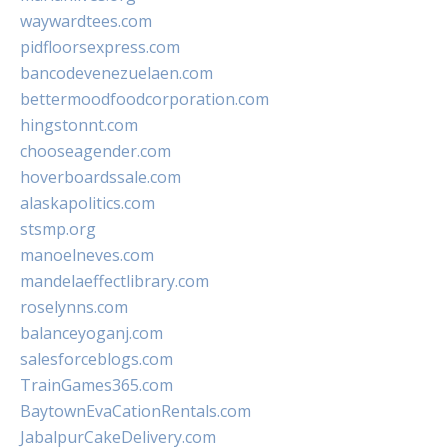
waywardtees.com
pidfloorsexpress.com
bancodevenezuelaen.com
bettermoodfoodcorporation.com
hingstonnt.com
chooseagender.com
hoverboardssale.com
alaskapolitics.com
stsmp.org
manoelneves.com
mandelaeffectlibrary.com
roselynns.com
balanceyoganj.com
salesforceblogs.com
TrainGames365.com
BaytownEvaCationRentals.com
JabalpurCakeDelivery.com