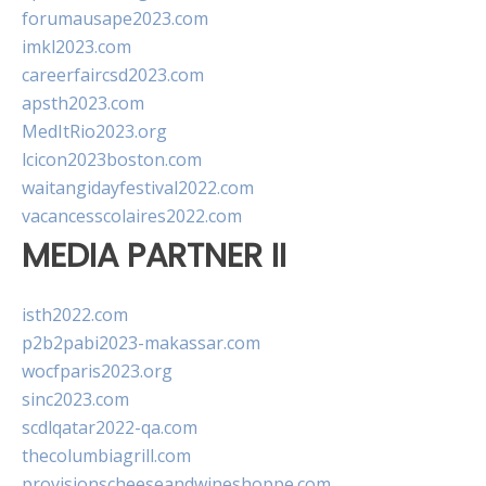
forumausape2023.com
imkl2023.com
careerfaircsd2023.com
apsth2023.com
MedItRio2023.org
lcicon2023boston.com
waitangidayfestival2022.com
vacancesscolaires2022.com
MEDIA PARTNER II
isth2022.com
p2b2pabi2023-makassar.com
wocfparis2023.org
sinc2023.com
scdlqatar2022-qa.com
thecolumbiagrill.com
provisionscheeseandwineshoppe.com