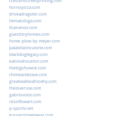
crescentstreetprinting.com
hornopizza.com
driveadragster.com
hematologa.com
lizaivanov.com
guesttinyhomes.com
home-plow-by-meyer.com
palatelatincuisine.com
blackdoglegacy.com
eatvivahouston.com
thebigshowok.com
chimeandstave.com
greatwallseafoodny.com
theloverose.com
gabriovoice.com
resinflowart.com
p-sports.net
korsairstreetwear.com