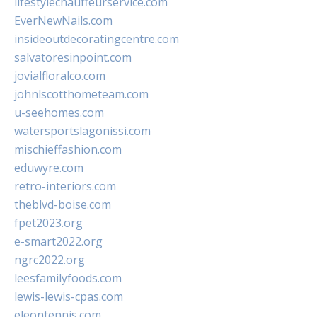
lifestylechauffeurservice.com
EverNewNails.com
insideoutdecoratingcentre.com
salvatoresinpoint.com
jovialfloralco.com
johnlscotthometeam.com
u-seehomes.com
watersportslagonissi.com
mischieffashion.com
eduwyre.com
retro-interiors.com
theblvd-boise.com
fpet2023.org
e-smart2022.org
ngrc2022.org
leesfamilyfoods.com
lewis-lewis-cpas.com
eleontennis.com