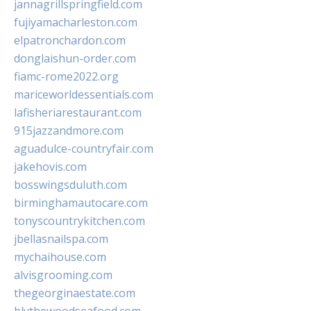
jannagrillspringfield.com
fujiyamacharleston.com
elpatronchardon.com
donglaishun-order.com
fiamc-rome2022.org
mariceworldessentials.com
lafisheriarestaurant.com
915jazzandmore.com
aguadulce-countryfair.com
jakehovis.com
bosswingsduluth.com
birminghamautocare.com
tonyscountrykitchen.com
jbellasnailspa.com
mychaihouse.com
alvisgrooming.com
thegeorginaestate.com