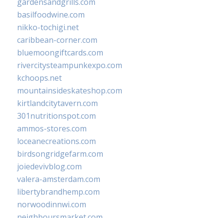
gardensandgrills.com
basilfoodwine.com
nikko-tochigi.net
caribbean-corner.com
bluemoongiftcards.com
rivercitysteampunkexpo.com
kchoops.net
mountainsideskateshop.com
kirtlandcitytavern.com
301nutritionspot.com
ammos-stores.com
loceanecreations.com
birdsongridgefarm.com
joiedevivblog.com
valera-amsterdam.com
libertybrandhemp.com
norwoodinnwi.com
neighboursmarket.com