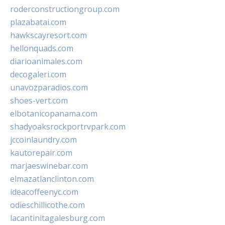
roderconstructiongroup.com
plazabatai.com
hawkscayresort.com
hellonquads.com
diarioanimales.com
decogaleri.com
unavozparadios.com
shoes-vert.com
elbotanicopanama.com
shadyoaksrockportrvpark.com
jccoinlaundry.com
kautorepair.com
marjaeswinebar.com
elmazatlanclinton.com
ideacoffeenyc.com
odieschillicothe.com
lacantinitagalesburg.com