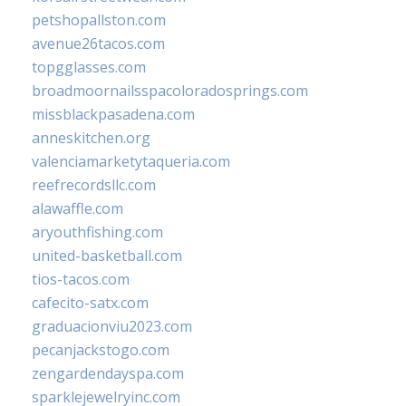
petshopallston.com
avenue26tacos.com
topgglasses.com
broadmoornailsspacoloradosprings.com
missblackpasadena.com
anneskitchen.org
valenciamarketytaqueria.com
reefrecordsllc.com
alawaffle.com
aryouthfishing.com
united-basketball.com
tios-tacos.com
cafecito-satx.com
graduacionviu2023.com
pecanjackstogo.com
zengardendayspa.com
sparklejewelryinc.com