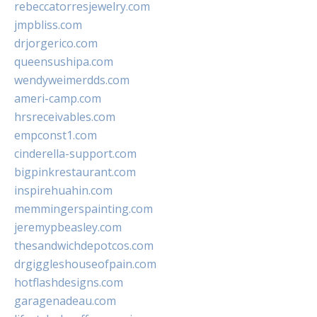
rebeccatorresjewelry.com
jmpbliss.com
drjorgerico.com
queensushipa.com
wendyweimerdds.com
ameri-camp.com
hrsreceivables.com
empconst1.com
cinderella-support.com
bigpinkrestaurant.com
inspirehuahin.com
memmingerspainting.com
jeremypbeasley.com
thesandwichdepotcos.com
drgiggleshouseofpain.com
hotflashdesigns.com
garagenadeau.com