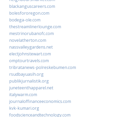
blackanguscareers.com
bolesfororegon.com
bodega-ole.com
thestreamlinerlounge.com
mestrinorubanofc.com
novelatherton.com
nassvalleygardens.net
electjohnstewart.com
omptourtravels.com
tribratanews-polreskebumen.com
rsudbayuasih.org
publikjurnalistik.org
juneteenthapparel.net
italywarm.com
journaloffinanceeconomics.com
kvk-kumari.org
foodscienceandtechnology.com