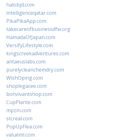
halobjd.com
intelligenceqatar.com
PikaPikaApp.com
takecareofbusinessdfw.org
HamadaOfJapan.com
VersifyLifestyle.com
kingscreekadventures.com
antaeuslabs.com
purelycleanchemdry.com
WishOping.com
shoplegacee.com
bonvivantshop.com
CupPlante.com
mpzin.com
stcreal.com
PopUpFlea.com
valueml.com