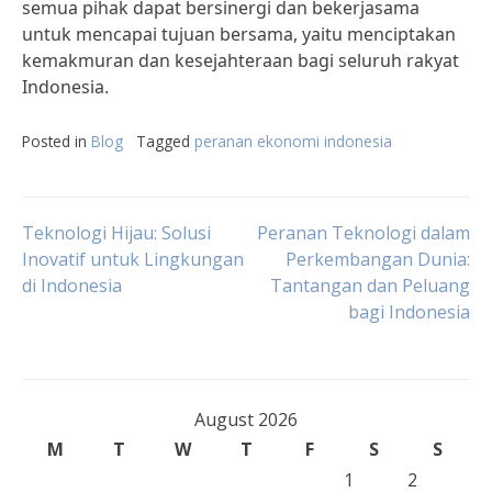
semua pihak dapat bersinergi dan bekerjasama
untuk mencapai tujuan bersama, yaitu menciptakan
kemakmuran dan kesejahteraan bagi seluruh rakyat
Indonesia.
Posted in
Blog
Tagged
peranan ekonomi indonesia
Post
Teknologi Hijau: Solusi
Peranan Teknologi dalam
Inovatif untuk Lingkungan
Perkembangan Dunia:
di Indonesia
Tantangan dan Peluang
navigation
bagi Indonesia
August 2026
M
T
W
T
F
S
S
1
2