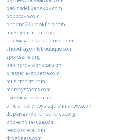
blythewoodseafood.com
paolosdelibangkok.com
bobacove.com
phoone24brookfield.com
mickeybarmama.com
roadwayconstructioninc.com
shopdragonflyboutique.com
sportszilla.org
batchprovisionsbar.com
brasserie-gobette.com
musicrearte.com
morseysfarms.com
riverviewtennis.com
official-kelly-toys-squishmallows.com
displaygardenonsuncrest.org
bbq-empire-usa.com
feedstoreva.com
drogopets.com