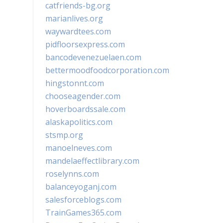
catfriends-bg.org
marianlives.org
waywardtees.com
pidfloorsexpress.com
bancodevenezuelaen.com
bettermoodfoodcorporation.com
hingstonnt.com
chooseagender.com
hoverboardssale.com
alaskapolitics.com
stsmp.org
manoelneves.com
mandelaeffectlibrary.com
roselynns.com
balanceyoganj.com
salesforceblogs.com
TrainGames365.com