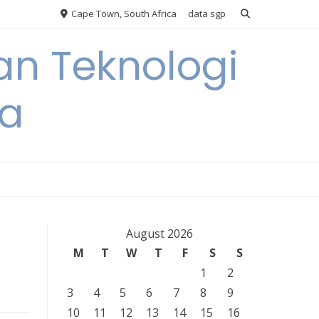
Cape Town, South Africa
data sgp
an Teknologi
ia
August 2026
M
T
W
T
F
S
S
1
2
3
4
5
6
7
8
9
10
11
12
13
14
15
16