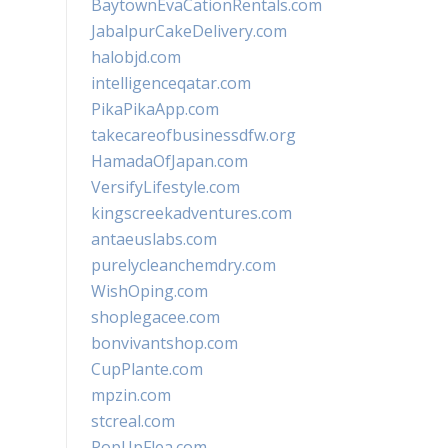
BaytownEvaCationRentals.com
JabalpurCakeDelivery.com
halobjd.com
intelligenceqatar.com
PikaPikaApp.com
takecareofbusinessdfw.org
HamadaOfJapan.com
VersifyLifestyle.com
kingscreekadventures.com
antaeuslabs.com
purelycleanchemdry.com
WishOping.com
shoplegacee.com
bonvivantshop.com
CupPlante.com
mpzin.com
stcreal.com
PopUpFlea.com