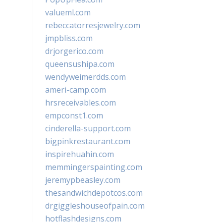
valueml.com
rebeccatorresjewelry.com
jmpbliss.com
drjorgerico.com
queensushipa.com
wendyweimerdds.com
ameri-camp.com
hrsreceivables.com
empconst1.com
cinderella-support.com
bigpinkrestaurant.com
inspirehuahin.com
memmingerspainting.com
jeremypbeasley.com
thesandwichdepotcos.com
drgiggleshouseofpain.com
hotflashdesigns.com