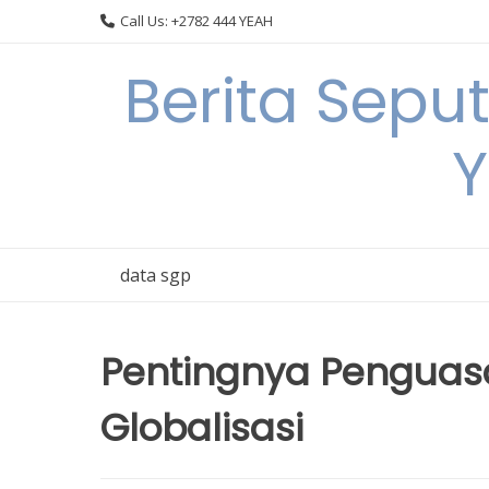
Skip
Call Us: +2782 444 YEAH
to
content
Berita Sepu
Y
data sgp
Pentingnya Penguasa
Globalisasi