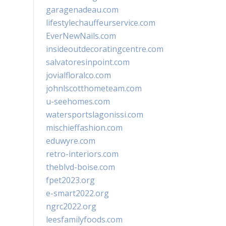
garagenadeau.com
lifestylechauffeurservice.com
EverNewNails.com
insideoutdecoratingcentre.com
salvatoresinpoint.com
jovialfloralco.com
johnlscotthometeam.com
u-seehomes.com
watersportslagonissi.com
mischieffashion.com
eduwyre.com
retro-interiors.com
theblvd-boise.com
fpet2023.org
e-smart2022.org
ngrc2022.org
leesfamilyfoods.com