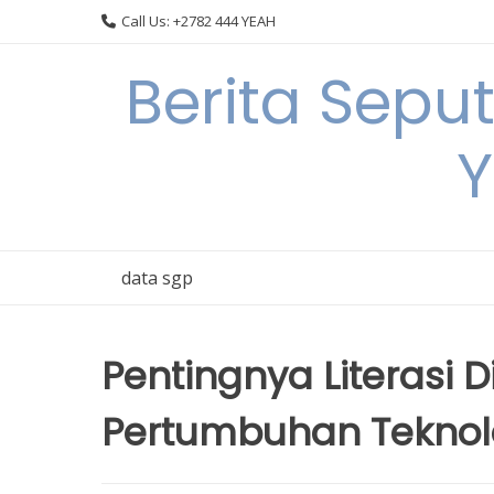
Skip
Call Us: +2782 444 YEAH
to
content
Berita Sepu
Y
data sgp
Pentingnya Literasi
Pertumbuhan Teknolo