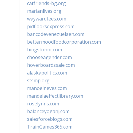
catfriends-bg.org
marianlives.org
waywardtees.com
pidfloorsexpress.com
bancodevenezuelaen.com
bettermoodfoodcorporation.com
hingstonnt.com
chooseagender.com
hoverboardssale.com
alaskapolitics.com
stsmp.org
manoelneves.com
mandelaeffectlibrary.com
roselynns.com
balanceyoganj.com
salesforceblogs.com
TrainGames365.com