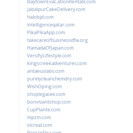
BaytownEvaCationRentals.com
JabalpurCakeDelivery.com
halobjd.com
intelligenceqatar.com
PikaPikaApp.com
takecareofbusinessdfw.org
HamadaOfJapan.com
VersifyLifestyle.com
kingscreekadventures.com
antaeuslabs.com
purelycleanchemdry.com
WishOping.com
shoplegacee.com
bonvivantshop.com
CupPlante.com
mpzin.com
stcreal.com
PopUpFlea.com