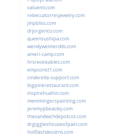
valueml.com
rebeccatorresjewelry.com
jmpbliss.com
drjorgerico.com
queensushipa.com
wendyweimerdds.com
ameri-camp.com
hrsreceivables.com
empconst1.com
cinderella-support.com
bigpinkrestaurant.com
inspirehuahin.com
memmingerspainting.com
jeremypbeasley.com
thesandwichdepotcos.com
drgiggleshouseofpain.com
hotflashdesigns.com