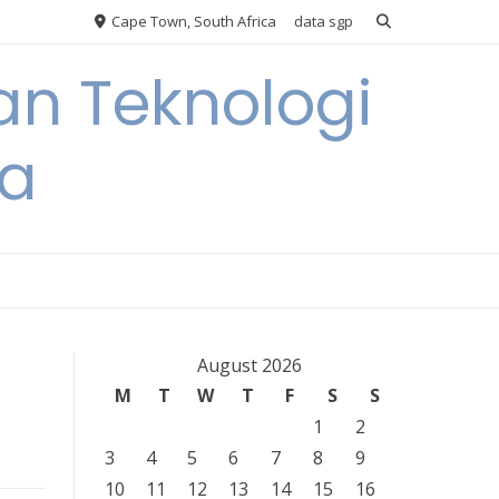
Cape Town, South Africa
data sgp
an Teknologi
ia
August 2026
M
T
W
T
F
S
S
1
2
3
4
5
6
7
8
9
10
11
12
13
14
15
16