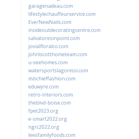
garagenadeau.com
lifestylechauffeurservice.com
EverNewNails.com
insideoutdecoratingcentre.com
salvatoresinpoint.com
jovialfloralco.com
johnlscotthometeam.com
u-seehomes.com
watersportslagonissi.com
mischieffashion.com
eduwyre.com
retro-interiors.com
theblvd-boise.com
fpet2023.org
e-smart2022.org
ngrc2022.org
leesfamilyfoods.com