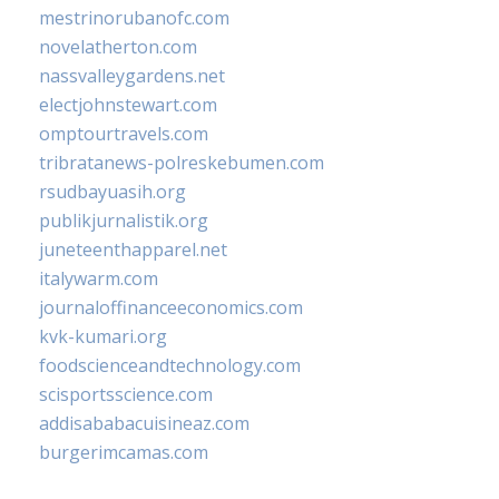
mestrinorubanofc.com
novelatherton.com
nassvalleygardens.net
electjohnstewart.com
omptourtravels.com
tribratanews-polreskebumen.com
rsudbayuasih.org
publikjurnalistik.org
juneteenthapparel.net
italywarm.com
journaloffinanceeconomics.com
kvk-kumari.org
foodscienceandtechnology.com
scisportsscience.com
addisababacuisineaz.com
burgerimcamas.com