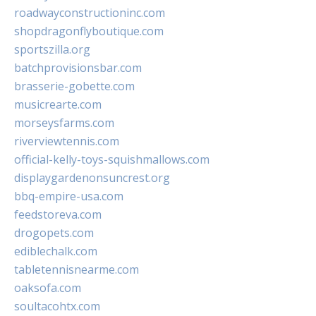
roadwayconstructioninc.com
shopdragonflyboutique.com
sportszilla.org
batchprovisionsbar.com
brasserie-gobette.com
musicrearte.com
morseysfarms.com
riverviewtennis.com
official-kelly-toys-squishmallows.com
displaygardenonsuncrest.org
bbq-empire-usa.com
feedstoreva.com
drogopets.com
ediblechalk.com
tabletennisnearme.com
oaksofa.com
soultacohtx.com