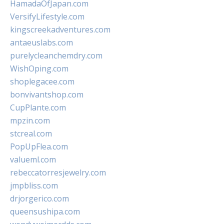
HamadaOfJapan.com
VersifyLifestyle.com
kingscreekadventures.com
antaeuslabs.com
purelycleanchemdry.com
WishOping.com
shoplegacee.com
bonvivantshop.com
CupPlante.com
mpzin.com
stcreal.com
PopUpFlea.com
valueml.com
rebeccatorresjewelry.com
jmpbliss.com
drjorgerico.com
queensushipa.com