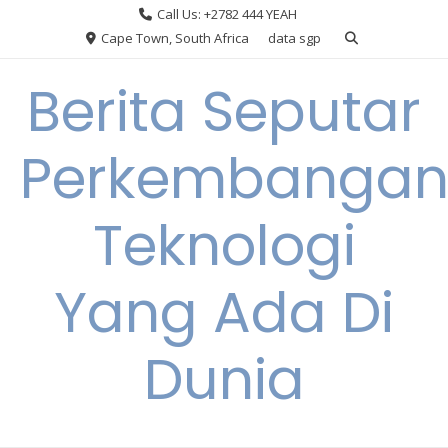
Skip
Call Us: +2782 444 YEAH
to
Cape Town, South Africa
data sgp
content
Berita Seputar
Perkembanga
Teknologi
Yang Ada Di
Dunia