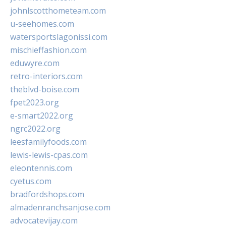
johnlscotthometeam.com
u-seehomes.com
watersportslagonissi.com
mischieffashion.com
eduwyre.com
retro-interiors.com
theblvd-boise.com
fpet2023.org
e-smart2022.org
ngrc2022.org
leesfamilyfoods.com
lewis-lewis-cpas.com
eleontennis.com
cyetus.com
bradfordshops.com
almadenranchsanjose.com
advocatevijay.com