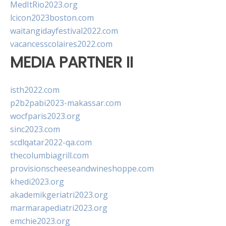
MedItRio2023.org
lcicon2023boston.com
waitangidayfestival2022.com
vacancesscolaires2022.com
MEDIA PARTNER II
isth2022.com
p2b2pabi2023-makassar.com
wocfparis2023.org
sinc2023.com
scdlqatar2022-qa.com
thecolumbiagrill.com
provisionscheeseandwineshoppe.com
khedi2023.org
akademikgeriatri2023.org
marmarapediatri2023.org
emchie2023.org