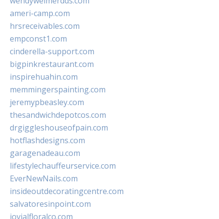
wendyweimerdds.com
ameri-camp.com
hrsreceivables.com
empconst1.com
cinderella-support.com
bigpinkrestaurant.com
inspirehuahin.com
memmingerspainting.com
jeremypbeasley.com
thesandwichdepotcos.com
drgiggleshouseofpain.com
hotflashdesigns.com
garagenadeau.com
lifestylechauffeurservice.com
EverNewNails.com
insideoutdecoratingcentre.com
salvatoresinpoint.com
jovialfloralco.com