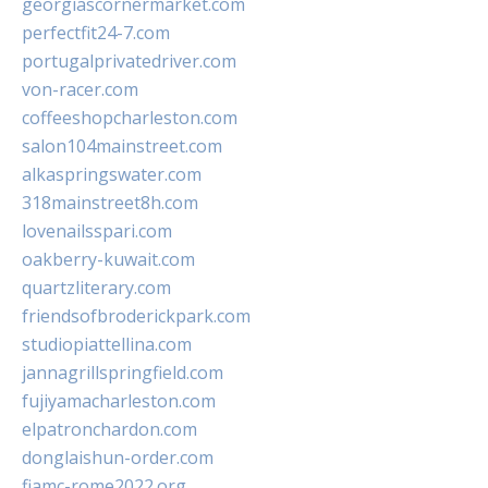
georgiascornermarket.com
perfectfit24-7.com
portugalprivatedriver.com
von-racer.com
coffeeshopcharleston.com
salon104mainstreet.com
alkaspringswater.com
318mainstreet8h.com
lovenailsspari.com
oakberry-kuwait.com
quartzliterary.com
friendsofbroderickpark.com
studiopiattellina.com
jannagrillspringfield.com
fujiyamacharleston.com
elpatronchardon.com
donglaishun-order.com
fiamc-rome2022.org