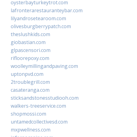
oysterbayturkeytrot.com
lafronterarestauranteybar.com
lilyandrosetearoom.com
olivesburgberrypatch.com
theslushkids.com
giobastian.com
glpascensori.com
rifloorepoxy.com
woolleymillingandpaving.com
uptonpvd.com
2troublegrill.com
casateranga.com
sticksandstonesstudiooh.com
walkers-treeservice.com
shopmossi.com
untamedcollectivesd.com
mxpwellness.com