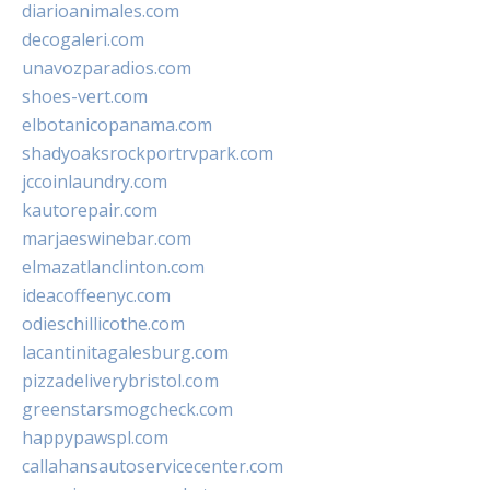
diarioanimales.com
decogaleri.com
unavozparadios.com
shoes-vert.com
elbotanicopanama.com
shadyoaksrockportrvpark.com
jccoinlaundry.com
kautorepair.com
marjaeswinebar.com
elmazatlanclinton.com
ideacoffeenyc.com
odieschillicothe.com
lacantinitagalesburg.com
pizzadeliverybristol.com
greenstarsmogcheck.com
happypawspl.com
callahansautoservicecenter.com