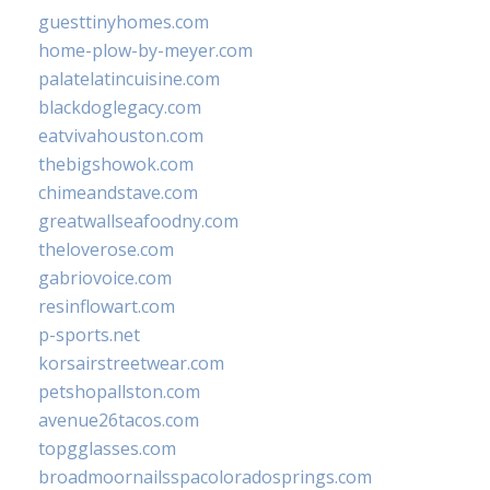
guesttinyhomes.com
home-plow-by-meyer.com
palatelatincuisine.com
blackdoglegacy.com
eatvivahouston.com
thebigshowok.com
chimeandstave.com
greatwallseafoodny.com
theloverose.com
gabriovoice.com
resinflowart.com
p-sports.net
korsairstreetwear.com
petshopallston.com
avenue26tacos.com
topgglasses.com
broadmoornailsspacoloradosprings.com