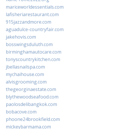
mariceworldessentials.com
lafisheriarestaurant.com
915jazzandmore.com
aguadulce-countryfair.com
jakehovis.com
bosswingsduluth.com
birminghamautocare.com
tonyscountrykitchen.com
jbellasnailspa.com
mychaihouse.com
alvisgrooming.com
thegeorginaestate.com
blythewoodseafood.com
paolosdelibangkok.com
bobacove.com
phoone24brookfield.com
mickeybarmama.com