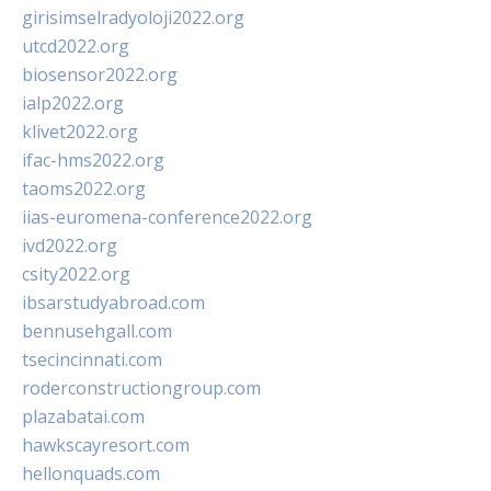
girisimselradyoloji2022.org
utcd2022.org
biosensor2022.org
ialp2022.org
klivet2022.org
ifac-hms2022.org
taoms2022.org
iias-euromena-conference2022.org
ivd2022.org
csity2022.org
ibsarstudyabroad.com
bennusehgall.com
tsecincinnati.com
roderconstructiongroup.com
plazabatai.com
hawkscayresort.com
hellonquads.com