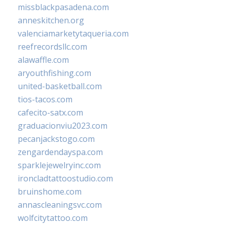
missblackpasadena.com
anneskitchen.org
valenciamarketytaqueria.com
reefrecordsllc.com
alawaffle.com
aryouthfishing.com
united-basketball.com
tios-tacos.com
cafecito-satx.com
graduacionviu2023.com
pecanjackstogo.com
zengardendayspa.com
sparklejewelryinc.com
ironcladtattoostudio.com
bruinshome.com
annascleaningsvc.com
wolfcitytattoo.com