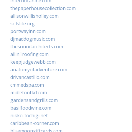
infernocanine.com
thepaperhousecollection.com
allisonwillisholley.com
solslite.org
portwayinn.com
djmaddogmusic.com
thesoundarchitects.com
allin1roofing.com
keepjudgewebb.com
anatomyofadventure.com
drivancastillo.com
cmmedspa.com
midletontkd.com
gardensandgrills.com
basilfoodwine.com
nikko-tochigi.net
caribbean-corner.com
bluemoongiftcards.com