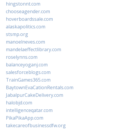
hingstonnt.com
chooseagender.com
hoverboardssale.com
alaskapolitics.com
stsmp.org
manoelneves.com
mandelaeffectlibrary.com
roselynns.com
balanceyoganj.com
salesforceblogs.com
TrainGames365.com
BaytownEvaCationRentals.com
JabalpurCakeDelivery.com
halobjd.com
intelligenceqatar.com
PikaPikaApp.com
takecareofbusinessdfw.org