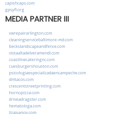
capishcaps.com
gpsyfl.org
MEDIA PARTNER III
vwrepairarlington.com
cleaningservicebaltimore-md.com
beckslandscapeandfence.com
vistaaltadelveramendi.com
coastlinecateringnc.com
cuesburgershouston.com
psicologiaespecializadaencampeche.com
dmtacos.com
crescentstreetprinting.com
hornopizza.com
driveadragster.com
hematologa.com
lizaivanov.com