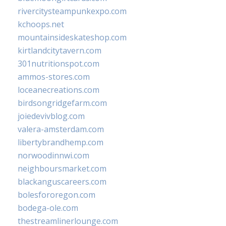
rivercitysteampunkexpo.com
kchoops.net
mountainsideskateshop.com
kirtlandcitytavern.com
301nutritionspot.com
ammos-stores.com
loceanecreations.com
birdsongridgefarm.com
joiedevivblog.com
valera-amsterdam.com
libertybrandhemp.com
norwoodinnwi.com
neighboursmarket.com
blackanguscareers.com
bolesfororegon.com
bodega-ole.com
thestreamlinerlounge.com