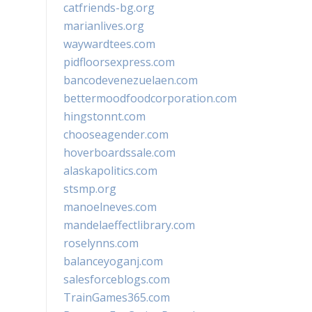
catfriends-bg.org
marianlives.org
waywardtees.com
pidfloorsexpress.com
bancodevenezuelaen.com
bettermoodfoodcorporation.com
hingstonnt.com
chooseagender.com
hoverboardssale.com
alaskapolitics.com
stsmp.org
manoelneves.com
mandelaeffectlibrary.com
roselynns.com
balanceyoganj.com
salesforceblogs.com
TrainGames365.com