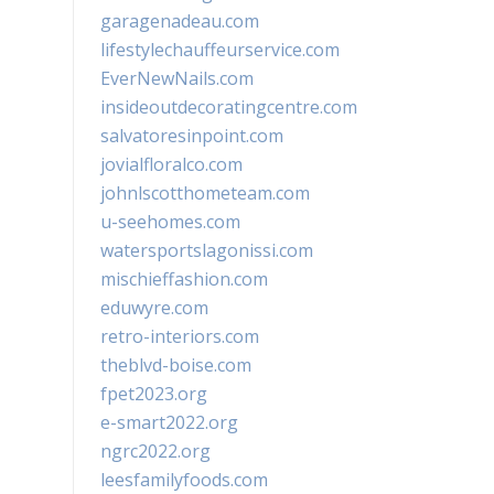
garagenadeau.com
lifestylechauffeurservice.com
EverNewNails.com
insideoutdecoratingcentre.com
salvatoresinpoint.com
jovialfloralco.com
johnlscotthometeam.com
u-seehomes.com
watersportslagonissi.com
mischieffashion.com
eduwyre.com
retro-interiors.com
theblvd-boise.com
fpet2023.org
e-smart2022.org
ngrc2022.org
leesfamilyfoods.com