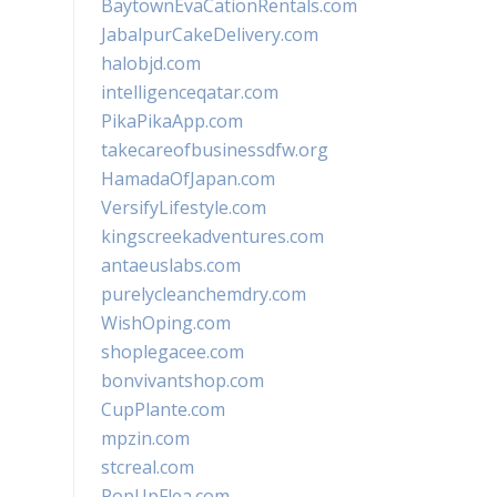
BaytownEvaCationRentals.com
JabalpurCakeDelivery.com
halobjd.com
intelligenceqatar.com
PikaPikaApp.com
takecareofbusinessdfw.org
HamadaOfJapan.com
VersifyLifestyle.com
kingscreekadventures.com
antaeuslabs.com
purelycleanchemdry.com
WishOping.com
shoplegacee.com
bonvivantshop.com
CupPlante.com
mpzin.com
stcreal.com
PopUpFlea.com