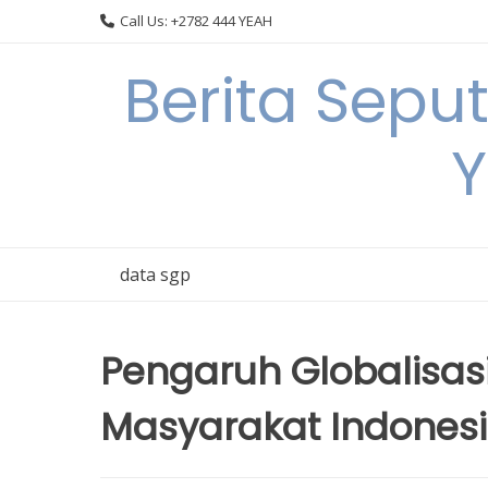
Skip
Call Us: +2782 444 YEAH
to
content
Berita Sepu
Y
data sgp
Pengaruh Globalisas
Masyarakat Indones