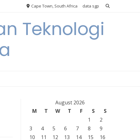
Cape Town, South Africa
data sgp
an Teknologi
ia
August 2026
M
T
W
T
F
S
S
1
2
3
4
5
6
7
8
9
10
11
12
13
14
15
16