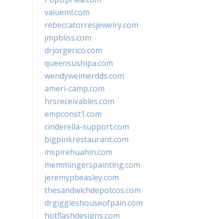
valueml.com
rebeccatorresjewelry.com
jmpbliss.com
drjorgerico.com
queensushipa.com
wendyweimerdds.com
ameri-camp.com
hrsreceivables.com
empconst1.com
cinderella-support.com
bigpinkrestaurant.com
inspirehuahin.com
memmingerspainting.com
jeremypbeasley.com
thesandwichdepotcos.com
drgiggleshouseofpain.com
hotflashdesigns.com