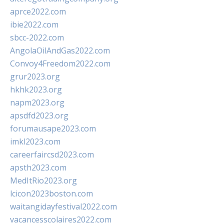
aprce2022.com
ibie2022.com
sbcc-2022.com
AngolaOilAndGas2022.com
Convoy4Freedom2022.com
grur2023.org
hkhk2023.org
napm2023.org
apsdfd2023.org
forumausape2023.com
imkl2023.com
careerfaircsd2023.com
apsth2023.com
MedItRio2023.org
lcicon2023boston.com
waitangidayfestival2022.com
vacancesscolaires2022.com