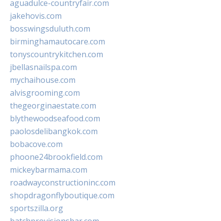
aguadulce-countryfair.com
jakehovis.com
bosswingsduluth.com
birminghamautocare.com
tonyscountrykitchen.com
jbellasnailspa.com
mychaihouse.com
alvisgrooming.com
thegeorginaestate.com
blythewoodseafood.com
paolosdelibangkok.com
bobacove.com
phoone24brookfield.com
mickeybarmama.com
roadwayconstructioninc.com
shopdragonflyboutique.com
sportszilla.org