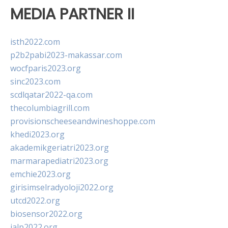
MEDIA PARTNER II
isth2022.com
p2b2pabi2023-makassar.com
wocfparis2023.org
sinc2023.com
scdlqatar2022-qa.com
thecolumbiagrill.com
provisionscheeseandwineshoppe.com
khedi2023.org
akademikgeriatri2023.org
marmarapediatri2023.org
emchie2023.org
girisimselradyoloji2022.org
utcd2022.org
biosensor2022.org
ialp2022.org