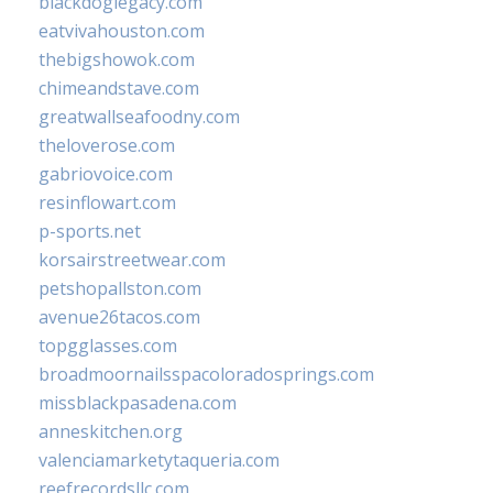
blackdoglegacy.com
eatvivahouston.com
thebigshowok.com
chimeandstave.com
greatwallseafoodny.com
theloverose.com
gabriovoice.com
resinflowart.com
p-sports.net
korsairstreetwear.com
petshopallston.com
avenue26tacos.com
topgglasses.com
broadmoornailsspacoloradosprings.com
missblackpasadena.com
anneskitchen.org
valenciamarketytaqueria.com
reefrecordsllc.com