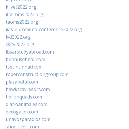
klivet2022.org
ifac-hms2022.org
taoms2022.org
iias-euromena-conference2022.org
ivd2022.org
csity2022.org
ibsarstudyabroad.com
bennusehgall.com
tsecincinnati.com
roderconstructiongroup.com
plazabatai.com
hawkscayresort.com
hellonquads.com
diarioanimales.com
decogaleri.com
unavozparadios.com
shoes-vert.com