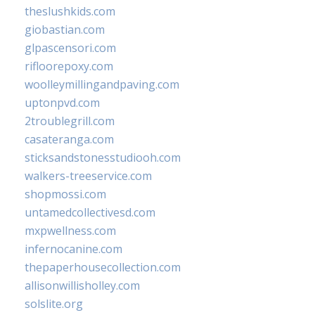
theslushkids.com
giobastian.com
glpascensori.com
rifloorepoxy.com
woolleymillingandpaving.com
uptonpvd.com
2troublegrill.com
casateranga.com
sticksandstonesstudiooh.com
walkers-treeservice.com
shopmossi.com
untamedcollectivesd.com
mxpwellness.com
infernocanine.com
thepaperhousecollection.com
allisonwillisholley.com
solslite.org