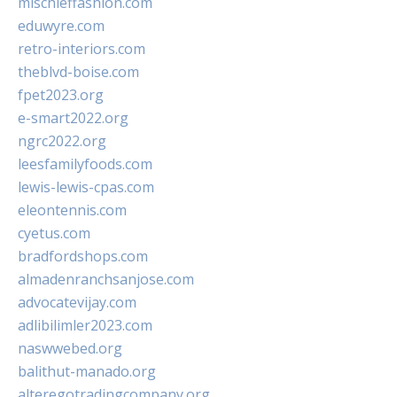
mischieffashion.com
eduwyre.com
retro-interiors.com
theblvd-boise.com
fpet2023.org
e-smart2022.org
ngrc2022.org
leesfamilyfoods.com
lewis-lewis-cpas.com
eleontennis.com
cyetus.com
bradfordshops.com
almadenranchsanjose.com
advocatevijay.com
adlibilimler2023.com
naswwebed.org
balithut-manado.org
alteregotradingcompany.org