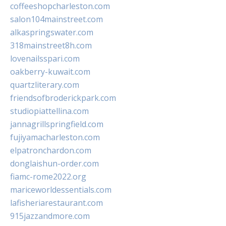
coffeeshopcharleston.com
salon104mainstreet.com
alkaspringswater.com
318mainstreet8h.com
lovenailsspari.com
oakberry-kuwait.com
quartzliterary.com
friendsofbroderickpark.com
studiopiattellina.com
jannagrillspringfield.com
fujiyamacharleston.com
elpatronchardon.com
donglaishun-order.com
fiamc-rome2022.org
mariceworldessentials.com
lafisheriarestaurant.com
915jazzandmore.com