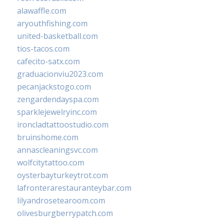
alawaffle.com
aryouthfishing.com
united-basketball.com
tios-tacos.com
cafecito-satx.com
graduacionviu2023.com
pecanjackstogo.com
zengardendayspa.com
sparklejewelryinc.com
ironcladtattoostudio.com
bruinshome.com
annascleaningsvc.com
wolfcitytattoo.com
oysterbayturkeytrot.com
lafronterarestauranteybar.com
lilyandrosetearoom.com
olivesburgberrypatch.com