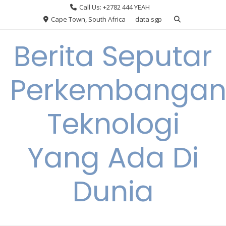
Skip
Call Us: +2782 444 YEAH
to
Cape Town, South Africa
data sgp
content
Berita Seputar
Perkembanga
Teknologi
Yang Ada Di
Dunia