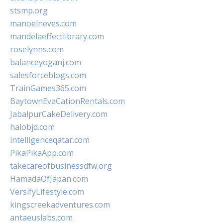
stsmp.org
manoelneves.com
mandelaeffectlibrary.com
roselynns.com
balanceyoganj.com
salesforceblogs.com
TrainGames365.com
BaytownEvaCationRentals.com
JabalpurCakeDelivery.com
halobjd.com
intelligenceqatar.com
PikaPikaApp.com
takecareofbusinessdfw.org
HamadaOfJapan.com
VersifyLifestyle.com
kingscreekadventures.com
antaeuslabs.com