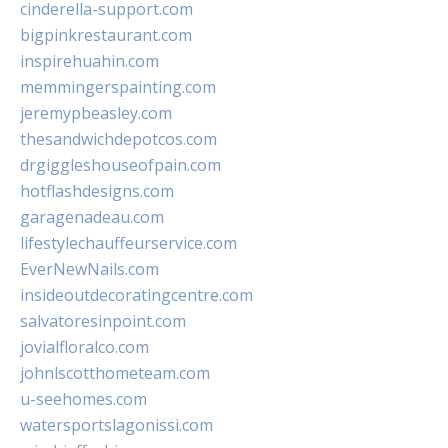
cinderella-support.com
bigpinkrestaurant.com
inspirehuahin.com
memmingerspainting.com
jeremypbeasley.com
thesandwichdepotcos.com
drgiggleshouseofpain.com
hotflashdesigns.com
garagenadeau.com
lifestylechauffeurservice.com
EverNewNails.com
insideoutdecoratingcentre.com
salvatoresinpoint.com
jovialfloralco.com
johnlscotthometeam.com
u-seehomes.com
watersportslagonissi.com