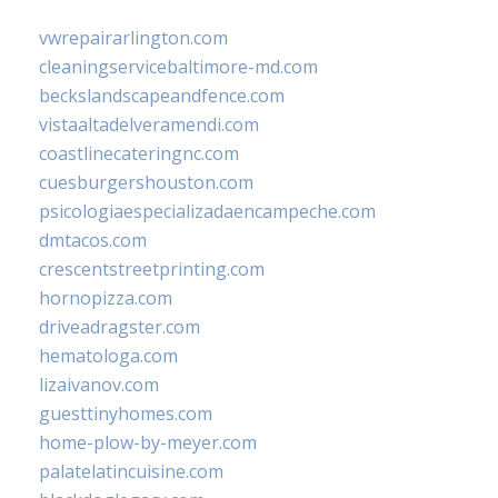
vwrepairarlington.com
cleaningservicebaltimore-md.com
beckslandscapeandfence.com
vistaaltadelveramendi.com
coastlinecateringnc.com
cuesburgershouston.com
psicologiaespecializadaencampeche.com
dmtacos.com
crescentstreetprinting.com
hornopizza.com
driveadragster.com
hematologa.com
lizaivanov.com
guesttinyhomes.com
home-plow-by-meyer.com
palatelatincuisine.com