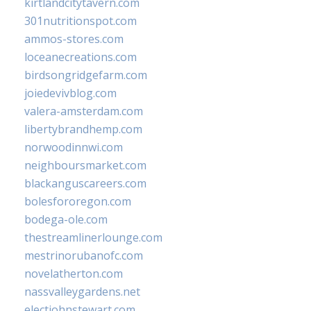
kirtlandcitytavern.com
301nutritionspot.com
ammos-stores.com
loceanecreations.com
birdsongridgefarm.com
joiedevivblog.com
valera-amsterdam.com
libertybrandhemp.com
norwoodinnwi.com
neighboursmarket.com
blackanguscareers.com
bolesfororegon.com
bodega-ole.com
thestreamlinerlounge.com
mestrinorubanofc.com
novelatherton.com
nassvalleygardens.net
electjohnstewart.com