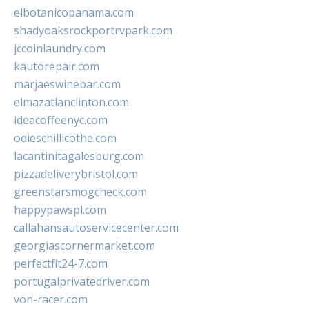
elbotanicopanama.com
shadyoaksrockportrvpark.com
jccoinlaundry.com
kautorepair.com
marjaeswinebar.com
elmazatlanclinton.com
ideacoffeenyc.com
odieschillicothe.com
lacantinitagalesburg.com
pizzadeliverybristol.com
greenstarsmogcheck.com
happypawspl.com
callahansautoservicecenter.com
georgiascornermarket.com
perfectfit24-7.com
portugalprivatedriver.com
von-racer.com