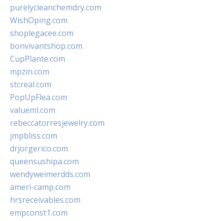
purelycleanchemdry.com
WishOping.com
shoplegacee.com
bonvivantshop.com
CupPlante.com
mpzin.com
stcreal.com
PopUpFlea.com
valueml.com
rebeccatorresjewelry.com
jmpbliss.com
drjorgerico.com
queensushipa.com
wendyweimerdds.com
ameri-camp.com
hrsreceivables.com
empconst1.com