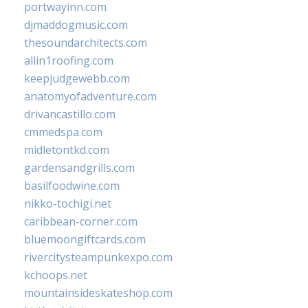
portwayinn.com
djmaddogmusic.com
thesoundarchitects.com
allin1roofing.com
keepjudgewebb.com
anatomyofadventure.com
drivancastillo.com
cmmedspa.com
midletontkd.com
gardensandgrills.com
basilfoodwine.com
nikko-tochigi.net
caribbean-corner.com
bluemoongiftcards.com
rivercitysteampunkexpo.com
kchoops.net
mountainsideskateshop.com