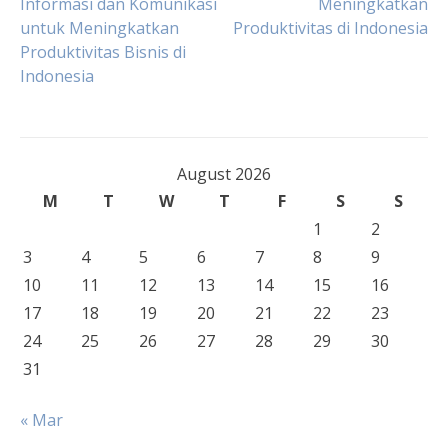
Informasi dan Komunikasi
Meningkatkan
untuk Meningkatkan
Produktivitas di Indonesia
navigation
Produktivitas Bisnis di
Indonesia
August 2026
M
T
W
T
F
S
S
1
2
3
4
5
6
7
8
9
10
11
12
13
14
15
16
17
18
19
20
21
22
23
24
25
26
27
28
29
30
31
« Mar