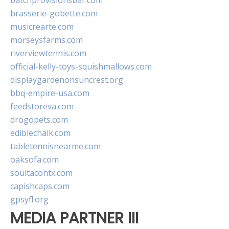
batchprovisionsbar.com
brasserie-gobette.com
musicrearte.com
morseysfarms.com
riverviewtennis.com
official-kelly-toys-squishmallows.com
displaygardenonsuncrest.org
bbq-empire-usa.com
feedstoreva.com
drogopets.com
ediblechalk.com
tabletennisnearme.com
oaksofa.com
soultacohtx.com
capishcaps.com
gpsyfl.org
MEDIA PARTNER III