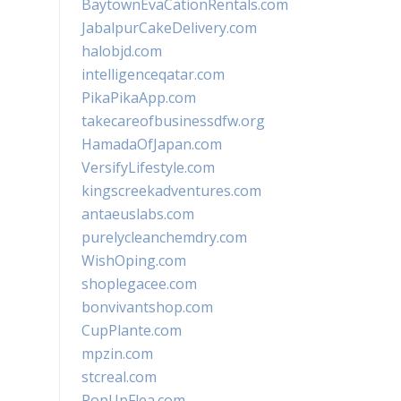
BaytownEvaCationRentals.com
JabalpurCakeDelivery.com
halobjd.com
intelligenceqatar.com
PikaPikaApp.com
takecareofbusinessdfw.org
HamadaOfJapan.com
VersifyLifestyle.com
kingscreekadventures.com
antaeuslabs.com
purelycleanchemdry.com
WishOping.com
shoplegacee.com
bonvivantshop.com
CupPlante.com
mpzin.com
stcreal.com
PopUpFlea.com