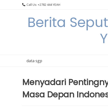
Skip
Call Us: +2782 444 YEAH
to
content
Berita Sepu
Y
data sgp
Menyadari Pentingny
Masa Depan Indones