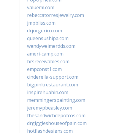
valueml.com
rebeccatorresjewelry.com
jmpbliss.com
drjorgerico.com
queensushipa.com
wendyweimerdds.com
ameri-camp.com
hrsreceivables.com
empconst1.com
cinderella-support.com
bigpinkrestaurant.com
inspirehuahin.com
memmingerspainting.com
jeremypbeasley.com
thesandwichdepotcos.com
drgiggleshouseofpain.com
hotflashdesigns.com