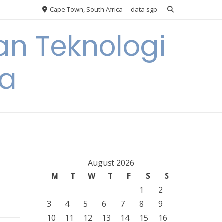
Cape Town, South Africa
data sgp
an Teknologi
ia
August 2026
M
T
W
T
F
S
S
1
2
3
4
5
6
7
8
9
10
11
12
13
14
15
16