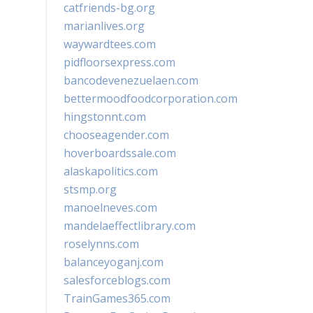
catfriends-bg.org
marianlives.org
waywardtees.com
pidfloorsexpress.com
bancodevenezuelaen.com
bettermoodfoodcorporation.com
hingstonnt.com
chooseagender.com
hoverboardssale.com
alaskapolitics.com
stsmp.org
manoelneves.com
mandelaeffectlibrary.com
roselynns.com
balanceyoganj.com
salesforceblogs.com
TrainGames365.com