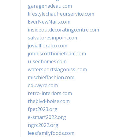
garagenadeau.com
lifestylechauffeurservice.com
EverNewNails.com
insideoutdecoratingcentre.com
salvatoresinpoint.com
jovialfloralco.com
johnlscotthometeam.com
u-seehomes.com
watersportslagonissi.com
mischieffashion.com
eduwyre.com
retro-interiors.com
theblvd-boise.com
fpet2023.org
e-smart2022.org
ngrc2022.org
leesfamilyfoods.com