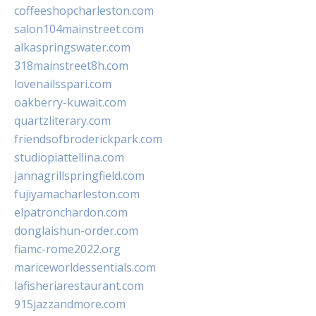
coffeeshopcharleston.com
salon104mainstreet.com
alkaspringswater.com
318mainstreet8h.com
lovenailsspari.com
oakberry-kuwait.com
quartzliterary.com
friendsofbroderickpark.com
studiopiattellina.com
jannagrillspringfield.com
fujiyamacharleston.com
elpatronchardon.com
donglaishun-order.com
fiamc-rome2022.org
mariceworldessentials.com
lafisheriarestaurant.com
915jazzandmore.com