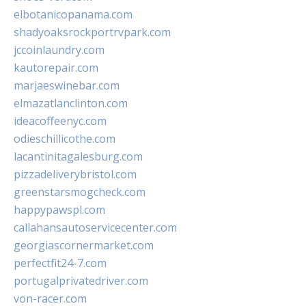
elbotanicopanama.com
shadyoaksrockportrvpark.com
jccoinlaundry.com
kautorepair.com
marjaeswinebar.com
elmazatlanclinton.com
ideacoffeenyc.com
odieschillicothe.com
lacantinitagalesburg.com
pizzadeliverybristol.com
greenstarsmogcheck.com
happypawspl.com
callahansautoservicecenter.com
georgiascornermarket.com
perfectfit24-7.com
portugalprivatedriver.com
von-racer.com