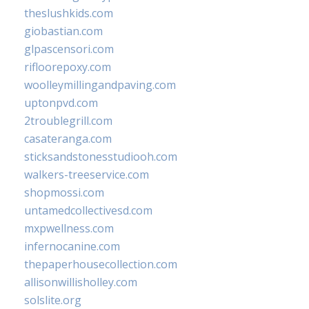
theslushkids.com
giobastian.com
glpascensori.com
rifloorepoxy.com
woolleymillingandpaving.com
uptonpvd.com
2troublegrill.com
casateranga.com
sticksandstonesstudiooh.com
walkers-treeservice.com
shopmossi.com
untamedcollectivesd.com
mxpwellness.com
infernocanine.com
thepaperhousecollection.com
allisonwillisholley.com
solslite.org