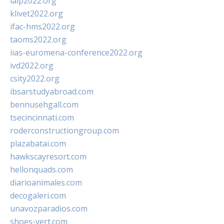
ialp2022.org
klivet2022.org
ifac-hms2022.org
taoms2022.org
iias-euromena-conference2022.org
ivd2022.org
csity2022.org
ibsarstudyabroad.com
bennusehgall.com
tsecincinnati.com
roderconstructiongroup.com
plazabatai.com
hawkscayresort.com
hellonquads.com
diarioanimales.com
decogaleri.com
unavozparadios.com
shoes-vert.com