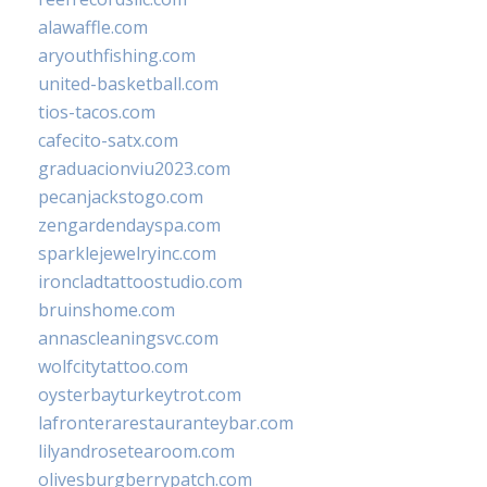
alawaffle.com
aryouthfishing.com
united-basketball.com
tios-tacos.com
cafecito-satx.com
graduacionviu2023.com
pecanjackstogo.com
zengardendayspa.com
sparklejewelryinc.com
ironcladtattoostudio.com
bruinshome.com
annascleaningsvc.com
wolfcitytattoo.com
oysterbayturkeytrot.com
lafronterarestauranteybar.com
lilyandrosetearoom.com
olivesburgberrypatch.com