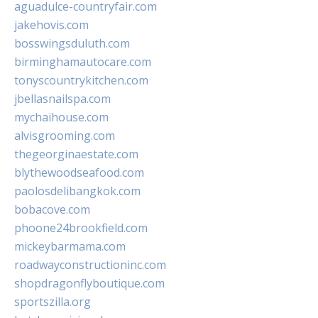
aguadulce-countryfair.com
jakehovis.com
bosswingsduluth.com
birminghamautocare.com
tonyscountrykitchen.com
jbellasnailspa.com
mychaihouse.com
alvisgrooming.com
thegeorginaestate.com
blythewoodseafood.com
paolosdelibangkok.com
bobacove.com
phoone24brookfield.com
mickeybarmama.com
roadwayconstructioninc.com
shopdragonflyboutique.com
sportszilla.org