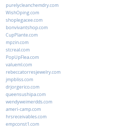
purelycleanchemdry.com
WishOping.com
shoplegacee.com
bonvivantshop.com
CupPlante.com
mpzin.com
stcreal.com
PopUpFlea.com
valueml.com
rebeccatorresjewelry.com
jmpbliss.com
drjorgerico.com
queensushipa.com
wendyweimerdds.com
ameri-camp.com
hrsreceivables.com
empconst1.com