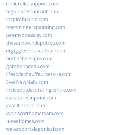
cinderella-support.com
bigpinkrestaurant.com
inspirehuahin.com
memmingerspainting.com
jeremypbeasley.com
thesandwichdepotcos.com
drgiggleshouseofpain.com
hotflashdesigns.com
garagenadeau.com
lifestylechauffeurservice.com
EverNewNails.com
insideoutdecoratingcentre.com
salvatoresinpoint.com
jovialfloralco.com
johnlscotthometeam.com
u-seehomes.com
watersportslagonissi.com