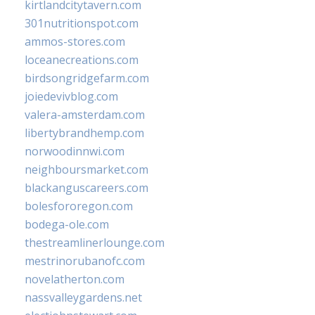
kirtlandcitytavern.com
301nutritionspot.com
ammos-stores.com
loceanecreations.com
birdsongridgefarm.com
joiedevivblog.com
valera-amsterdam.com
libertybrandhemp.com
norwoodinnwi.com
neighboursmarket.com
blackanguscareers.com
bolesfororegon.com
bodega-ole.com
thestreamlinerlounge.com
mestrinorubanofc.com
novelatherton.com
nassvalleygardens.net