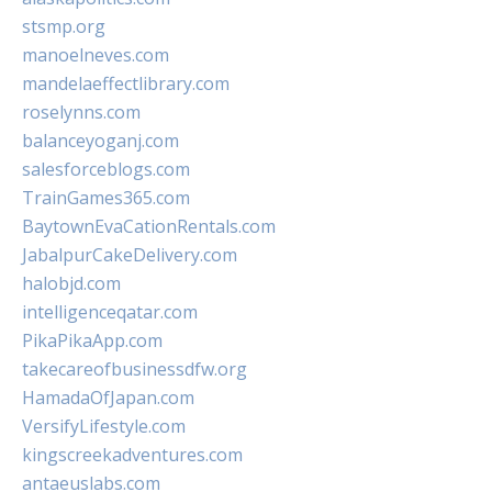
stsmp.org
manoelneves.com
mandelaeffectlibrary.com
roselynns.com
balanceyoganj.com
salesforceblogs.com
TrainGames365.com
BaytownEvaCationRentals.com
JabalpurCakeDelivery.com
halobjd.com
intelligenceqatar.com
PikaPikaApp.com
takecareofbusinessdfw.org
HamadaOfJapan.com
VersifyLifestyle.com
kingscreekadventures.com
antaeuslabs.com