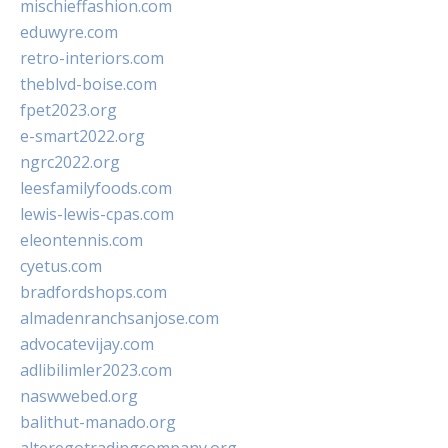
mischieffashion.com
eduwyre.com
retro-interiors.com
theblvd-boise.com
fpet2023.org
e-smart2022.org
ngrc2022.org
leesfamilyfoods.com
lewis-lewis-cpas.com
eleontennis.com
cyetus.com
bradfordshops.com
almadenranchsanjose.com
advocatevijay.com
adlibilimler2023.com
naswwebed.org
balithut-manado.org