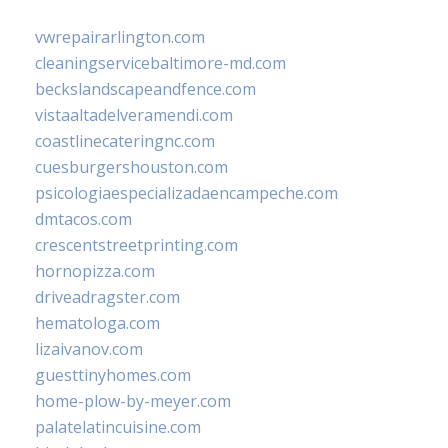
vwrepairarlington.com
cleaningservicebaltimore-md.com
beckslandscapeandfence.com
vistaaltadelveramendi.com
coastlinecateringnc.com
cuesburgershouston.com
psicologiaespecializadaencampeche.com
dmtacos.com
crescentstreetprinting.com
hornopizza.com
driveadragster.com
hematologa.com
lizaivanov.com
guesttinyhomes.com
home-plow-by-meyer.com
palatelatincuisine.com