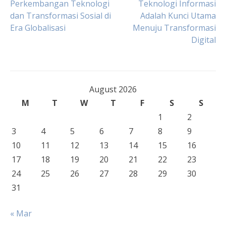
Post
Perkembangan Teknologi
Teknologi Informasi
dan Transformasi Sosial di
Adalah Kunci Utama
Era Globalisasi
Menuju Transformasi
navigation
Digital
August 2026
M
T
W
T
F
S
S
1
2
3
4
5
6
7
8
9
10
11
12
13
14
15
16
17
18
19
20
21
22
23
24
25
26
27
28
29
30
31
« Mar