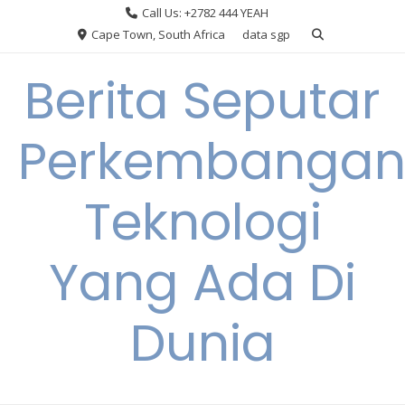
Skip
Call Us: +2782 444 YEAH
to
Cape Town, South Africa
data sgp
content
Berita Seputar
Perkembanga
Teknologi
Yang Ada Di
Dunia