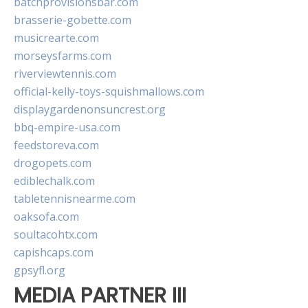
batchprovisionsbar.com
brasserie-gobette.com
musicrearte.com
morseysfarms.com
riverviewtennis.com
official-kelly-toys-squishmallows.com
displaygardenonsuncrest.org
bbq-empire-usa.com
feedstoreva.com
drogopets.com
ediblechalk.com
tabletennisnearme.com
oaksofa.com
soultacohtx.com
capishcaps.com
gpsyfl.org
MEDIA PARTNER III