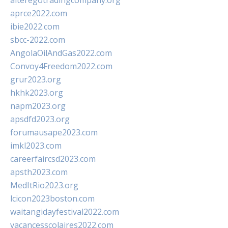
alteregotradingcompany.org
aprce2022.com
ibie2022.com
sbcc-2022.com
AngolaOilAndGas2022.com
Convoy4Freedom2022.com
grur2023.org
hkhk2023.org
napm2023.org
apsdfd2023.org
forumausape2023.com
imkl2023.com
careerfaircsd2023.com
apsth2023.com
MedItRio2023.org
lcicon2023boston.com
waitangidayfestival2022.com
vacancesscolaires2022.com