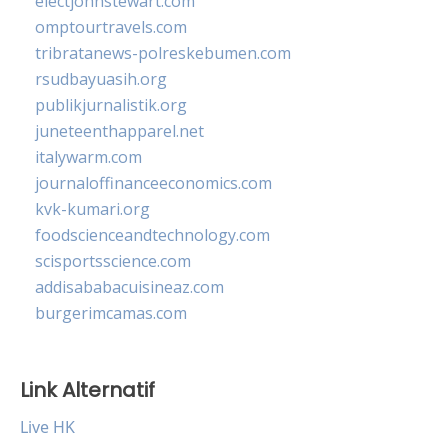
electjohnstewart.com
omptourtravels.com
tribratanews-polreskebumen.com
rsudbayuasih.org
publikjurnalistik.org
juneteenthapparel.net
italywarm.com
journaloffinanceeconomics.com
kvk-kumari.org
foodscienceandtechnology.com
scisportsscience.com
addisababacuisineaz.com
burgerimcamas.com
Link Alternatif
Live HK