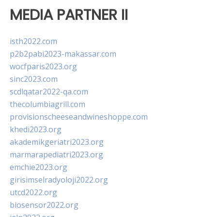
MEDIA PARTNER II
isth2022.com
p2b2pabi2023-makassar.com
wocfparis2023.org
sinc2023.com
scdlqatar2022-qa.com
thecolumbiagrill.com
provisionscheeseandwineshoppe.com
khedi2023.org
akademikgeriatri2023.org
marmarapediatri2023.org
emchie2023.org
girisimselradyoloji2022.org
utcd2022.org
biosensor2022.org