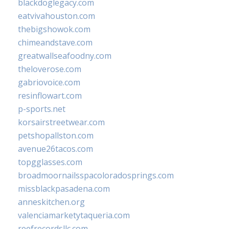
blackdoglegacy.com
eatvivahouston.com
thebigshowok.com
chimeandstave.com
greatwallseafoodny.com
theloverose.com
gabriovoice.com
resinflowart.com
p-sports.net
korsairstreetwear.com
petshopallston.com
avenue26tacos.com
topgglasses.com
broadmoornailsspacoloradosprings.com
missblackpasadena.com
anneskitchen.org
valenciamarketytaqueria.com
reefrecordsllc.com