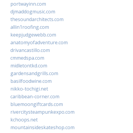
portwayinn.com
djmaddogmusic.com
thesoundarchitects.com
allin1roofing.com
keepjudgewebb.com
anatomyofadventure.com
drivancastillo.com
cmmedspa.com
midletontkd.com
gardensandgrills.com
basilfoodwine.com
nikko-tochigi.net
caribbean-corner.com
bluemoongiftcards.com
rivercitysteampunkexpo.com
kchoops.net
mountainsideskateshop.com