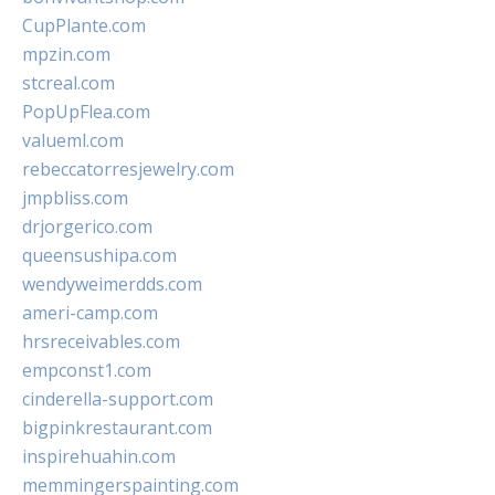
CupPlante.com
mpzin.com
stcreal.com
PopUpFlea.com
valueml.com
rebeccatorresjewelry.com
jmpbliss.com
drjorgerico.com
queensushipa.com
wendyweimerdds.com
ameri-camp.com
hrsreceivables.com
empconst1.com
cinderella-support.com
bigpinkrestaurant.com
inspirehuahin.com
memmingerspainting.com