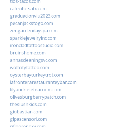
tios-tacos.com
cafecito-satx.com
graduacionviu2023.com
pecanjackstogo.com
zengardendayspa.com
sparklejewelryinc.com
ironcladtattoostudio.com
bruinshome.com
annascleaningsvc.com
wolfcitytattoo.com
oysterbayturkeytrot.com
lafronterarestauranteybar.com
lilyandrosetearoom.com
olivesburgberrypatch.com
theslushkids.com
giobastian.com
glpascensori.com
rifloorepoxy.com