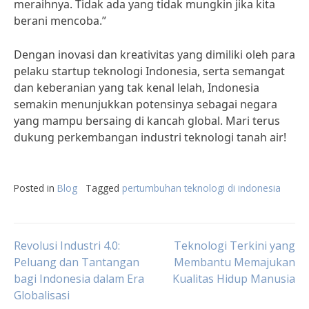
meraihnya. Tidak ada yang tidak mungkin jika kita
berani mencoba.”
Dengan inovasi dan kreativitas yang dimiliki oleh para
pelaku startup teknologi Indonesia, serta semangat
dan keberanian yang tak kenal lelah, Indonesia
semakin menunjukkan potensinya sebagai negara
yang mampu bersaing di kancah global. Mari terus
dukung perkembangan industri teknologi tanah air!
Posted in
Blog
Tagged
pertumbuhan teknologi di indonesia
Post
Revolusi Industri 4.0:
Teknologi Terkini yang
Peluang dan Tantangan
Membantu Memajukan
bagi Indonesia dalam Era
Kualitas Hidup Manusia
navigation
Globalisasi