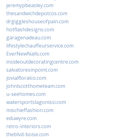
jeremypbeasley.com
thesandwichdepotcos.com
drgiggleshouseofpain.com
hotflashdesigns.com
garagenadeau.com
lifestylechauffeurservice.com
EverNewNails.com
insideoutdecoratingcentre.com
salvatoresinpoint.com
jovialfloralco.com
johnlscotthometeam.com
u-seehomes.com
watersportslagonissi.com
mischieffashion.com
eduwyre.com
retro-interiors.com
theblvd-boise.com