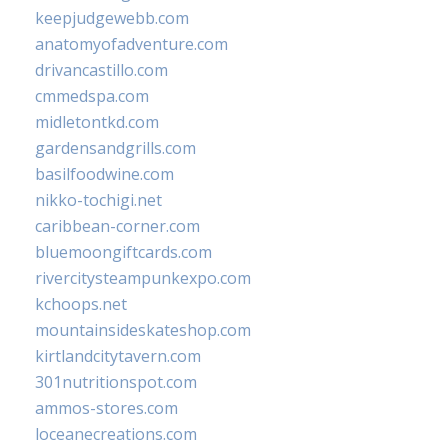
keepjudgewebb.com
anatomyofadventure.com
drivancastillo.com
cmmedspa.com
midletontkd.com
gardensandgrills.com
basilfoodwine.com
nikko-tochigi.net
caribbean-corner.com
bluemoongiftcards.com
rivercitysteampunkexpo.com
kchoops.net
mountainsideskateshop.com
kirtlandcitytavern.com
301nutritionspot.com
ammos-stores.com
loceanecreations.com