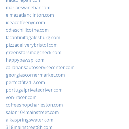
kautorepair.com
marjaeswinebar.com
elmazatlanclinton.com
ideacoffeenyc.com
odieschillicothe.com
lacantinitagalesburg.com
pizzadeliverybristol.com
greenstarsmogcheck.com
happypawspl.com
callahansautoservicecenter.com
georgiascornermarket.com
perfectfit24-7.com
portugalprivatedriver.com
von-racer.com
coffeeshopcharleston.com
salon104mainstreet.com
alkaspringswater.com
318mainstreet8h.com