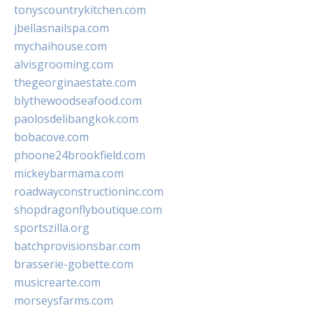
tonyscountrykitchen.com
jbellasnailspa.com
mychaihouse.com
alvisgrooming.com
thegeorginaestate.com
blythewoodseafood.com
paolosdelibangkok.com
bobacove.com
phoone24brookfield.com
mickeybarmama.com
roadwayconstructioninc.com
shopdragonflyboutique.com
sportszilla.org
batchprovisionsbar.com
brasserie-gobette.com
musicrearte.com
morseysfarms.com