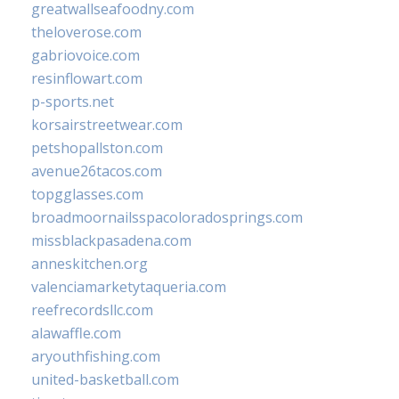
greatwallseafoodny.com
theloverose.com
gabriovoice.com
resinflowart.com
p-sports.net
korsairstreetwear.com
petshopallston.com
avenue26tacos.com
topgglasses.com
broadmoornailsspacoloradosprings.com
missblackpasadena.com
anneskitchen.org
valenciamarketytaqueria.com
reefrecordsllc.com
alawaffle.com
aryouthfishing.com
united-basketball.com