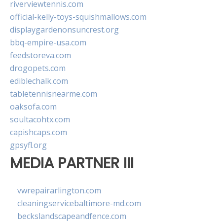
riverviewtennis.com
official-kelly-toys-squishmallows.com
displaygardenonsuncrest.org
bbq-empire-usa.com
feedstoreva.com
drogopets.com
ediblechalk.com
tabletennisnearme.com
oaksofa.com
soultacohtx.com
capishcaps.com
gpsyfl.org
MEDIA PARTNER III
vwrepairarlington.com
cleaningservicebaltimore-md.com
beckslandscapeandfence.com