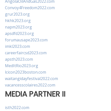
AngolaOilAndGas2022.com
Convoy4Freedom2022.com
grur2023.org
hkhk2023.org
napm2023.org
apsdfd2023.org
forumausape2023.com
imkl2023.com
careerfaircsd2023.com
apsth2023.com
MedItRio2023.org
lcicon2023boston.com
waitangidayfestival2022.com
vacancesscolaires2022.com
MEDIA PARTNER II
isth2022.com