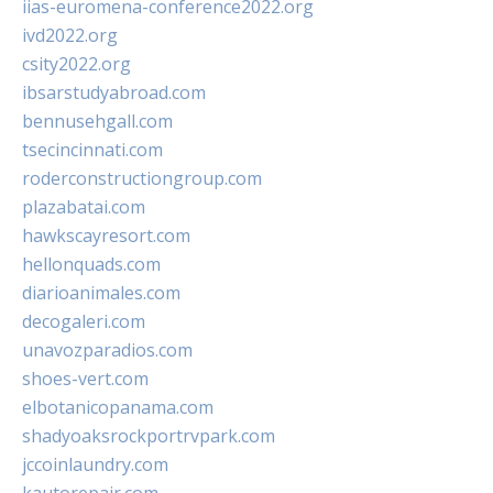
iias-euromena-conference2022.org
ivd2022.org
csity2022.org
ibsarstudyabroad.com
bennusehgall.com
tsecincinnati.com
roderconstructiongroup.com
plazabatai.com
hawkscayresort.com
hellonquads.com
diarioanimales.com
decogaleri.com
unavozparadios.com
shoes-vert.com
elbotanicopanama.com
shadyoaksrockportrvpark.com
jccoinlaundry.com