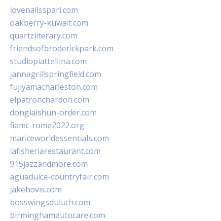
lovenailsspari.com
oakberry-kuwait.com
quartzliterary.com
friendsofbroderickpark.com
studiopiattellina.com
jannagrillspringfield.com
fujiyamacharleston.com
elpatronchardon.com
donglaishun-order.com
fiamc-rome2022.org
mariceworldessentials.com
lafisheriarestaurant.com
915jazzandmore.com
aguadulce-countryfair.com
jakehovis.com
bosswingsduluth.com
birminghamautocare.com