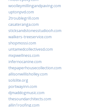
woolleymillingandpaving.com
uptonpvd.com
2troublegrill.com
casateranga.com
sticksandstonesstudiooh.com
walkers-treeservice.com
shopmossi.com
untamedcollectivesd.com
mxpwellness.com
infernocanine.com
thepaperhousecollection.com
allisonwillisholley.com
solslite.org
portwayinn.com
djmaddogmusic.com
thesoundarchitects.com
allin1roofing.com