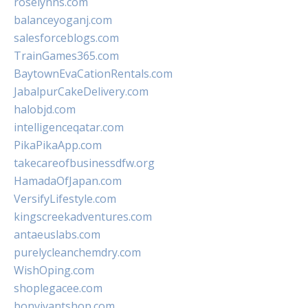
roselynns.com
balanceyoganj.com
salesforceblogs.com
TrainGames365.com
BaytownEvaCationRentals.com
JabalpurCakeDelivery.com
halobjd.com
intelligenceqatar.com
PikaPikaApp.com
takecareofbusinessdfw.org
HamadaOfJapan.com
VersifyLifestyle.com
kingscreekadventures.com
antaeuslabs.com
purelycleanchemdry.com
WishOping.com
shoplegacee.com
bonvivantshop.com