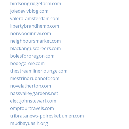
birdsongridgefarm.com
joiedevivblog.com
valera-amsterdam.com
libertybrandhemp.com
norwoodinnwi.com
neighboursmarket.com
blackanguscareers.com
bolesfororegon.com
bodega-ole.com
thestreamlinerlounge.com
mestrinorubanofc.com
novelatherton.com
nassvalleygardens.net
electjohnstewart.com
omptourtravels.com
tribratanews-polreskebumen.com
rsudbayuasih.org