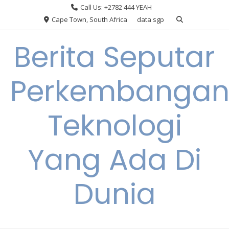
Skip
Call Us: +2782 444 YEAH
to
Cape Town, South Africa
data sgp
content
Berita Seputar
Perkembanga
Teknologi
Yang Ada Di
Dunia