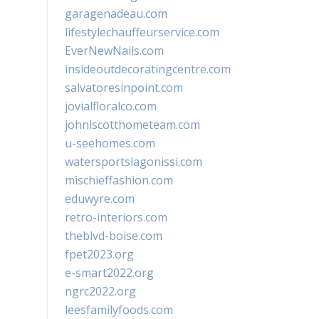
garagenadeau.com
lifestylechauffeurservice.com
EverNewNails.com
insideoutdecoratingcentre.com
salvatoresinpoint.com
jovialfloralco.com
johnlscotthometeam.com
u-seehomes.com
watersportslagonissi.com
mischieffashion.com
eduwyre.com
retro-interiors.com
theblvd-boise.com
fpet2023.org
e-smart2022.org
ngrc2022.org
leesfamilyfoods.com