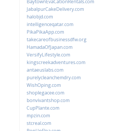
BaytownEvaCationRentals.com
JabalpurCakeDelivery.com
halobjd.com
intelligenceqatar.com
PikaPikaApp.com
takecareofbusinessdfw.org
HamadaOfJapan.com
VersifyLifestyle.com
kingscreekadventures.com
antaeuslabs.com
purelycleanchemdry.com
WishOping.com
shoplegacee.com
bonvivantshop.com
CupPlante.com
mpzin.com
stcreal.com
PopUpFlea.com