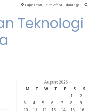
Cape Town, South Africa
data sgp
an Teknologi
ia
August 2026
M
T
W
T
F
S
S
1
2
3
4
5
6
7
8
9
10
11
12
13
14
15
16