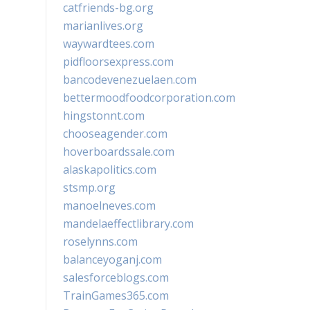
catfriends-bg.org
marianlives.org
waywardtees.com
pidfloorsexpress.com
bancodevenezuelaen.com
bettermoodfoodcorporation.com
hingstonnt.com
chooseagender.com
hoverboardssale.com
alaskapolitics.com
stsmp.org
manoelneves.com
mandelaeffectlibrary.com
roselynns.com
balanceyoganj.com
salesforceblogs.com
TrainGames365.com