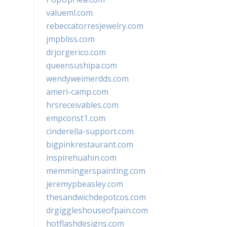
valueml.com
rebeccatorresjewelry.com
jmpbliss.com
drjorgerico.com
queensushipa.com
wendyweimerdds.com
ameri-camp.com
hrsreceivables.com
empconst1.com
cinderella-support.com
bigpinkrestaurant.com
inspirehuahin.com
memmingerspainting.com
jeremypbeasley.com
thesandwichdepotcos.com
drgiggleshouseofpain.com
hotflashdesigns.com