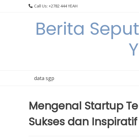
Skip
Call Us: +2782 444 YEAH
to
content
Berita Sepu
Y
data sgp
Mengenal Startup Tek
Sukses dan Inspiratif