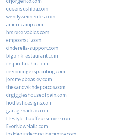
drjorgerico.com
queensushipa.com
wendyweimerdds.com
ameri-camp.com
hrsreceivables.com
empconst1.com
cinderella-support.com
bigpinkrestaurant.com
inspirehuahin.com
memmingerspainting.com
jeremypbeasley.com
thesandwichdepotcos.com
drgiggleshouseofpain.com
hotflashdesigns.com
garagenadeau.com
lifestylechauffeurservice.com
EverNewNails.com
insideoutdecoratingcentre.com