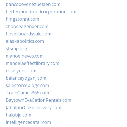
bancodevenezuelaen.com
bettermoodfoodcorporation.com
hingstonnt.com
chooseagender.com
hoverboardssale.com
alaskapolitics.com
stsmp.org
manoelneves.com
mandelaeffectlibrary.com
roselynns.com
balanceyoganj.com
salesforceblogs.com
TrainGames365.com
BaytownEvaCationRentals.com
JabalpurCakeDelivery.com
halobjd.com
intelligenceqatar.com