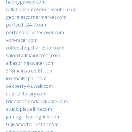
happypawspl.com
callahansautoservicecenter.com
georgiascornermarket.com
perfectfit24-7.com
portugalprivatedriver.com
von-racer.com
coffeeshopcharleston.com
salon104mainstreet.com
alkaspringswater.com
318mainstreet8h.com
lovenailsspari.com
oakberry-kuwait.com
quartzliterary.com
friendsofbroderickpark.com
studiopiattellina.com
jannagrillspringfield.com
fujiyamacharleston.com