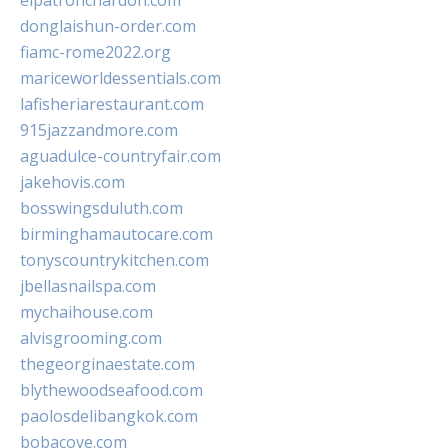
elpatronchardon.com
donglaishun-order.com
fiamc-rome2022.org
mariceworldessentials.com
lafisheriarestaurant.com
915jazzandmore.com
aguadulce-countryfair.com
jakehovis.com
bosswingsduluth.com
birminghamautocare.com
tonyscountrykitchen.com
jbellasnailspa.com
mychaihouse.com
alvisgrooming.com
thegeorginaestate.com
blythewoodseafood.com
paolosdelibangkok.com
bobacove.com