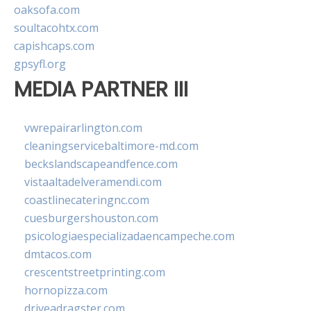
oaksofa.com
soultacohtx.com
capishcaps.com
gpsyfl.org
MEDIA PARTNER III
vwrepairarlington.com
cleaningservicebaltimore-md.com
beckslandscapeandfence.com
vistaaltadelveramendi.com
coastlinecateringnc.com
cuesburgershouston.com
psicologiaespecializadaencampeche.com
dmtacos.com
crescentstreetprinting.com
hornopizza.com
driveadragster.com