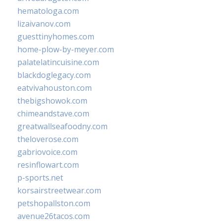
hematologa.com
lizaivanov.com
guesttinyhomes.com
home-plow-by-meyer.com
palatelatincuisine.com
blackdoglegacy.com
eatvivahouston.com
thebigshowok.com
chimeandstave.com
greatwallseafoodny.com
theloverose.com
gabriovoice.com
resinflowart.com
p-sports.net
korsairstreetwear.com
petshopallston.com
avenue26tacos.com