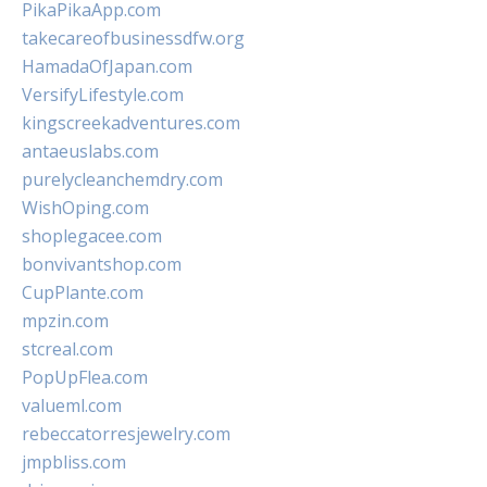
PikaPikaApp.com
takecareofbusinessdfw.org
HamadaOfJapan.com
VersifyLifestyle.com
kingscreekadventures.com
antaeuslabs.com
purelycleanchemdry.com
WishOping.com
shoplegacee.com
bonvivantshop.com
CupPlante.com
mpzin.com
stcreal.com
PopUpFlea.com
valueml.com
rebeccatorresjewelry.com
jmpbliss.com