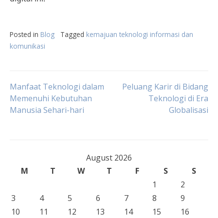
Posted in
Blog
Tagged
kemajuan teknologi informasi dan
komunikasi
Post
Manfaat Teknologi dalam
Peluang Karir di Bidang
Memenuhi Kebutuhan
Teknologi di Era
Manusia Sehari-hari
Globalisasi
navigation
August 2026
M
T
W
T
F
S
S
1
2
3
4
5
6
7
8
9
10
11
12
13
14
15
16