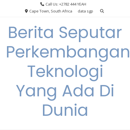
Skip
Call Us: +2782 444 YEAH
to
Cape Town, South Africa
data sgp
content
Berita Seputar
Perkembanga
Teknologi
Yang Ada Di
Dunia