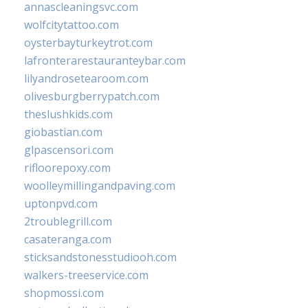
annascleaningsvc.com
wolfcitytattoo.com
oysterbayturkeytrot.com
lafronterarestauranteybar.com
lilyandrosetearoom.com
olivesburgberrypatch.com
theslushkids.com
giobastian.com
glpascensori.com
rifloorepoxy.com
woolleymillingandpaving.com
uptonpvd.com
2troublegrill.com
casateranga.com
sticksandstonesstudiooh.com
walkers-treeservice.com
shopmossi.com