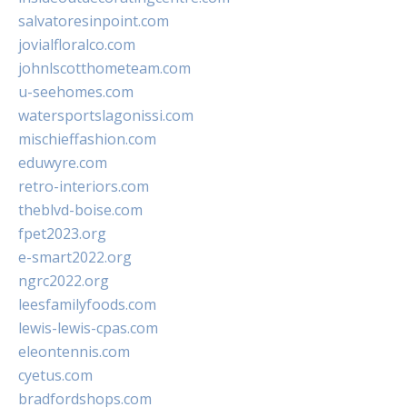
salvatoresinpoint.com
jovialfloralco.com
johnlscotthometeam.com
u-seehomes.com
watersportslagonissi.com
mischieffashion.com
eduwyre.com
retro-interiors.com
theblvd-boise.com
fpet2023.org
e-smart2022.org
ngrc2022.org
leesfamilyfoods.com
lewis-lewis-cpas.com
eleontennis.com
cyetus.com
bradfordshops.com