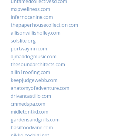
untamedcollectivesd.com
mxpwellness.com
infernocanine.com
thepaperhousecollection.com
allisonwillisholley.com
solslite.org
portwayinn.com
djmaddogmusic.com
thesoundarchitects.com
allin1roofing.com
keepjudgewebb.com
anatomyofadventure.com
drivancastillo.com
cmmedspa.com
midletontkd.com
gardensandgrills.com
basilfoodwine.com
nikko-tochigi.net