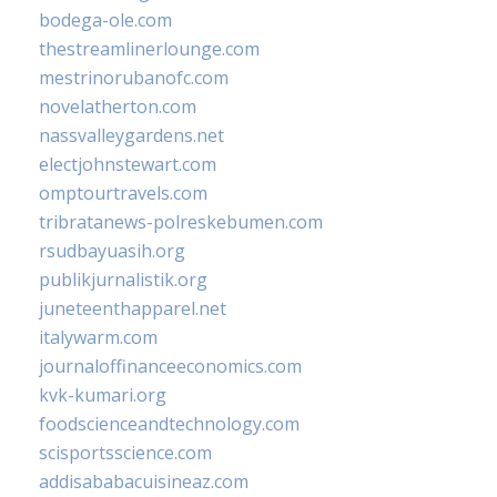
bodega-ole.com
thestreamlinerlounge.com
mestrinorubanofc.com
novelatherton.com
nassvalleygardens.net
electjohnstewart.com
omptourtravels.com
tribratanews-polreskebumen.com
rsudbayuasih.org
publikjurnalistik.org
juneteenthapparel.net
italywarm.com
journaloffinanceeconomics.com
kvk-kumari.org
foodscienceandtechnology.com
scisportsscience.com
addisababacuisineaz.com