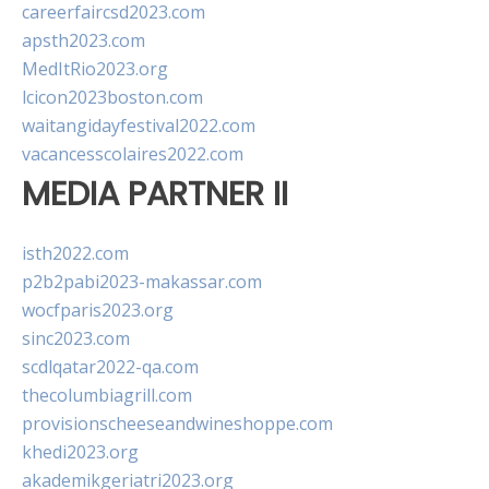
careerfaircsd2023.com
apsth2023.com
MedItRio2023.org
lcicon2023boston.com
waitangidayfestival2022.com
vacancesscolaires2022.com
MEDIA PARTNER II
isth2022.com
p2b2pabi2023-makassar.com
wocfparis2023.org
sinc2023.com
scdlqatar2022-qa.com
thecolumbiagrill.com
provisionscheeseandwineshoppe.com
khedi2023.org
akademikgeriatri2023.org