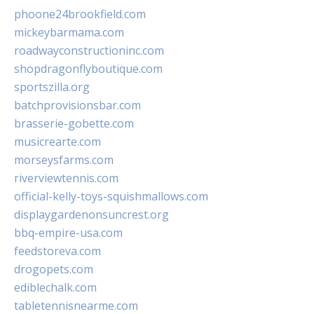
phoone24brookfield.com
mickeybarmama.com
roadwayconstructioninc.com
shopdragonflyboutique.com
sportszilla.org
batchprovisionsbar.com
brasserie-gobette.com
musicrearte.com
morseysfarms.com
riverviewtennis.com
official-kelly-toys-squishmallows.com
displaygardenonsuncrest.org
bbq-empire-usa.com
feedstoreva.com
drogopets.com
ediblechalk.com
tabletennisnearme.com