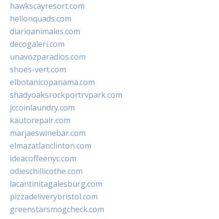
hawkscayresort.com
hellonquads.com
diarioanimales.com
decogaleri.com
unavozparadios.com
shoes-vert.com
elbotanicopanama.com
shadyoaksrockportrvpark.com
jccoinlaundry.com
kautorepair.com
marjaeswinebar.com
elmazatlanclinton.com
ideacoffeenyc.com
odieschillicothe.com
lacantinitagalesburg.com
pizzadeliverybristol.com
greenstarsmogcheck.com