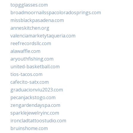
topgglasses.com
broadmoornailsspacoloradosprings.com
missblackpasadena.com
anneskitchen.org
valenciamarketytaqueria.com
reefrecordsllc.com
alawaffle.com
aryouthfishing.com
united-basketball.com
tios-tacos.com
cafecito-satx.com
graduacionviu2023.com
pecanjackstogo.com
zengardendayspa.com
sparklejewelryinc.com
ironcladtattoostudio.com
bruinshome.com