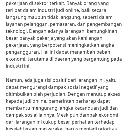
pekerjaan di sektor terkait. Banyak orang yang
terlibat dalam industri judi online, baik secara
langsung maupun tidak langsung, seperti dalam
layanan pelanggan, pemasaran, dan pengembangan
teknologi. Dengan adanya larangan, kemungkinan
besar banyak pekerja yang akan kehilangan
pekerjaan, yang berpotensi meningkatkan angka
pengangguran. Hal ini dapat menambah beban
ekonomi, terutama di daerah yang bergantung pada
industri ini.
Namun, ada juga sisi positif dari larangan ini, yaitu
dapat mengurangi dampak sosial negatif yang
ditimbulkan oleh perjudian. Dengan menutup akses
kepada judi online, pemerintah berharap dapat
membantu mengurangi angka kecanduan judi dan
dampak sosial lainnya. Meskipun dampak ekonomi
dari larangan ini cukup besar, perhatian terhadap
kesejahteraan masyarakat harus menjadi prioritas