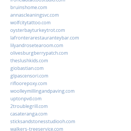
bruinshome.com
annascleaningsvc.com
wolfcitytattoo.com
oysterbayturkeytrot.com
lafronterarestauranteybar.com
lilyandrosetearoom.com
olivesburgberrypatch.com
theslushkids.com
giobastian.com
glpascensori.com
rifloorepoxy.com
woolleymillingandpaving.com
uptonpvd.com
2troublegrill.com
casateranga.com
sticksandstonesstudiooh.com
walkers-treeservice.com