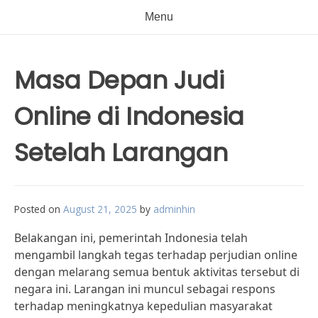
Menu
Masa Depan Judi
Online di Indonesia
Setelah Larangan
Posted on
August 21, 2025
by
adminhin
Belakangan ini, pemerintah Indonesia telah
mengambil langkah tegas terhadap perjudian online
dengan melarang semua bentuk aktivitas tersebut di
negara ini. Larangan ini muncul sebagai respons
terhadap meningkatnya kepedulian masyarakat