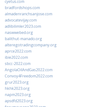
cyetus.com
bradfordshops.com
almadenranchsanjose.com
advocatevijay.com
adlibilimler2023.com
naswwebed.org
balithut-manado.org
alteregotradingcompany.org
aprce2022.com
ibie2022.com
sbcc-2022.com
AngolaOilAndGas2022.com
Convoy4Freedom2022.com
grur2023.org
hkhk2023.org
napm2023.org
apsdfd2023.org