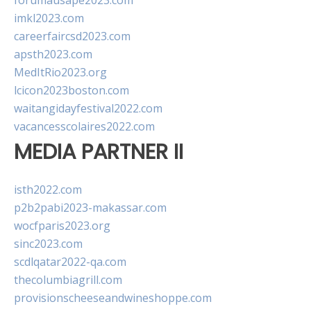
forumausape2023.com
imkl2023.com
careerfaircsd2023.com
apsth2023.com
MedItRio2023.org
lcicon2023boston.com
waitangidayfestival2022.com
vacancesscolaires2022.com
MEDIA PARTNER II
isth2022.com
p2b2pabi2023-makassar.com
wocfparis2023.org
sinc2023.com
scdlqatar2022-qa.com
thecolumbiagrill.com
provisionscheeseandwineshoppe.com