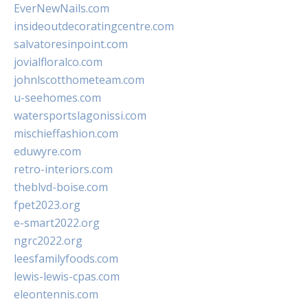
EverNewNails.com
insideoutdecoratingcentre.com
salvatoresinpoint.com
jovialfloralco.com
johnlscotthometeam.com
u-seehomes.com
watersportslagonissi.com
mischieffashion.com
eduwyre.com
retro-interiors.com
theblvd-boise.com
fpet2023.org
e-smart2022.org
ngrc2022.org
leesfamilyfoods.com
lewis-lewis-cpas.com
eleontennis.com