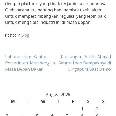
dengan platform yang tidak terjamin keamanannya.
Oleh karena itu, penting bagi pembuat kebijakan
untuk mempertimbangkan regulasi yang lebih baik
untuk mengelola industri ini di masa depan.
Posted in
Blog
Post
Laboratorium Kantor
Kunjungan Politik: Ahmad
Pemerintah: Membangun
Sahroni dan Dampaknya di
Masa Depan Dakar
Singapura Saat Demo
navigation
August 2026
M
T
W
T
F
S
S
1
2