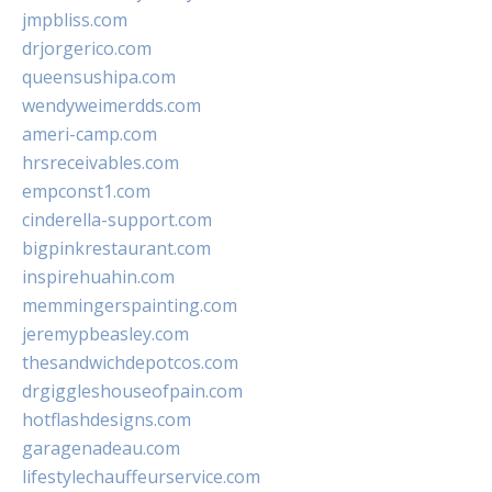
jmpbliss.com
drjorgerico.com
queensushipa.com
wendyweimerdds.com
ameri-camp.com
hrsreceivables.com
empconst1.com
cinderella-support.com
bigpinkrestaurant.com
inspirehuahin.com
memmingerspainting.com
jeremypbeasley.com
thesandwichdepotcos.com
drgiggleshouseofpain.com
hotflashdesigns.com
garagenadeau.com
lifestylechauffeurservice.com