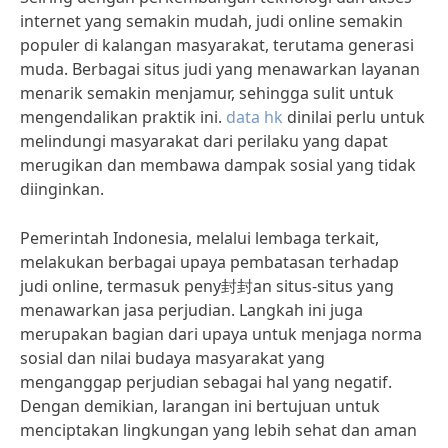
internet yang semakin mudah, judi online semakin
populer di kalangan masyarakat, terutama generasi
muda. Berbagai situs judi yang menawarkan layanan
menarik semakin menjamur, sehingga sulit untuk
mengendalikan praktik ini.
data hk
dinilai perlu untuk
melindungi masyarakat dari perilaku yang dapat
merugikan dan membawa dampak sosial yang tidak
diinginkan.
Pemerintah Indonesia, melalui lembaga terkait,
melakukan berbagai upaya pembatasan terhadap
judi online, termasuk peny封封an situs-situs yang
menawarkan jasa perjudian. Langkah ini juga
merupakan bagian dari upaya untuk menjaga norma
sosial dan nilai budaya masyarakat yang
menganggap perjudian sebagai hal yang negatif.
Dengan demikian, larangan ini bertujuan untuk
menciptakan lingkungan yang lebih sehat dan aman