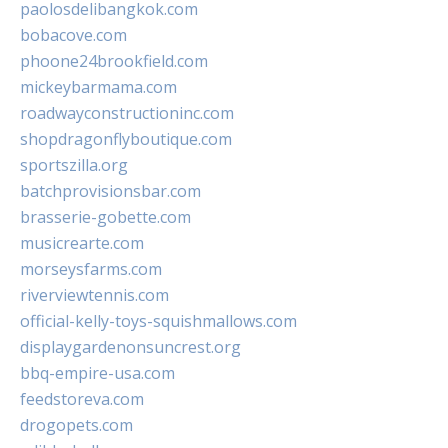
paolosdelibangkok.com
bobacove.com
phoone24brookfield.com
mickeybarmama.com
roadwayconstructioninc.com
shopdragonflyboutique.com
sportszilla.org
batchprovisionsbar.com
brasserie-gobette.com
musicrearte.com
morseysfarms.com
riverviewtennis.com
official-kelly-toys-squishmallows.com
displaygardenonsuncrest.org
bbq-empire-usa.com
feedstoreva.com
drogopets.com