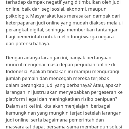
terhadap dampak negatif yang ditimbulkan oleh judi
online, baik dari segi sosial, ekonomi, maupun
psikologis. Masyarakat luas merasakan dampak dari
keterpaparan judi online yang mudah diakses melalui
perangkat digital, sehingga memberikan tantangan
bagi pemerintah untuk melindungi warga negara
dari potensi bahaya.
Dengan adanya larangan ini, banyak pertanyaan
muncul mengenai masa depan perjudian online di
Indonesia. Apakah tindakan ini mampu mengurangi
jumlah pemain dan mencegah mereka terjebak
dalam perangkap judi yang berbahaya? Atau, apakah
larangan ini justru akan menyebabkan pergeseran ke
platform ilegal dan meningkatkan risiko penipuan?
Dalam artikel ini, kita akan menjelajahi berbagai
kemungkinan yang mungkin terjadi setelah larangan
judi online, serta bagaimana pemerintah dan
masyarakat dapat bersama-sama membangun solusi