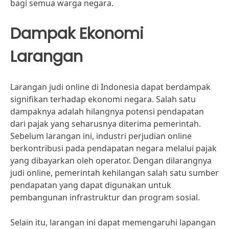
bagi semua warga negara.
Dampak Ekonomi
Larangan
Larangan judi online di Indonesia dapat berdampak
signifikan terhadap ekonomi negara. Salah satu
dampaknya adalah hilangnya potensi pendapatan
dari pajak yang seharusnya diterima pemerintah.
Sebelum larangan ini, industri perjudian online
berkontribusi pada pendapatan negara melalui pajak
yang dibayarkan oleh operator. Dengan dilarangnya
judi online, pemerintah kehilangan salah satu sumber
pendapatan yang dapat digunakan untuk
pembangunan infrastruktur dan program sosial.
Selain itu, larangan ini dapat memengaruhi lapangan