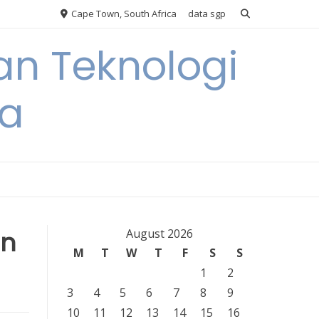
Cape Town, South Africa
data sgp
an Teknologi
ia
an
August 2026
M
T
W
T
F
S
S
1
2
3
4
5
6
7
8
9
10
11
12
13
14
15
16