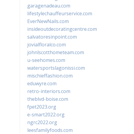
garagenadeau.com
lifestylechauffeurservice.com
EverNewNails.com
insideoutdecoratingcentre.com
salvatoresinpoint.com
jovialfloralco.com
johnlscotthometeam.com
u-seehomes.com
watersportslagonissi.com
mischieffashion.com
eduwyre.com
retro-interiors.com
theblvd-boise.com
fpet2023.org
e-smart2022.org
ngrc2022.org
leesfamilyfoods.com