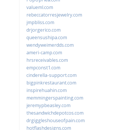
valueml.com
rebeccatorresjewelry.com
jmpbliss.com
drjorgerico.com
queensushipa.com
wendyweimerdds.com
ameri-camp.com
hrsreceivables.com
empconst1.com
cinderella-support.com
bigpinkrestaurant.com
inspirehuahin.com
memmingerspainting.com
jeremypbeasley.com
thesandwichdepotcos.com
drgiggleshouseofpain.com
hotflashdesigns.com