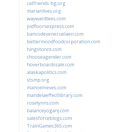
catfriends-bg.org
marianlives.org
waywardtees.com
pidfloorsexpress.com
bancodevenezuelaen.com
bettermoodfoodcorporation.com
hingstonnt.com
chooseagender.com
hoverboardssale.com
alaskapolitics.com
stsmp.org
manoelneves.com
mandelaeffectlibrary.com
roselynns.com
balanceyoganj.com
salesforceblogs.com
TrainGames365.com