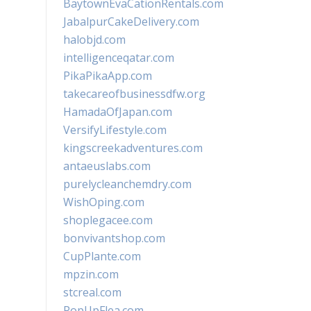
BaytownEvaCationRentals.com
JabalpurCakeDelivery.com
halobjd.com
intelligenceqatar.com
PikaPikaApp.com
takecareofbusinessdfw.org
HamadaOfJapan.com
VersifyLifestyle.com
kingscreekadventures.com
antaeuslabs.com
purelycleanchemdry.com
WishOping.com
shoplegacee.com
bonvivantshop.com
CupPlante.com
mpzin.com
stcreal.com
PopUpFlea.com