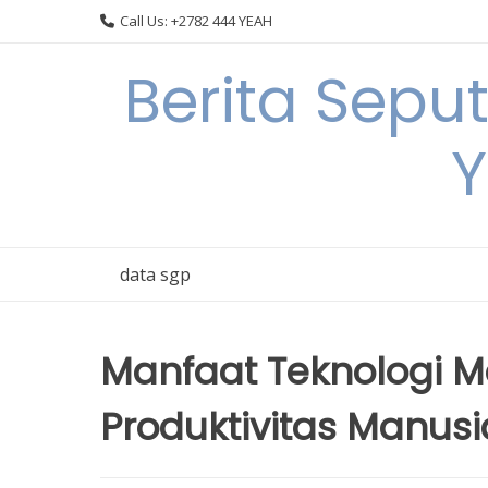
Skip
Call Us: +2782 444 YEAH
to
content
Berita Sepu
Y
data sgp
Manfaat Teknologi 
Produktivitas Manusi