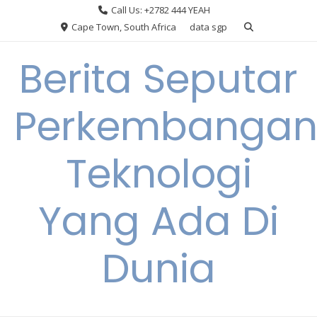
Skip
Call Us: +2782 444 YEAH
to
Cape Town, South Africa
data sgp
content
Berita Seputar
Perkembanga
Teknologi
Yang Ada Di
Dunia