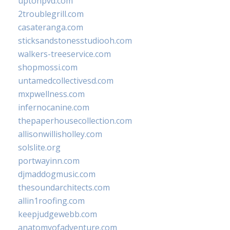
uptonpvd.com
2troublegrill.com
casateranga.com
sticksandstonesstudiooh.com
walkers-treeservice.com
shopmossi.com
untamedcollectivesd.com
mxpwellness.com
infernocanine.com
thepaperhousecollection.com
allisonwillisholley.com
solslite.org
portwayinn.com
djmaddogmusic.com
thesoundarchitects.com
allin1roofing.com
keepjudgewebb.com
anatomyofadventure.com