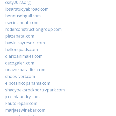
csity2022.org
ibsarstudyabroad.com
bennusehgall.com
tsecincinnati.com
roderconstructiongroup.com
plazabatai.com
hawkscayresort.com
hellonquads.com
diarioanimales.com
decogaleri.com
unavozparadios.com
shoes-vert.com
elbotanicopanama.com
shadyoaksrockportrvpark.com
jccoinlaundry.com
kautorepair.com
marjaeswinebar.com