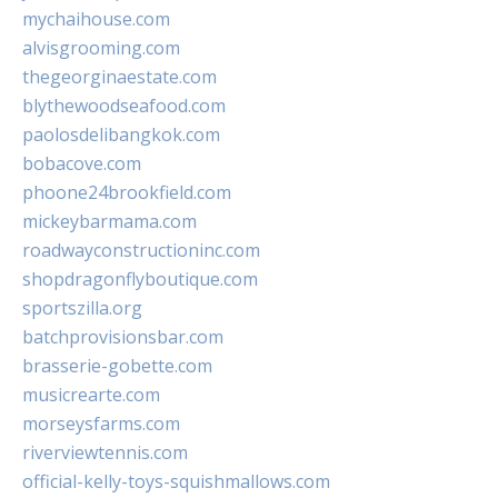
mychaihouse.com
alvisgrooming.com
thegeorginaestate.com
blythewoodseafood.com
paolosdelibangkok.com
bobacove.com
phoone24brookfield.com
mickeybarmama.com
roadwayconstructioninc.com
shopdragonflyboutique.com
sportszilla.org
batchprovisionsbar.com
brasserie-gobette.com
musicrearte.com
morseysfarms.com
riverviewtennis.com
official-kelly-toys-squishmallows.com