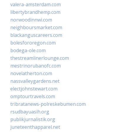
valera-amsterdam.com
libertybrandhemp.com
norwoodinnwi.com
neighboursmarket.com
blackanguscareers.com
bolesfororegon.com
bodega-ole.com
thestreamlinerlounge.com
mestrinorubanofc.com
novelatherton.com
nassvalleygardens.net
electjohnstewart.com
omptourtravels.com
tribratanews-polreskebumen.com
rsudbayuasih.org
publikjurnalistik.org
juneteenthapparel.net