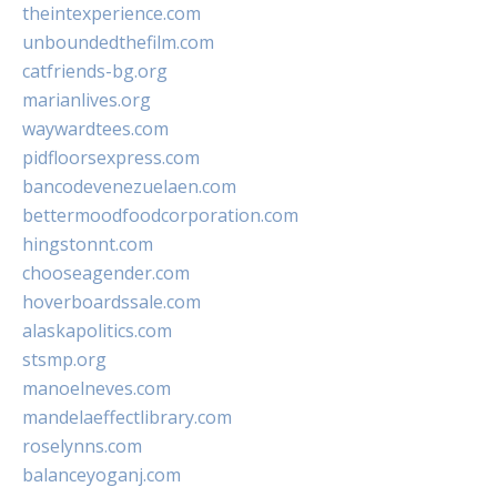
theintexperience.com
unboundedthefilm.com
catfriends-bg.org
marianlives.org
waywardtees.com
pidfloorsexpress.com
bancodevenezuelaen.com
bettermoodfoodcorporation.com
hingstonnt.com
chooseagender.com
hoverboardssale.com
alaskapolitics.com
stsmp.org
manoelneves.com
mandelaeffectlibrary.com
roselynns.com
balanceyoganj.com