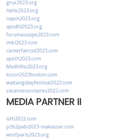
grur2023.org
hkhk2023.org
napm2023.org
apsdfd2023.org
forumausape2023.com
imkl2023.com
careerfaircsd2023.com
apsth2023.com
MedItRio2023.org
lcicon2023boston.com
waitangidayfestival2022.com
vacancesscolaires2022.com
MEDIA PARTNER II
isth2022.com
p2b2pabi2023-makassar.com
wocfparis2023.org