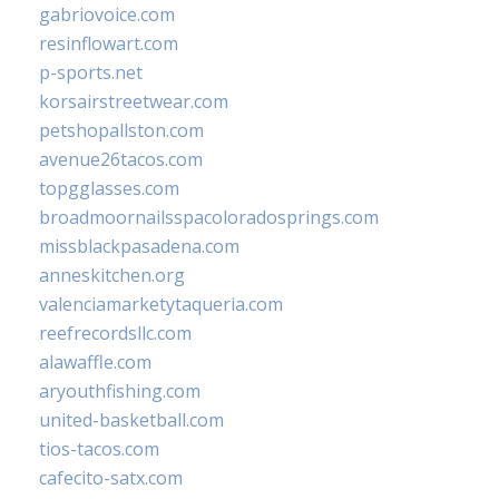
gabriovoice.com
resinflowart.com
p-sports.net
korsairstreetwear.com
petshopallston.com
avenue26tacos.com
topgglasses.com
broadmoornailsspacoloradosprings.com
missblackpasadena.com
anneskitchen.org
valenciamarketytaqueria.com
reefrecordsllc.com
alawaffle.com
aryouthfishing.com
united-basketball.com
tios-tacos.com
cafecito-satx.com