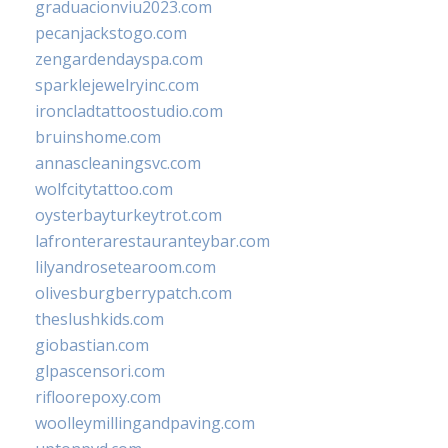
graduacionviu2023.com
pecanjackstogo.com
zengardendayspa.com
sparklejewelryinc.com
ironcladtattoostudio.com
bruinshome.com
annascleaningsvc.com
wolfcitytattoo.com
oysterbayturkeytrot.com
lafronterarestauranteybar.com
lilyandrosetearoom.com
olivesburgberrypatch.com
theslushkids.com
giobastian.com
glpascensori.com
rifloorepoxy.com
woolleymillingandpaving.com