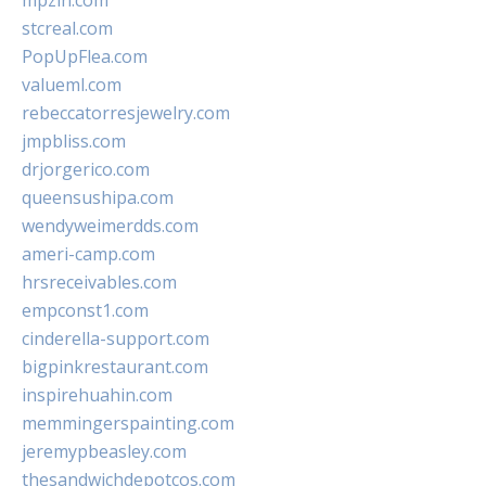
mpzin.com
stcreal.com
PopUpFlea.com
valueml.com
rebeccatorresjewelry.com
jmpbliss.com
drjorgerico.com
queensushipa.com
wendyweimerdds.com
ameri-camp.com
hrsreceivables.com
empconst1.com
cinderella-support.com
bigpinkrestaurant.com
inspirehuahin.com
memmingerspainting.com
jeremypbeasley.com
thesandwichdepotcos.com