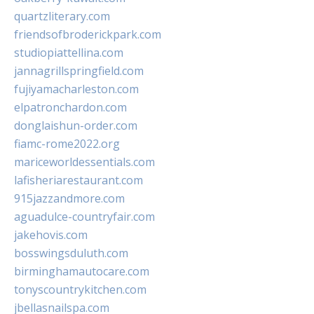
quartzliterary.com
friendsofbroderickpark.com
studiopiattellina.com
jannagrillspringfield.com
fujiyamacharleston.com
elpatronchardon.com
donglaishun-order.com
fiamc-rome2022.org
mariceworldessentials.com
lafisheriarestaurant.com
915jazzandmore.com
aguadulce-countryfair.com
jakehovis.com
bosswingsduluth.com
birminghamautocare.com
tonyscountrykitchen.com
jbellasnailspa.com