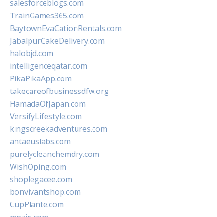
salesforceblogs.com
TrainGames365.com
BaytownEvaCationRentals.com
JabalpurCakeDelivery.com
halobjd.com
intelligenceqatar.com
PikaPikaApp.com
takecareofbusinessdfw.org
HamadaOfJapan.com
VersifyLifestyle.com
kingscreekadventures.com
antaeuslabs.com
purelycleanchemdry.com
WishOping.com
shoplegacee.com
bonvivantshop.com
CupPlante.com