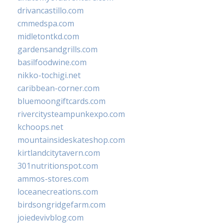
drivancastillo.com
cmmedspa.com
midletontkd.com
gardensandgrills.com
basilfoodwine.com
nikko-tochigi.net
caribbean-corner.com
bluemoongiftcards.com
rivercitysteampunkexpo.com
kchoops.net
mountainsideskateshop.com
kirtlandcitytavern.com
301nutritionspot.com
ammos-stores.com
loceanecreations.com
birdsongridgefarm.com
joiedevivblog.com