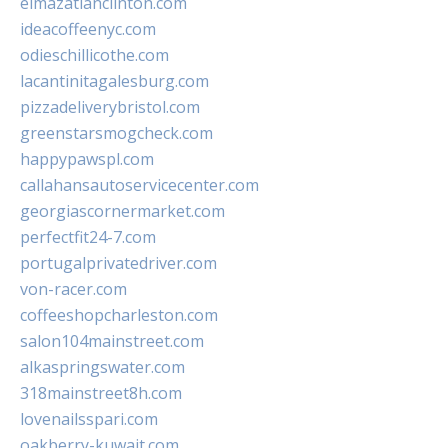
elmazatlanclinton.com
ideacoffeenyc.com
odieschillicothe.com
lacantinitagalesburg.com
pizzadeliverybristol.com
greenstarsmogcheck.com
happypawspl.com
callahansautoservicecenter.com
georgiascornermarket.com
perfectfit24-7.com
portugalprivatedriver.com
von-racer.com
coffeeshopcharleston.com
salon104mainstreet.com
alkaspringswater.com
318mainstreet8h.com
lovenailsspari.com
oakberry-kuwait.com