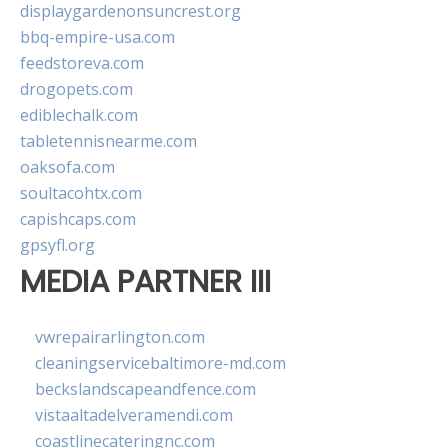
displaygardenonsuncrest.org
bbq-empire-usa.com
feedstoreva.com
drogopets.com
ediblechalk.com
tabletennisnearme.com
oaksofa.com
soultacohtx.com
capishcaps.com
gpsyfl.org
MEDIA PARTNER III
vwrepairarlington.com
cleaningservicebaltimore-md.com
beckslandscapeandfence.com
vistaaltadelveramendi.com
coastlinecateringnc.com