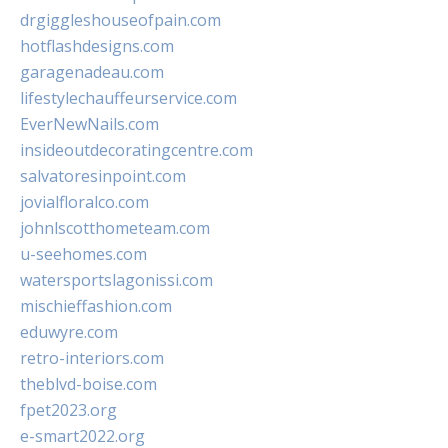
drgiggleshouseofpain.com
hotflashdesigns.com
garagenadeau.com
lifestylechauffeurservice.com
EverNewNails.com
insideoutdecoratingcentre.com
salvatoresinpoint.com
jovialfloralco.com
johnlscotthometeam.com
u-seehomes.com
watersportslagonissi.com
mischieffashion.com
eduwyre.com
retro-interiors.com
theblvd-boise.com
fpet2023.org
e-smart2022.org