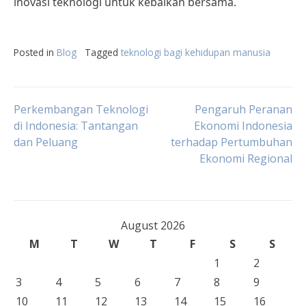
inovasi teknologi untuk kebaikan bersama.
Posted in
Blog
Tagged
teknologi bagi kehidupan manusia
Post
Perkembangan Teknologi
Pengaruh Peranan
di Indonesia: Tantangan
Ekonomi Indonesia
dan Peluang
terhadap Pertumbuhan
navigation
Ekonomi Regional
August 2026
M
T
W
T
F
S
S
1
2
3
4
5
6
7
8
9
10
11
12
13
14
15
16