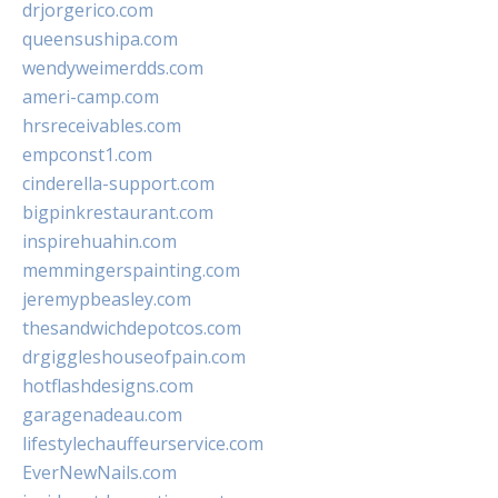
drjorgerico.com
queensushipa.com
wendyweimerdds.com
ameri-camp.com
hrsreceivables.com
empconst1.com
cinderella-support.com
bigpinkrestaurant.com
inspirehuahin.com
memmingerspainting.com
jeremypbeasley.com
thesandwichdepotcos.com
drgiggleshouseofpain.com
hotflashdesigns.com
garagenadeau.com
lifestylechauffeurservice.com
EverNewNails.com