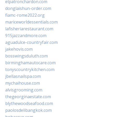
elpatronchardon.com
donglaishun-order.com
fiamc-rome2022.org
mariceworldessentials.com
lafisheriarestaurant.com
915jazzandmore.com
aguadulce-countryfair.com
jakehovis.com
bosswingsduluth.com
birminghamautocare.com
tonyscountrykitchen.com
jbellasnailspa.com
mychaihouse.com
alvisgrooming.com
thegeorginaestate.com
blythewoodseafood.com
paolosdelibangkok.com