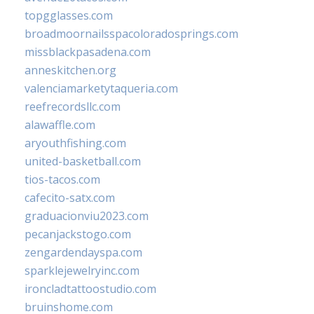
topgglasses.com
broadmoornailsspacoloradosprings.com
missblackpasadena.com
anneskitchen.org
valenciamarketytaqueria.com
reefrecordsllc.com
alawaffle.com
aryouthfishing.com
united-basketball.com
tios-tacos.com
cafecito-satx.com
graduacionviu2023.com
pecanjackstogo.com
zengardendayspa.com
sparklejewelryinc.com
ironcladtattoostudio.com
bruinshome.com