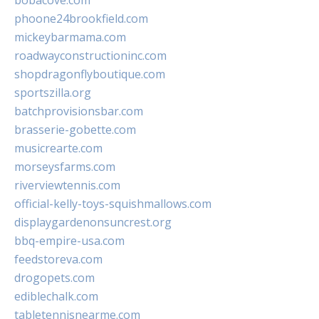
bobacove.com
phoone24brookfield.com
mickeybarmama.com
roadwayconstructioninc.com
shopdragonflyboutique.com
sportszilla.org
batchprovisionsbar.com
brasserie-gobette.com
musicrearte.com
morseysfarms.com
riverviewtennis.com
official-kelly-toys-squishmallows.com
displaygardenonsuncrest.org
bbq-empire-usa.com
feedstoreva.com
drogopets.com
ediblechalk.com
tabletennisnearme.com