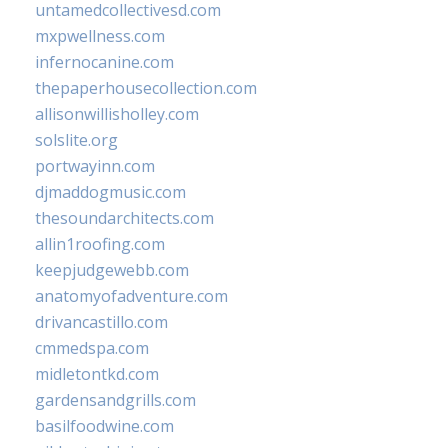
untamedcollectivesd.com
mxpwellness.com
infernocanine.com
thepaperhousecollection.com
allisonwillisholley.com
solslite.org
portwayinn.com
djmaddogmusic.com
thesoundarchitects.com
allin1roofing.com
keepjudgewebb.com
anatomyofadventure.com
drivancastillo.com
cmmedspa.com
midletontkd.com
gardensandgrills.com
basilfoodwine.com