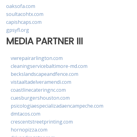
oaksofa.com
soultacohtx.com
capishcaps.com
gpsyfl.org
MEDIA PARTNER III
vwrepairarlington.com
cleaningservicebaltimore-md.com
beckslandscapeandfence.com
vistaaltadelveramendi.com
coastlinecateringnc.com
cuesburgershouston.com
psicologiaespecializadaencampeche.com
dmtacos.com
crescentstreetprinting.com
hornopizza.com