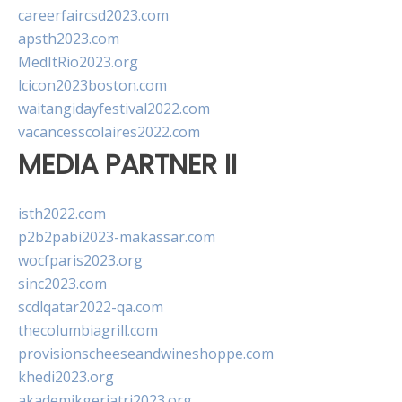
careerfaircsd2023.com
apsth2023.com
MedItRio2023.org
lcicon2023boston.com
waitangidayfestival2022.com
vacancesscolaires2022.com
MEDIA PARTNER II
isth2022.com
p2b2pabi2023-makassar.com
wocfparis2023.org
sinc2023.com
scdlqatar2022-qa.com
thecolumbiagrill.com
provisionscheeseandwineshoppe.com
khedi2023.org
akademikgeriatri2023.org