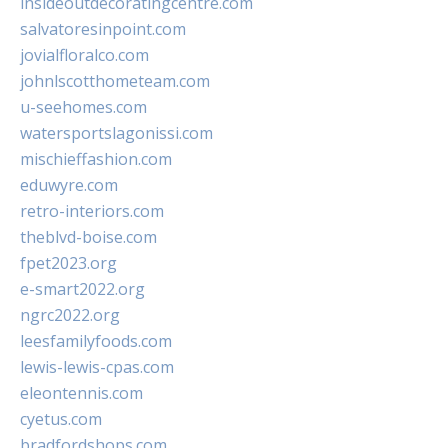
insideoutdecoratingcentre.com
salvatoresinpoint.com
jovialfloralco.com
johnlscotthometeam.com
u-seehomes.com
watersportslagonissi.com
mischieffashion.com
eduwyre.com
retro-interiors.com
theblvd-boise.com
fpet2023.org
e-smart2022.org
ngrc2022.org
leesfamilyfoods.com
lewis-lewis-cpas.com
eleontennis.com
cyetus.com
bradfordshops.com