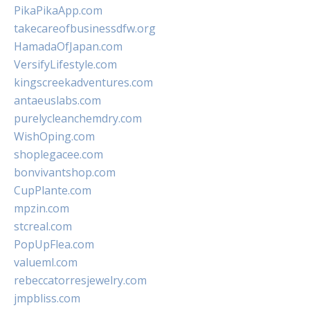
PikaPikaApp.com
takecareofbusinessdfw.org
HamadaOfJapan.com
VersifyLifestyle.com
kingscreekadventures.com
antaeuslabs.com
purelycleanchemdry.com
WishOping.com
shoplegacee.com
bonvivantshop.com
CupPlante.com
mpzin.com
stcreal.com
PopUpFlea.com
valueml.com
rebeccatorresjewelry.com
jmpbliss.com