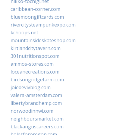
nikko-tochigi.net
caribbean-corner.com
bluemoongiftcards.com
rivercitysteampunkexpo.com
kchoops.net
mountainsideskateshop.com
kirtlandcitytavern.com
301nutritionspot.com
ammos-stores.com
loceanecreations.com
birdsongridgefarm.com
joiedevivblog.com
valera-amsterdam.com
libertybrandhemp.com
norwoodinnwi.com
neighboursmarket.com
blackanguscareers.com
bolesfororegon.com