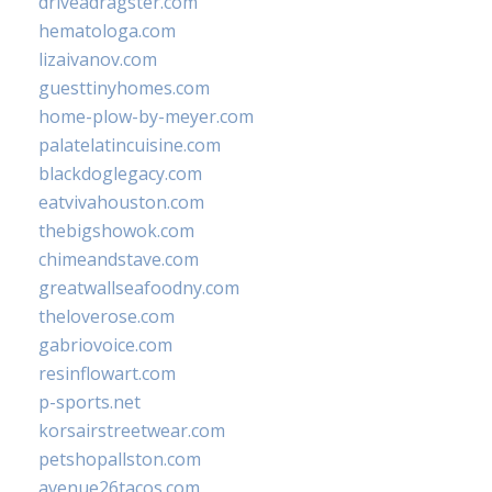
driveadragster.com
hematologa.com
lizaivanov.com
guesttinyhomes.com
home-plow-by-meyer.com
palatelatincuisine.com
blackdoglegacy.com
eatvivahouston.com
thebigshowok.com
chimeandstave.com
greatwallseafoodny.com
theloverose.com
gabriovoice.com
resinflowart.com
p-sports.net
korsairstreetwear.com
petshopallston.com
avenue26tacos.com