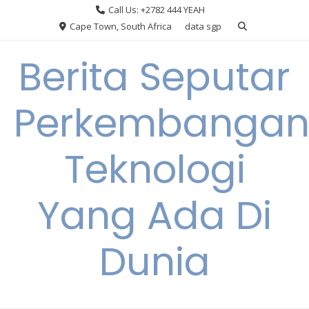
Skip
Call Us: +2782 444 YEAH
to
Cape Town, South Africa
data sgp
content
Berita Seputar
Perkembanga
Teknologi
Yang Ada Di
Dunia