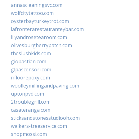
annascleaningsvc.com
wolfcitytattoo.com
oysterbayturkeytrot.com
lafronterarestauranteybar.com
lilyandrosetearoom.com
olivesburgberrypatch.com
theslushkids.com
giobastian.com
glpascensori.com
rifloorepoxy.com
woolleymillingandpaving.com
uptonpvd.com
2troublegrill.com
casateranga.com
sticksandstonesstudiooh.com
walkers-treeservice.com
shopmossi.com