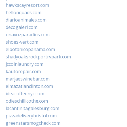
hawkscayresort.com
hellonquads.com
diarioanimales.com
decogaleri.com
unavozparadios.com
shoes-vert.com
elbotanicopanama.com
shadyoaksrockportrvpark.com
jccoinlaundry.com
kautorepair.com
marjaeswinebar.com
elmazatlanclinton.com
ideacoffeenyc.com
odieschillicothe.com
lacantinitagalesburg.com
pizzadeliverybristol.com
greenstarsmogcheck.com