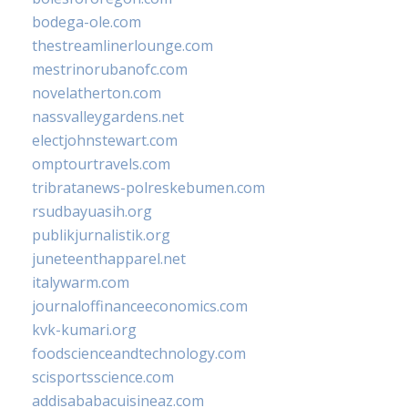
bodega-ole.com
thestreamlinerlounge.com
mestrinorubanofc.com
novelatherton.com
nassvalleygardens.net
electjohnstewart.com
omptourtravels.com
tribratanews-polreskebumen.com
rsudbayuasih.org
publikjurnalistik.org
juneteenthapparel.net
italywarm.com
journaloffinanceeconomics.com
kvk-kumari.org
foodscienceandtechnology.com
scisportsscience.com
addisababacuisineaz.com