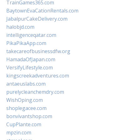
TrainGames365.com
BaytownEvaCationRentals.com
JabalpurCakeDelivery.com
halobjd.com
intelligenceqatar.com
PikaPikaApp.com
takecareofbusinessdfw.org
HamadaOfJapan.com
VersifyLifestyle.com
kingscreekadventures.com
antaeuslabs.com
purelycleanchemdry.com
WishOping.com
shoplegacee.com
bonvivantshop.com
CupPlante.com
mpzin.com