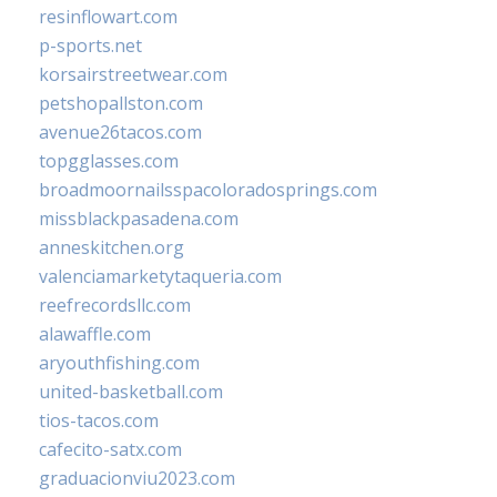
resinflowart.com
p-sports.net
korsairstreetwear.com
petshopallston.com
avenue26tacos.com
topgglasses.com
broadmoornailsspacoloradosprings.com
missblackpasadena.com
anneskitchen.org
valenciamarketytaqueria.com
reefrecordsllc.com
alawaffle.com
aryouthfishing.com
united-basketball.com
tios-tacos.com
cafecito-satx.com
graduacionviu2023.com