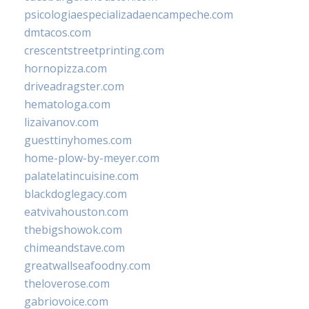
psicologiaespecializadaencampeche.com
dmtacos.com
crescentstreetprinting.com
hornopizza.com
driveadragster.com
hematologa.com
lizaivanov.com
guesttinyhomes.com
home-plow-by-meyer.com
palatelatincuisine.com
blackdoglegacy.com
eatvivahouston.com
thebigshowok.com
chimeandstave.com
greatwallseafoodny.com
theloverose.com
gabriovoice.com