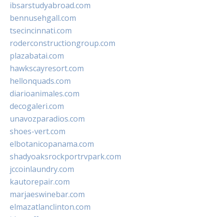
ibsarstudyabroad.com
bennusehgall.com
tsecincinnati.com
roderconstructiongroup.com
plazabatai.com
hawkscayresort.com
hellonquads.com
diarioanimales.com
decogaleri.com
unavozparadios.com
shoes-vert.com
elbotanicopanama.com
shadyoaksrockportrvpark.com
jccoinlaundry.com
kautorepair.com
marjaeswinebar.com
elmazatlanclinton.com