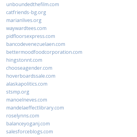
unboundedthefilm.com
catfriends-bg.org
marianlives.org
waywardtees.com
pidfloorsexpress.com
bancodevenezuelaen.com
bettermoodfoodcorporation.com
hingstonnt.com
chooseagender.com
hoverboardssale.com
alaskapolitics.com
stsmp.org
manoelneves.com
mandelaeffectlibrary.com
roselynns.com
balanceyoganj.com
salesforceblogs.com