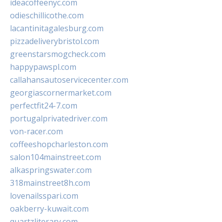
ideacoffeenyc.com
odieschillicothe.com
lacantinitagalesburg.com
pizzadeliverybristol.com
greenstarsmogcheck.com
happypawspl.com
callahansautoservicecenter.com
georgiascornermarket.com
perfectfit24-7.com
portugalprivatedriver.com
von-racer.com
coffeeshopcharleston.com
salon104mainstreet.com
alkaspringswater.com
318mainstreet8h.com
lovenailsspari.com
oakberry-kuwait.com
quartzliterary.com