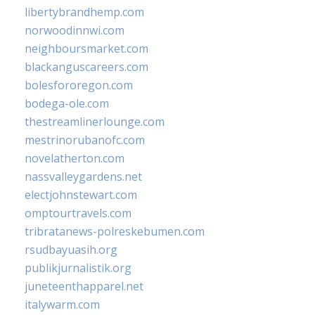
libertybrandhemp.com
norwoodinnwi.com
neighboursmarket.com
blackanguscareers.com
bolesfororegon.com
bodega-ole.com
thestreamlinerlounge.com
mestrinorubanofc.com
novelatherton.com
nassvalleygardens.net
electjohnstewart.com
omptourtravels.com
tribratanews-polreskebumen.com
rsudbayuasih.org
publikjurnalistik.org
juneteenthapparel.net
italywarm.com