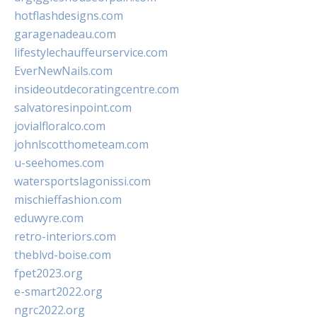
hotflashdesigns.com
garagenadeau.com
lifestylechauffeurservice.com
EverNewNails.com
insideoutdecoratingcentre.com
salvatoresinpoint.com
jovialfloralco.com
johnlscotthometeam.com
u-seehomes.com
watersportslagonissi.com
mischieffashion.com
eduwyre.com
retro-interiors.com
theblvd-boise.com
fpet2023.org
e-smart2022.org
ngrc2022.org