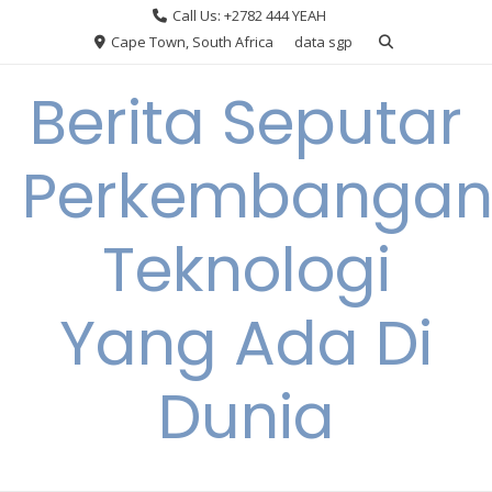
Skip
Call Us: +2782 444 YEAH
to
Cape Town, South Africa
data sgp
content
Berita Seputar
Perkembanga
Teknologi
Yang Ada Di
Dunia