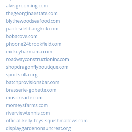
alvisgrooming.com
thegeorginaestate.com
blythewoodseafood.com
paolosdelibangkok.com
bobacove.com
phoone24brookfield.com
mickeybarmama.com
roadwayconstructioninc.com
shopdragonflyboutique.com
sportszilla.org
batchprovisionsbar.com
brasserie-gobette.com
musicrearte.com
morseysfarms.com
riverviewtennis.com
official-kelly-toys-squishmallows.com
displaygardenonsuncrest.org