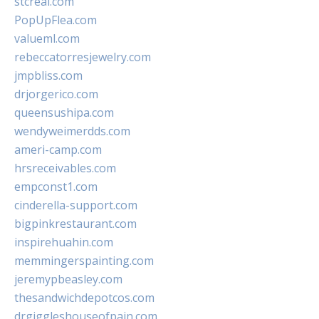
stcreal.com
PopUpFlea.com
valueml.com
rebeccatorresjewelry.com
jmpbliss.com
drjorgerico.com
queensushipa.com
wendyweimerdds.com
ameri-camp.com
hrsreceivables.com
empconst1.com
cinderella-support.com
bigpinkrestaurant.com
inspirehuahin.com
memmingerspainting.com
jeremypbeasley.com
thesandwichdepotcos.com
drgiggleshouseofpain.com