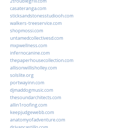
2troublegrill.com
casateranga.com
sticksandstonesstudiooh.com
walkers-treeservice.com
shopmossi.com
untamedcollectivesd.com
mxpwellness.com
infernocanine.com
thepaperhousecollection.com
allisonwillisholley.com
solslite.org
portwayinn.com
djmaddogmusic.com
thesoundarchitects.com
allin1roofing.com
keepjudgewebb.com
anatomyofadventure.com
drivancastillo.com