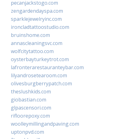
pecanjackstogo.com
zengardendayspa.com
sparklejewelryinc.com
ironcladtattoostudio.com
bruinshome.com
annascleaningsvc.com
wolfcitytattoo.com
oysterbayturkeytrot.com
lafronterarestauranteybar.com
lilyandrosetearoom.com
olivesburgberrypatch.com
theslushkids.com
giobastian.com
glpascensori.com
rifloorepoxy.com
woolleymillingandpaving.com
uptonpvd.com