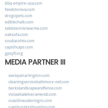
bbq-empire-usa.com
feedstoreva.com
drogopets.com
ediblechalk.com
tabletennisnearme.com
oaksofa.com
soultacohtx.com
capishcaps.com
gpsyfl.org
MEDIA PARTNER III
vwrepairarlington.com
cleaningservicebaltimore-md.com
beckslandscapeandfence.com
vistaaltadelveramendi.com
coastlinecateringnc.com
cuesburgershouston.com