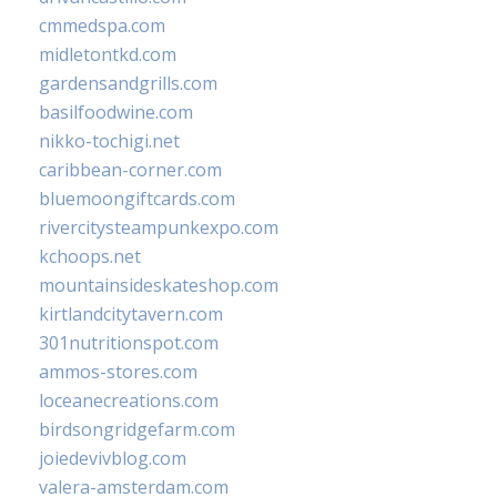
cmmedspa.com
midletontkd.com
gardensandgrills.com
basilfoodwine.com
nikko-tochigi.net
caribbean-corner.com
bluemoongiftcards.com
rivercitysteampunkexpo.com
kchoops.net
mountainsideskateshop.com
kirtlandcitytavern.com
301nutritionspot.com
ammos-stores.com
loceanecreations.com
birdsongridgefarm.com
joiedevivblog.com
valera-amsterdam.com