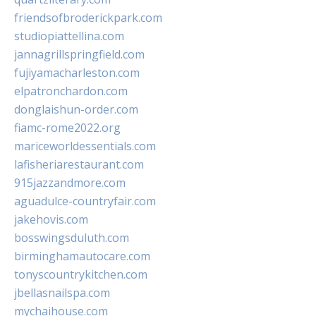
friendsofbroderickpark.com
studiopiattellina.com
jannagrillspringfield.com
fujiyamacharleston.com
elpatronchardon.com
donglaishun-order.com
fiamc-rome2022.org
mariceworldessentials.com
lafisheriarestaurant.com
915jazzandmore.com
aguadulce-countryfair.com
jakehovis.com
bosswingsduluth.com
birminghamautocare.com
tonyscountrykitchen.com
jbellasnailspa.com
mychaihouse.com