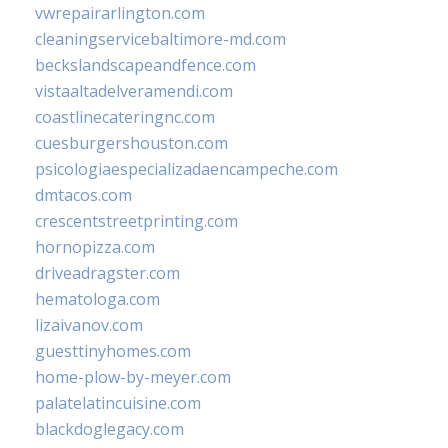
vwrepairarlington.com
cleaningservicebaltimore-md.com
beckslandscapeandfence.com
vistaaltadelveramendi.com
coastlinecateringnc.com
cuesburgershouston.com
psicologiaespecializadaencampeche.com
dmtacos.com
crescentstreetprinting.com
hornopizza.com
driveadragster.com
hematologa.com
lizaivanov.com
guesttinyhomes.com
home-plow-by-meyer.com
palatelatincuisine.com
blackdoglegacy.com