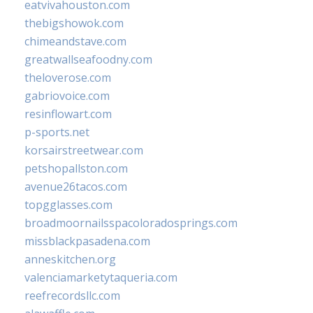
eatvivahouston.com
thebigshowok.com
chimeandstave.com
greatwallseafoodny.com
theloverose.com
gabriovoice.com
resinflowart.com
p-sports.net
korsairstreetwear.com
petshopallston.com
avenue26tacos.com
topgglasses.com
broadmoornailsspacoloradosprings.com
missblackpasadena.com
anneskitchen.org
valenciamarketytaqueria.com
reefrecordsllc.com