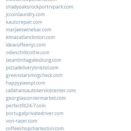
shadyoaksrockportrvpark.com
jccoinlaundry.com
kautorepair.com
marjaeswinebar.com
elmazatlanclinton.com
ideacoffeenyc.com
odieschillicothe.com
lacantinitagalesburg.com
pizzadeliverybristol.com
greenstarsmogcheck.com
happypawspl.com
callahansautoservicecenter.com
georgiascornermarket.com
perfectfit24-7.com
portugalprivatedriver.com
von-racer.com
coffeeshopcharleston.com