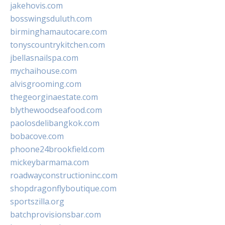
jakehovis.com
bosswingsduluth.com
birminghamautocare.com
tonyscountrykitchen.com
jbellasnailspa.com
mychaihouse.com
alvisgrooming.com
thegeorginaestate.com
blythewoodseafood.com
paolosdelibangkok.com
bobacove.com
phoone24brookfield.com
mickeybarmama.com
roadwayconstructioninc.com
shopdragonflyboutique.com
sportszilla.org
batchprovisionsbar.com