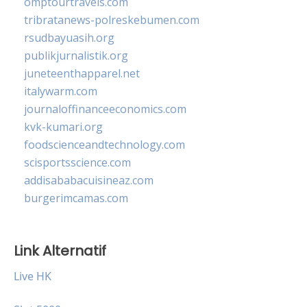
omptourtravels.com
tribratanews-polreskebumen.com
rsudbayuasih.org
publikjurnalistik.org
juneteenthapparel.net
italywarm.com
journaloffinanceeconomics.com
kvk-kumari.org
foodscienceandtechnology.com
scisportsscience.com
addisababacuisineaz.com
burgerimcamas.com
Link Alternatif
Live HK