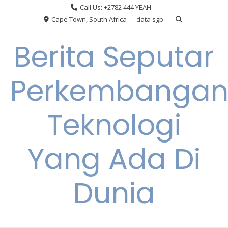
Skip
Call Us: +2782 444 YEAH
to
Cape Town, South Africa
data sgp
content
Berita Seputar
Perkembanga
Teknologi
Yang Ada Di
Dunia