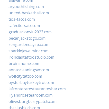
alawaffle.com
aryouthfishing.com
united-basketball.com
tios-tacos.com
cafecito-satx.com
graduacionviu2023.com
pecanjackstogo.com
zengardendayspa.com
sparklejewelryinc.com
ironcladtattoostudio.com
bruinshome.com
annascleaningsvc.com
wolfcitytattoo.com
oysterbayturkeytrot.com
lafronterarestauranteybar.com
lilyandrosetearoom.com
olivesburgberrypatch.com
theslushkids.com