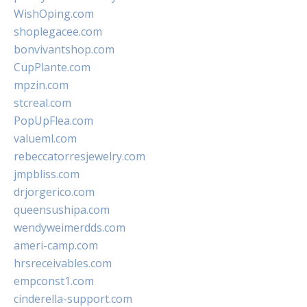
WishOping.com
shoplegacee.com
bonvivantshop.com
CupPlante.com
mpzin.com
stcreal.com
PopUpFlea.com
valueml.com
rebeccatorresjewelry.com
jmpbliss.com
drjorgerico.com
queensushipa.com
wendyweimerdds.com
ameri-camp.com
hrsreceivables.com
empconst1.com
cinderella-support.com