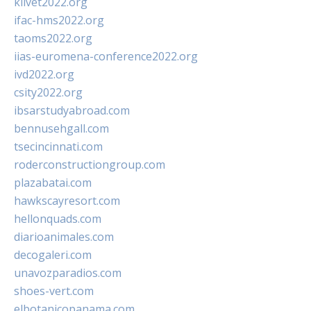
klivet2022.org
ifac-hms2022.org
taoms2022.org
iias-euromena-conference2022.org
ivd2022.org
csity2022.org
ibsarstudyabroad.com
bennusehgall.com
tsecincinnati.com
roderconstructiongroup.com
plazabatai.com
hawkscayresort.com
hellonquads.com
diarioanimales.com
decogaleri.com
unavozparadios.com
shoes-vert.com
elbotanicopanama.com