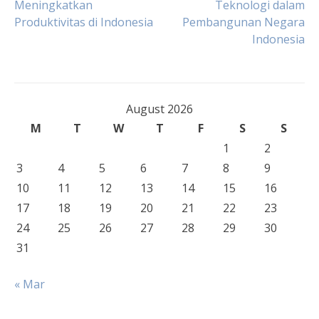
Meningkatkan
Teknologi dalam
Produktivitas di Indonesia
Pembangunan Negara
navigation
Indonesia
August 2026
M
T
W
T
F
S
S
1
2
3
4
5
6
7
8
9
10
11
12
13
14
15
16
17
18
19
20
21
22
23
24
25
26
27
28
29
30
31
« Mar