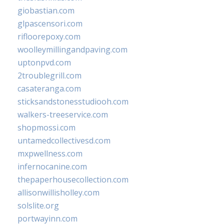
giobastian.com
glpascensori.com
rifloorepoxy.com
woolleymillingandpaving.com
uptonpvd.com
2troublegrill.com
casateranga.com
sticksandstonesstudiooh.com
walkers-treeservice.com
shopmossi.com
untamedcollectivesd.com
mxpwellness.com
infernocanine.com
thepaperhousecollection.com
allisonwillisholley.com
solslite.org
portwayinn.com