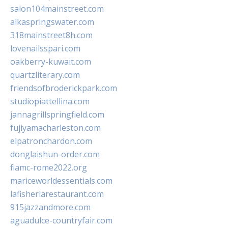
salon104mainstreet.com
alkaspringswater.com
318mainstreet8h.com
lovenailsspari.com
oakberry-kuwait.com
quartzliterary.com
friendsofbroderickpark.com
studiopiattellina.com
jannagrillspringfield.com
fujiyamacharleston.com
elpatronchardon.com
donglaishun-order.com
fiamc-rome2022.org
mariceworldessentials.com
lafisheriarestaurant.com
915jazzandmore.com
aguadulce-countryfair.com