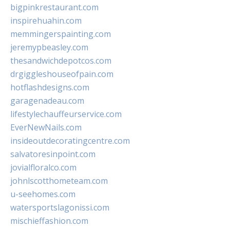
bigpinkrestaurant.com
inspirehuahin.com
memmingerspainting.com
jeremypbeasley.com
thesandwichdepotcos.com
drgiggleshouseofpain.com
hotflashdesigns.com
garagenadeau.com
lifestylechauffeurservice.com
EverNewNails.com
insideoutdecoratingcentre.com
salvatoresinpoint.com
jovialfloralco.com
johnlscotthometeam.com
u-seehomes.com
watersportslagonissi.com
mischieffashion.com