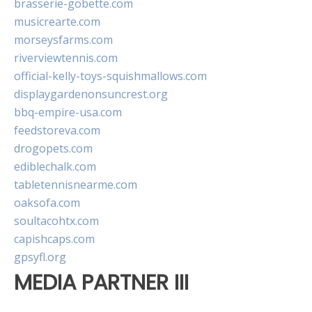
brasserie-gobette.com
musicrearte.com
morseysfarms.com
riverviewtennis.com
official-kelly-toys-squishmallows.com
displaygardenonsuncrest.org
bbq-empire-usa.com
feedstoreva.com
drogopets.com
ediblechalk.com
tabletennisnearme.com
oaksofa.com
soultacohtx.com
capishcaps.com
gpsyfl.org
MEDIA PARTNER III