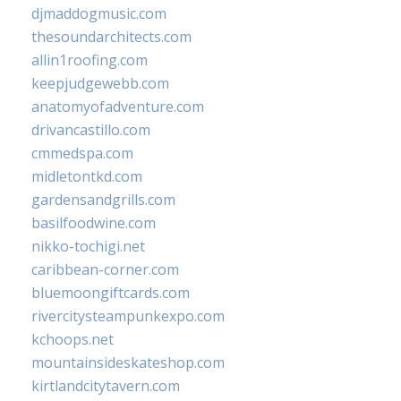
djmaddogmusic.com
thesoundarchitects.com
allin1roofing.com
keepjudgewebb.com
anatomyofadventure.com
drivancastillo.com
cmmedspa.com
midletontkd.com
gardensandgrills.com
basilfoodwine.com
nikko-tochigi.net
caribbean-corner.com
bluemoongiftcards.com
rivercitysteampunkexpo.com
kchoops.net
mountainsideskateshop.com
kirtlandcitytavern.com