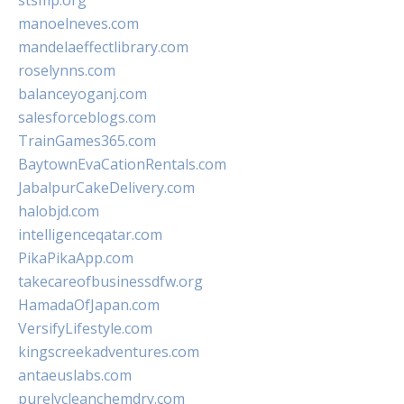
stsmp.org
manoelneves.com
mandelaeffectlibrary.com
roselynns.com
balanceyoganj.com
salesforceblogs.com
TrainGames365.com
BaytownEvaCationRentals.com
JabalpurCakeDelivery.com
halobjd.com
intelligenceqatar.com
PikaPikaApp.com
takecareofbusinessdfw.org
HamadaOfJapan.com
VersifyLifestyle.com
kingscreekadventures.com
antaeuslabs.com
purelycleanchemdry.com