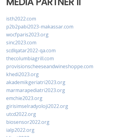
MEDIA PARTNER II
isth2022.com
p2b2pabi2023-makassar.com
wocfparis2023.org
sinc2023.com
scdlqatar2022-qa.com
thecolumbiagrill.com
provisionscheeseandwineshoppe.com
khedi2023.org
akademikgeriatri2023.org
marmarapediatri2023.org
emchie2023.org
girisimselradyoloji2022.org
utcd2022.org
biosensor2022.org
ialp2022.org