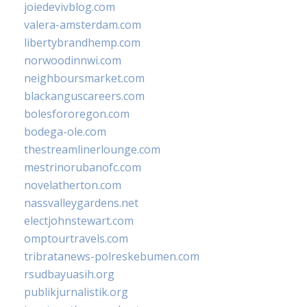
joiedevivblog.com
valera-amsterdam.com
libertybrandhemp.com
norwoodinnwi.com
neighboursmarket.com
blackanguscareers.com
bolesfororegon.com
bodega-ole.com
thestreamlinerlounge.com
mestrinorubanofc.com
novelatherton.com
nassvalleygardens.net
electjohnstewart.com
omptourtravels.com
tribratanews-polreskebumen.com
rsudbayuasih.org
publikjurnalistik.org