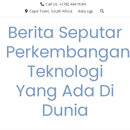
Skip
Call Us: +2782 444 YEAH
to
Cape Town, South Africa
data sgp
content
Berita Seputar
Perkembanga
Teknologi
Yang Ada Di
Dunia