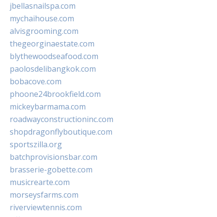
jbellasnailspa.com
mychaihouse.com
alvisgrooming.com
thegeorginaestate.com
blythewoodseafood.com
paolosdelibangkok.com
bobacove.com
phoone24brookfield.com
mickeybarmama.com
roadwayconstructioninc.com
shopdragonflyboutique.com
sportszilla.org
batchprovisionsbar.com
brasserie-gobette.com
musicrearte.com
morseysfarms.com
riverviewtennis.com