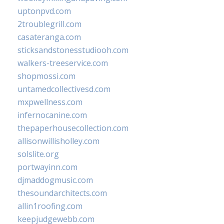
uptonpvd.com
2troublegrill.com
casateranga.com
sticksandstonesstudiooh.com
walkers-treeservice.com
shopmossi.com
untamedcollectivesd.com
mxpwellness.com
infernocanine.com
thepaperhousecollection.com
allisonwillisholley.com
solslite.org
portwayinn.com
djmaddogmusic.com
thesoundarchitects.com
allin1roofing.com
keepjudgewebb.com