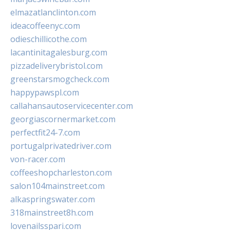
elmazatlanclinton.com
ideacoffeenyc.com
odieschillicothe.com
lacantinitagalesburg.com
pizzadeliverybristol.com
greenstarsmogcheck.com
happypawspl.com
callahansautoservicecenter.com
georgiascornermarket.com
perfectfit24-7.com
portugalprivatedriver.com
von-racer.com
coffeeshopcharleston.com
salon104mainstreet.com
alkaspringswater.com
318mainstreet8h.com
lovenailsspari.com