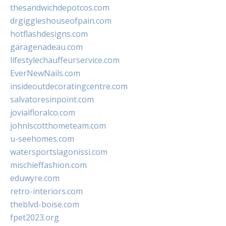
thesandwichdepotcos.com
drgiggleshouseofpain.com
hotflashdesigns.com
garagenadeau.com
lifestylechauffeurservice.com
EverNewNails.com
insideoutdecoratingcentre.com
salvatoresinpoint.com
jovialfloralco.com
johnlscotthometeam.com
u-seehomes.com
watersportslagonissi.com
mischieffashion.com
eduwyre.com
retro-interiors.com
theblvd-boise.com
fpet2023.org