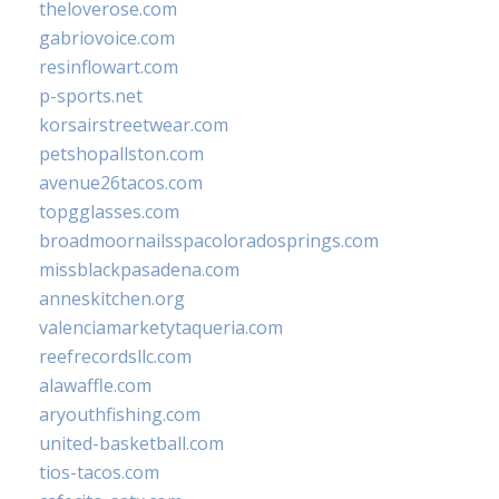
theloverose.com
gabriovoice.com
resinflowart.com
p-sports.net
korsairstreetwear.com
petshopallston.com
avenue26tacos.com
topgglasses.com
broadmoornailsspacoloradosprings.com
missblackpasadena.com
anneskitchen.org
valenciamarketytaqueria.com
reefrecordsllc.com
alawaffle.com
aryouthfishing.com
united-basketball.com
tios-tacos.com