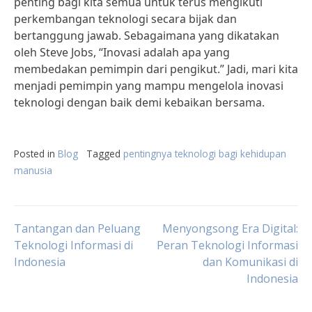
penting bagi kita semua untuk terus mengikuti
perkembangan teknologi secara bijak dan
bertanggung jawab. Sebagaimana yang dikatakan
oleh Steve Jobs, “Inovasi adalah apa yang
membedakan pemimpin dari pengikut.” Jadi, mari kita
menjadi pemimpin yang mampu mengelola inovasi
teknologi dengan baik demi kebaikan bersama.
Posted in
Blog
Tagged
pentingnya teknologi bagi kehidupan
manusia
Post
Tantangan dan Peluang
Menyongsong Era Digital:
Teknologi Informasi di
Peran Teknologi Informasi
Indonesia
dan Komunikasi di
navigation
Indonesia