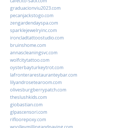
cafecito-satx.com
graduacionviu2023.com
pecanjackstogo.com
zengardendayspa.com
sparklejewelryinc.com
ironcladtattoostudio.com
bruinshome.com
annascleaningsvc.com
wolfcitytattoo.com
oysterbayturkeytrot.com
lafronterarestauranteybar.com
lilyandrosetearoom.com
olivesburgberrypatch.com
theslushkids.com
giobastian.com
glpascensori.com
rifloorepoxy.com
woolleymillingandpaving.com