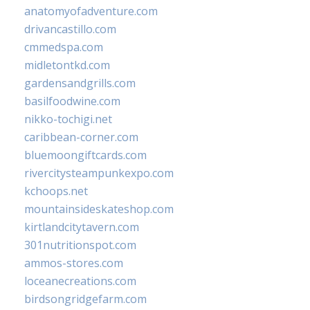
anatomyofadventure.com
drivancastillo.com
cmmedspa.com
midletontkd.com
gardensandgrills.com
basilfoodwine.com
nikko-tochigi.net
caribbean-corner.com
bluemoongiftcards.com
rivercitysteampunkexpo.com
kchoops.net
mountainsideskateshop.com
kirtlandcitytavern.com
301nutritionspot.com
ammos-stores.com
loceanecreations.com
birdsongridgefarm.com