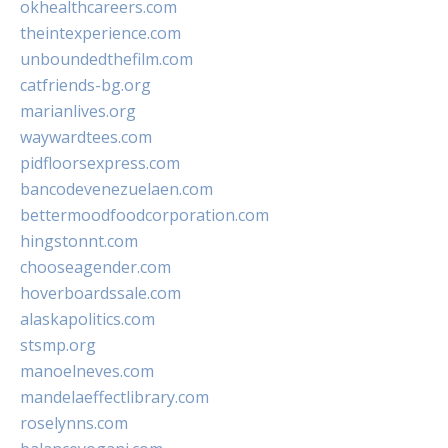
okhealthcareers.com
theintexperience.com
unboundedthefilm.com
catfriends-bg.org
marianlives.org
waywardtees.com
pidfloorsexpress.com
bancodevenezuelaen.com
bettermoodfoodcorporation.com
hingstonnt.com
chooseagender.com
hoverboardssale.com
alaskapolitics.com
stsmp.org
manoelneves.com
mandelaeffectlibrary.com
roselynns.com