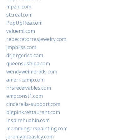
mpzin.com
stcreal.com
PopUpFlea.com
valueml.com
rebeccatorresjewelry.com
jmpbliss.com
drjorgerico.com
queensushipa.com
wendyweimerdds.com
ameri-camp.com
hrsreceivables.com
empconst1.com
cinderella-support.com
bigpinkrestaurant.com
inspirehuahin.com
memmingerspainting.com
jeremypbeasley.com