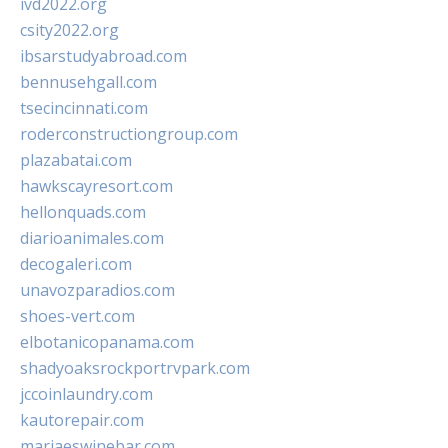
ivd2022.org
csity2022.org
ibsarstudyabroad.com
bennusehgall.com
tsecincinnati.com
roderconstructiongroup.com
plazabatai.com
hawkscayresort.com
hellonquads.com
diarioanimales.com
decogaleri.com
unavozparadios.com
shoes-vert.com
elbotanicopanama.com
shadyoaksrockportrvpark.com
jccoinlaundry.com
kautorepair.com
marjaeswinebar.com