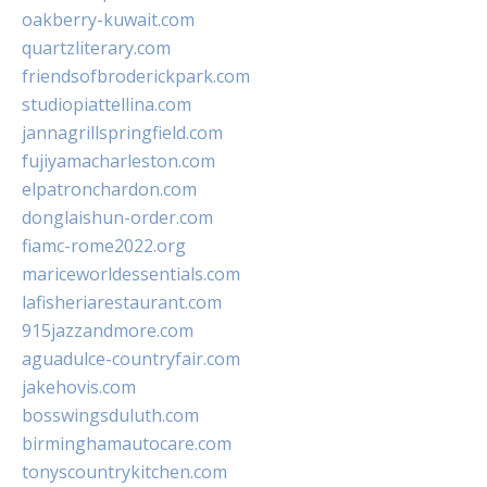
oakberry-kuwait.com
quartzliterary.com
friendsofbroderickpark.com
studiopiattellina.com
jannagrillspringfield.com
fujiyamacharleston.com
elpatronchardon.com
donglaishun-order.com
fiamc-rome2022.org
mariceworldessentials.com
lafisheriarestaurant.com
915jazzandmore.com
aguadulce-countryfair.com
jakehovis.com
bosswingsduluth.com
birminghamautocare.com
tonyscountrykitchen.com