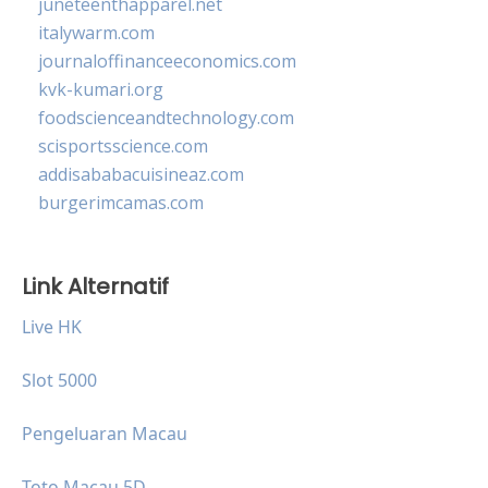
juneteenthapparel.net
italywarm.com
journaloffinanceeconomics.com
kvk-kumari.org
foodscienceandtechnology.com
scisportsscience.com
addisababacuisineaz.com
burgerimcamas.com
Link Alternatif
Live HK
Slot 5000
Pengeluaran Macau
Toto Macau 5D