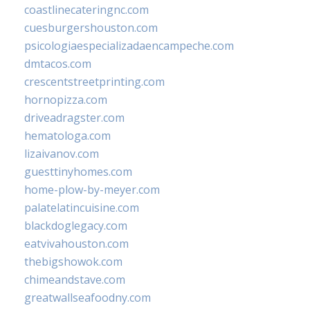
coastlinecateringnc.com
cuesburgershouston.com
psicologiaespecializadaencampeche.com
dmtacos.com
crescentstreetprinting.com
hornopizza.com
driveadragster.com
hematologa.com
lizaivanov.com
guesttinyhomes.com
home-plow-by-meyer.com
palatelatincuisine.com
blackdoglegacy.com
eatvivahouston.com
thebigshowok.com
chimeandstave.com
greatwallseafoodny.com