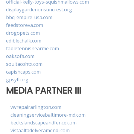
official-kelly-toys-squishmallows.com
displaygardenonsuncrest.org
bbq-empire-usa.com
feedstoreva.com
drogopets.com
ediblechalk.com
tabletennisnearme.com
oaksofa.com
soultacohtx.com
capishcaps.com
gpsyfl.org
MEDIA PARTNER III
vwrepairarlington.com
cleaningservicebaltimore-md.com
beckslandscapeandfence.com
vistaaltadelveramendi.com