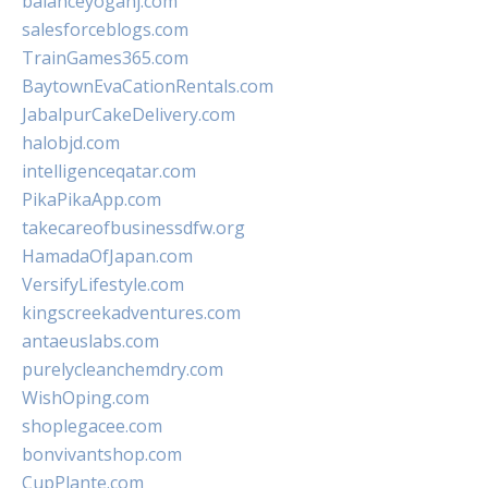
balanceyoganj.com
salesforceblogs.com
TrainGames365.com
BaytownEvaCationRentals.com
JabalpurCakeDelivery.com
halobjd.com
intelligenceqatar.com
PikaPikaApp.com
takecareofbusinessdfw.org
HamadaOfJapan.com
VersifyLifestyle.com
kingscreekadventures.com
antaeuslabs.com
purelycleanchemdry.com
WishOping.com
shoplegacee.com
bonvivantshop.com
CupPlante.com