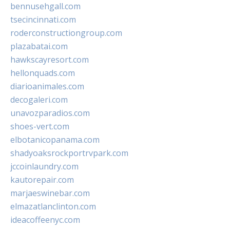
bennusehgall.com
tsecincinnati.com
roderconstructiongroup.com
plazabatai.com
hawkscayresort.com
hellonquads.com
diarioanimales.com
decogaleri.com
unavozparadios.com
shoes-vert.com
elbotanicopanama.com
shadyoaksrockportrvpark.com
jccoinlaundry.com
kautorepair.com
marjaeswinebar.com
elmazatlanclinton.com
ideacoffeenyc.com