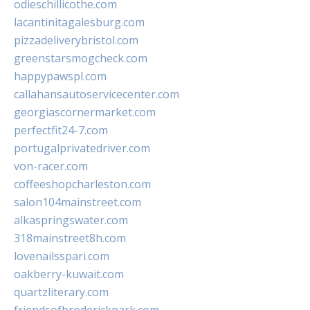
odieschillicothe.com
lacantinitagalesburg.com
pizzadeliverybristol.com
greenstarsmogcheck.com
happypawspl.com
callahansautoservicecenter.com
georgiascornermarket.com
perfectfit24-7.com
portugalprivatedriver.com
von-racer.com
coffeeshopcharleston.com
salon104mainstreet.com
alkaspringswater.com
318mainstreet8h.com
lovenailsspari.com
oakberry-kuwait.com
quartzliterary.com