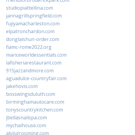
friendsofbroderickpark.com
studiopiattellina.com
jannagrillspringfield.com
fujiyamacharleston.com
elpatronchardon.com
donglaishun-order.com
fiamc-rome2022.org
mariceworldessentials.com
lafisheriarestaurant.com
915jazzandmore.com
aguadulce-countryfair.com
jakehovis.com
bosswingsduluth.com
birminghamautocare.com
tonyscountrykitchen.com
jbellasnailspa.com
mychaihouse.com
alvisgrooming.com