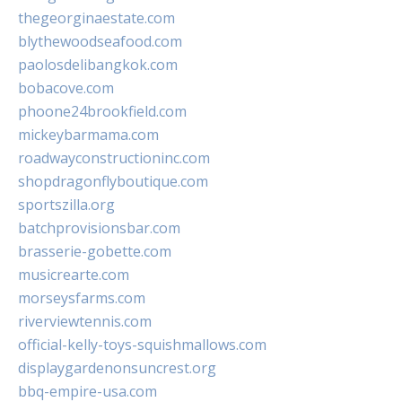
thegeorginaestate.com
blythewoodseafood.com
paolosdelibangkok.com
bobacove.com
phoone24brookfield.com
mickeybarmama.com
roadwayconstructioninc.com
shopdragonflyboutique.com
sportszilla.org
batchprovisionsbar.com
brasserie-gobette.com
musicrearte.com
morseysfarms.com
riverviewtennis.com
official-kelly-toys-squishmallows.com
displaygardenonsuncrest.org
bbq-empire-usa.com