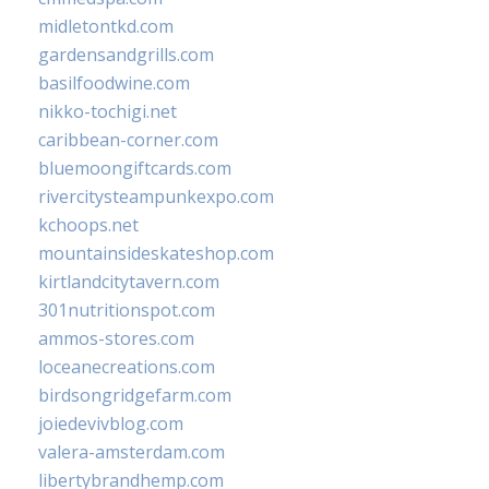
midletontkd.com
gardensandgrills.com
basilfoodwine.com
nikko-tochigi.net
caribbean-corner.com
bluemoongiftcards.com
rivercitysteampunkexpo.com
kchoops.net
mountainsideskateshop.com
kirtlandcitytavern.com
301nutritionspot.com
ammos-stores.com
loceanecreations.com
birdsongridgefarm.com
joiedevivblog.com
valera-amsterdam.com
libertybrandhemp.com