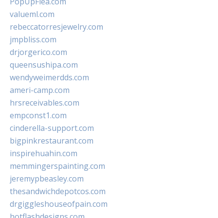
PopUpFlea.com
valueml.com
rebeccatorresjewelry.com
jmpbliss.com
drjorgerico.com
queensushipa.com
wendyweimerdds.com
ameri-camp.com
hrsreceivables.com
empconst1.com
cinderella-support.com
bigpinkrestaurant.com
inspirehuahin.com
memmingerspainting.com
jeremypbeasley.com
thesandwichdepotcos.com
drgiggleshouseofpain.com
hotflashdesigns.com