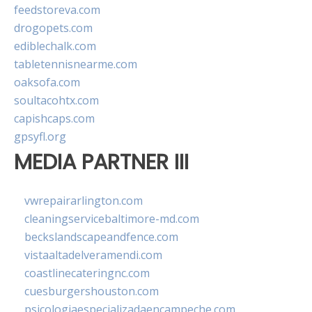
feedstoreva.com
drogopets.com
ediblechalk.com
tabletennisnearme.com
oaksofa.com
soultacohtx.com
capishcaps.com
gpsyfl.org
MEDIA PARTNER III
vwrepairarlington.com
cleaningservicebaltimore-md.com
beckslandscapeandfence.com
vistaaltadelveramendi.com
coastlinecateringnc.com
cuesburgershouston.com
psicologiaespecializadaencampeche.com