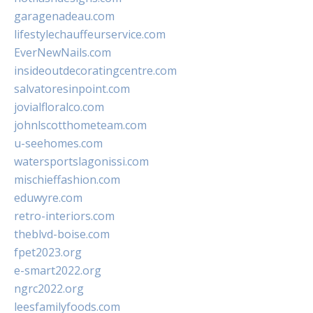
garagenadeau.com
lifestylechauffeurservice.com
EverNewNails.com
insideoutdecoratingcentre.com
salvatoresinpoint.com
jovialfloralco.com
johnlscotthometeam.com
u-seehomes.com
watersportslagonissi.com
mischieffashion.com
eduwyre.com
retro-interiors.com
theblvd-boise.com
fpet2023.org
e-smart2022.org
ngrc2022.org
leesfamilyfoods.com