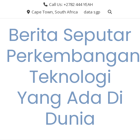
Skip
Call Us: +2782 444 YEAH
to
Cape Town, South Africa
data sgp
content
Berita Seputar
Perkembanga
Teknologi
Yang Ada Di
Dunia