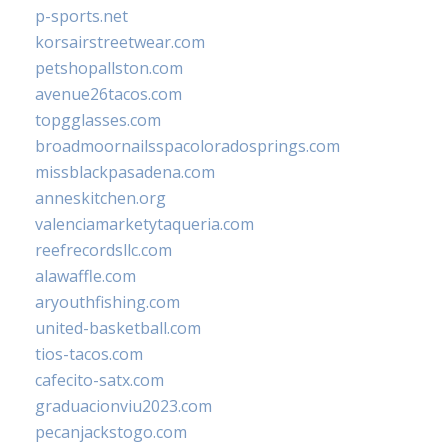
p-sports.net
korsairstreetwear.com
petshopallston.com
avenue26tacos.com
topgglasses.com
broadmoornailsspacoloradosprings.com
missblackpasadena.com
anneskitchen.org
valenciamarketytaqueria.com
reefrecordsllc.com
alawaffle.com
aryouthfishing.com
united-basketball.com
tios-tacos.com
cafecito-satx.com
graduacionviu2023.com
pecanjackstogo.com