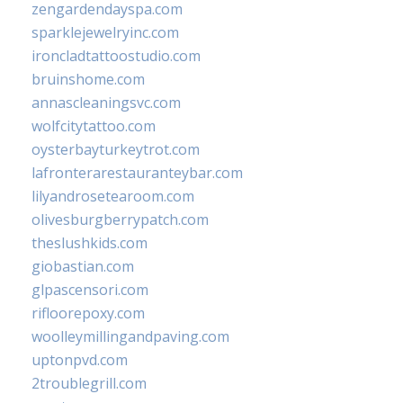
zengardendayspa.com
sparklejewelryinc.com
ironcladtattoostudio.com
bruinshome.com
annascleaningsvc.com
wolfcitytattoo.com
oysterbayturkeytrot.com
lafronterarestauranteybar.com
lilyandrosetearoom.com
olivesburgberrypatch.com
theslushkids.com
giobastian.com
glpascensori.com
rifloorepoxy.com
woolleymillingandpaving.com
uptonpvd.com
2troublegrill.com