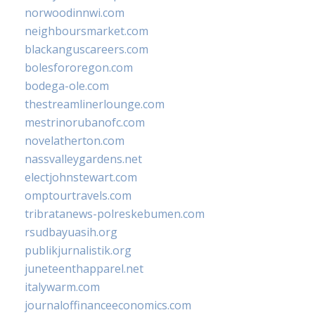
norwoodinnwi.com
neighboursmarket.com
blackanguscareers.com
bolesfororegon.com
bodega-ole.com
thestreamlinerlounge.com
mestrinorubanofc.com
novelatherton.com
nassvalleygardens.net
electjohnstewart.com
omptourtravels.com
tribratanews-polreskebumen.com
rsudbayuasih.org
publikjurnalistik.org
juneteenthapparel.net
italywarm.com
journaloffinanceeconomics.com