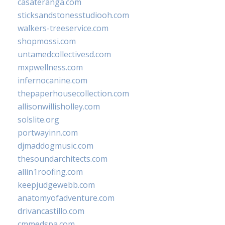
casateranga.com
sticksandstonesstudiooh.com
walkers-treeservice.com
shopmossi.com
untamedcollectivesd.com
mxpwellness.com
infernocanine.com
thepaperhousecollection.com
allisonwillisholley.com
solslite.org
portwayinn.com
djmaddogmusic.com
thesoundarchitects.com
allin1roofing.com
keepjudgewebb.com
anatomyofadventure.com
drivancastillo.com
cmmedspa.com