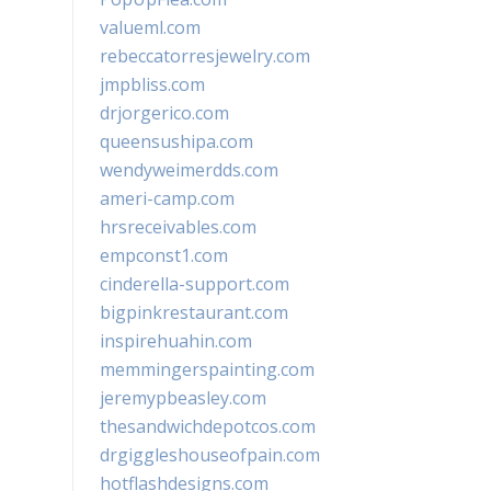
valueml.com
rebeccatorresjewelry.com
jmpbliss.com
drjorgerico.com
queensushipa.com
wendyweimerdds.com
ameri-camp.com
hrsreceivables.com
empconst1.com
cinderella-support.com
bigpinkrestaurant.com
inspirehuahin.com
memmingerspainting.com
jeremypbeasley.com
thesandwichdepotcos.com
drgiggleshouseofpain.com
hotflashdesigns.com