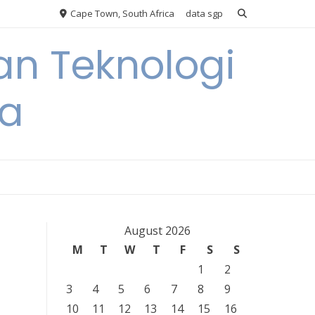
Cape Town, South Africa
data sgp
an Teknologi
ia
August 2026
M
T
W
T
F
S
S
1
2
3
4
5
6
7
8
9
10
11
12
13
14
15
16