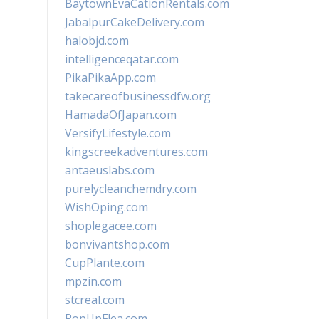
BaytownEvaCationRentals.com
JabalpurCakeDelivery.com
halobjd.com
intelligenceqatar.com
PikaPikaApp.com
takecareofbusinessdfw.org
HamadaOfJapan.com
VersifyLifestyle.com
kingscreekadventures.com
antaeuslabs.com
purelycleanchemdry.com
WishOping.com
shoplegacee.com
bonvivantshop.com
CupPlante.com
mpzin.com
stcreal.com
PopUpFlea.com