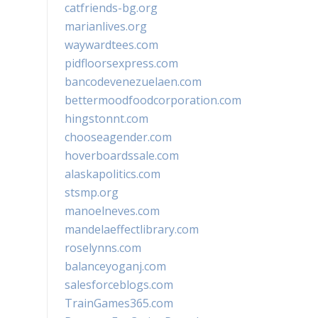
catfriends-bg.org
marianlives.org
waywardtees.com
pidfloorsexpress.com
bancodevenezuelaen.com
bettermoodfoodcorporation.com
hingstonnt.com
chooseagender.com
hoverboardssale.com
alaskapolitics.com
stsmp.org
manoelneves.com
mandelaeffectlibrary.com
roselynns.com
balanceyoganj.com
salesforceblogs.com
TrainGames365.com