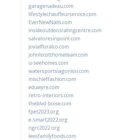
garagenadeau.com
lifestylechauffeurservice.com
EverNewNails.com
insideoutdecoratingcentre.com
salvatoresinpoint.com
jovialfloralco.com
johnlscotthometeam.com
u-seehomes.com
watersportslagonissi.com
mischieffashion.com
eduwyre.com
retro-interiors.com
theblvd-boise.com
fpet2023.org
e-smart2022.org
ngrc2022.org
leesfamilyfoods.com