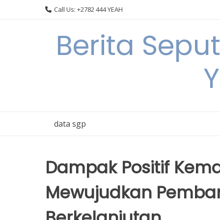
Skip
Call Us: +2782 444 YEAH
to
content
Berita Sepu
Y
data sgp
Dampak Positif Kema
Mewujudkan Pemba
Berkelanjutan