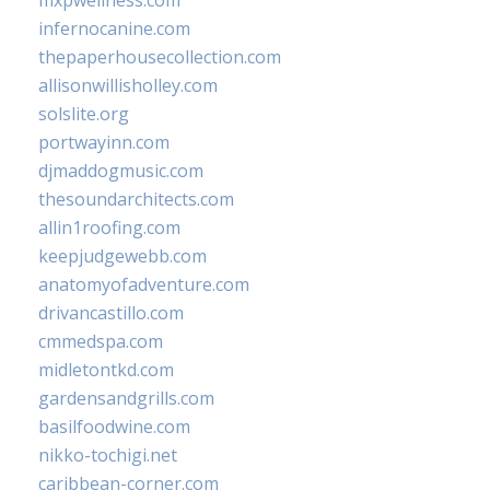
infernocanine.com
thepaperhousecollection.com
allisonwillisholley.com
solslite.org
portwayinn.com
djmaddogmusic.com
thesoundarchitects.com
allin1roofing.com
keepjudgewebb.com
anatomyofadventure.com
drivancastillo.com
cmmedspa.com
midletontkd.com
gardensandgrills.com
basilfoodwine.com
nikko-tochigi.net
caribbean-corner.com