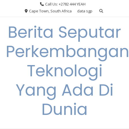
Skip
Call Us: +2782 444 YEAH
to
Cape Town, South Africa
data sgp
content
Berita Seputar
Perkembanga
Teknologi
Yang Ada Di
Dunia