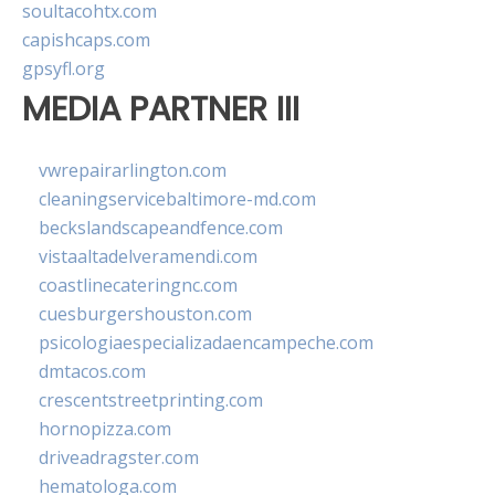
soultacohtx.com
capishcaps.com
gpsyfl.org
MEDIA PARTNER III
vwrepairarlington.com
cleaningservicebaltimore-md.com
beckslandscapeandfence.com
vistaaltadelveramendi.com
coastlinecateringnc.com
cuesburgershouston.com
psicologiaespecializadaencampeche.com
dmtacos.com
crescentstreetprinting.com
hornopizza.com
driveadragster.com
hematologa.com