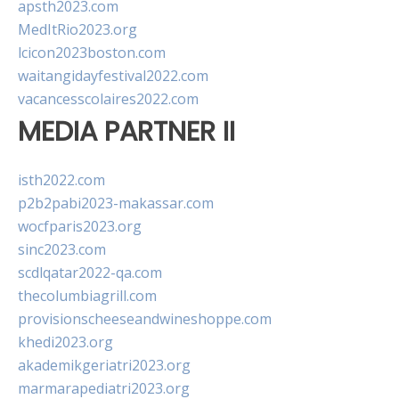
apsth2023.com
MedItRio2023.org
lcicon2023boston.com
waitangidayfestival2022.com
vacancesscolaires2022.com
MEDIA PARTNER II
isth2022.com
p2b2pabi2023-makassar.com
wocfparis2023.org
sinc2023.com
scdlqatar2022-qa.com
thecolumbiagrill.com
provisionscheeseandwineshoppe.com
khedi2023.org
akademikgeriatri2023.org
marmarapediatri2023.org