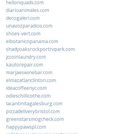
hellonquads.com
diarioanimales.com
decogaleri.com
unavozparadios.com
shoes-vert.com
elbotanicopanama.com
shadyoaksrockportrvpark.com
jccoinlaundry.com
kautorepair.com
marjaeswinebar.com
elmazatlanclinton.com
ideacoffeenyc.com
odieschillicothe.com
lacantinitagalesburg.com
pizzadeliverybristol.com
greenstarsmogcheck.com
happypawspl.com