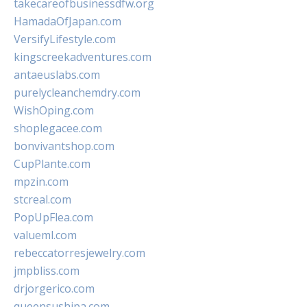
takecareofbusinessdfw.org
HamadaOfJapan.com
VersifyLifestyle.com
kingscreekadventures.com
antaeuslabs.com
purelycleanchemdry.com
WishOping.com
shoplegacee.com
bonvivantshop.com
CupPlante.com
mpzin.com
stcreal.com
PopUpFlea.com
valueml.com
rebeccatorresjewelry.com
jmpbliss.com
drjorgerico.com
queensushipa.com