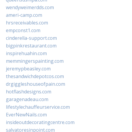
wendyweimerdds.com
ameri-camp.com
hrsreceivables.com
empconst1.com
cinderella-support.com
bigpinkrestaurant.com
inspirehuahin.com
memmingerspainting.com
jeremypbeasley.com
thesandwichdepotcos.com
drgiggleshouseofpain.com
hotflashdesigns.com
garagenadeau.com
lifestylechauffeurservice.com
EverNewNails.com
insideoutdecoratingcentre.com
salvatoresinpoint.com