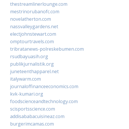
thestreamlinerlounge.com
mestrinorubanofc.com
novelatherton.com
nassvalleygardens.net
electjohnstewart.com
omptourtravels.com
tribratanews-polreskebumen.com
rsudbayuasih.org
publikjurnalistik.org
juneteenthapparel.net
italywarm.com
journaloffinanceeconomics.com
kvk-kumari.org
foodscienceandtechnology.com
scisportsscience.com
addisababacuisineaz.com
burgerimcamas.com