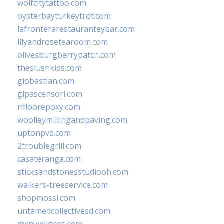
wolfcitytattoo.com
oysterbayturkeytrot.com
lafronterarestauranteybar.com
lilyandrosetearoom.com
olivesburgberrypatch.com
theslushkids.com
giobastian.com
glpascensori.com
rifloorepoxy.com
woolleymillingandpaving.com
uptonpvd.com
2troublegrill.com
casateranga.com
sticksandstonesstudiooh.com
walkers-treeservice.com
shopmossi.com
untamedcollectivesd.com
mxpwellness.com