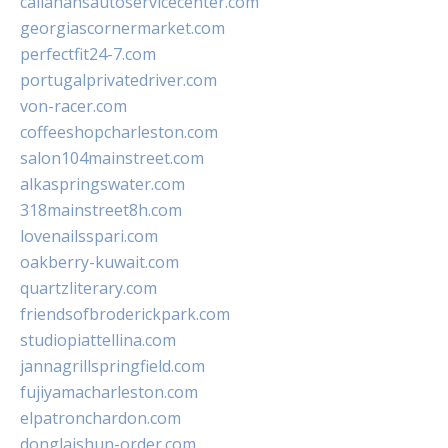
callahansautoservicecenter.com
georgiascornermarket.com
perfectfit24-7.com
portugalprivatedriver.com
von-racer.com
coffeeshopcharleston.com
salon104mainstreet.com
alkaspringswater.com
318mainstreet8h.com
lovenailsspari.com
oakberry-kuwait.com
quartzliterary.com
friendsofbroderickpark.com
studiopiattellina.com
jannagrillspringfield.com
fujiyamacharleston.com
elpatronchardon.com
donglaishun-order.com