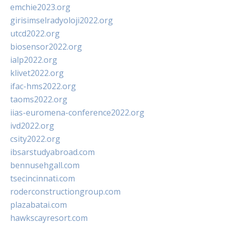
emchie2023.org
girisimselradyoloji2022.org
utcd2022.org
biosensor2022.org
ialp2022.org
klivet2022.org
ifac-hms2022.org
taoms2022.org
iias-euromena-conference2022.org
ivd2022.org
csity2022.org
ibsarstudyabroad.com
bennusehgall.com
tsecincinnati.com
roderconstructiongroup.com
plazabatai.com
hawkscayresort.com