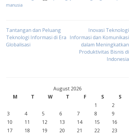
manusia
Post
Tantangan dan Peluang
Inovasi Teknologi
Teknologi Informasi di Era
Informasi dan Komunikasi
Globalisasi
dalam Meningkatkan
navigation
Produktivitas Bisnis di
Indonesia
August 2026
M
T
W
T
F
S
S
1
2
3
4
5
6
7
8
9
10
11
12
13
14
15
16
17
18
19
20
21
22
23