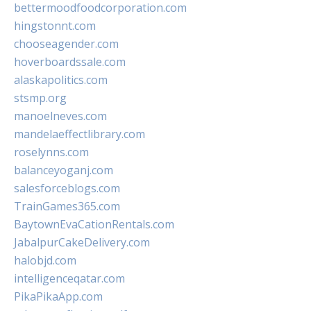
bettermoodfoodcorporation.com
hingstonnt.com
chooseagender.com
hoverboardssale.com
alaskapolitics.com
stsmp.org
manoelneves.com
mandelaeffectlibrary.com
roselynns.com
balanceyoganj.com
salesforceblogs.com
TrainGames365.com
BaytownEvaCationRentals.com
JabalpurCakeDelivery.com
halobjd.com
intelligenceqatar.com
PikaPikaApp.com