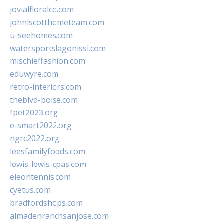
jovialfloralco.com
johnlscotthometeam.com
u-seehomes.com
watersportslagonissi.com
mischieffashion.com
eduwyre.com
retro-interiors.com
theblvd-boise.com
fpet2023.org
e-smart2022.org
ngrc2022.org
leesfamilyfoods.com
lewis-lewis-cpas.com
eleontennis.com
cyetus.com
bradfordshops.com
almadenranchsanjose.com