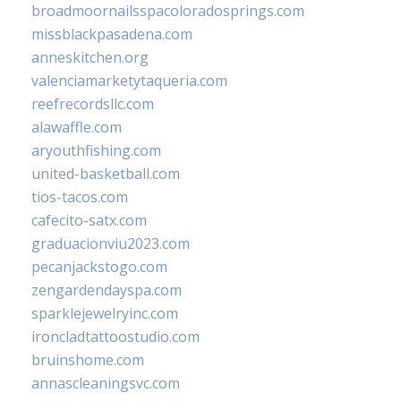
broadmoornailsspacoloradosprings.com
missblackpasadena.com
anneskitchen.org
valenciamarketytaqueria.com
reefrecordsllc.com
alawaffle.com
aryouthfishing.com
united-basketball.com
tios-tacos.com
cafecito-satx.com
graduacionviu2023.com
pecanjackstogo.com
zengardendayspa.com
sparklejewelryinc.com
ironcladtattoostudio.com
bruinshome.com
annascleaningsvc.com