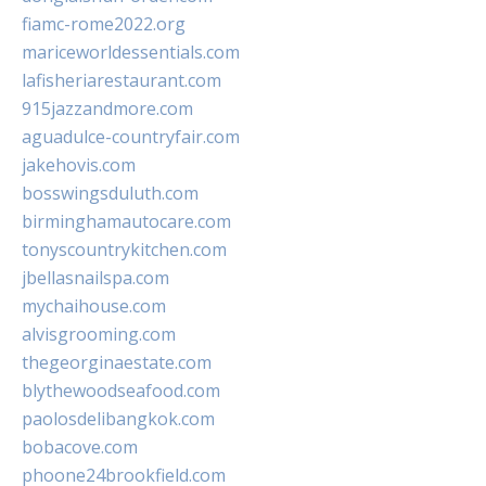
fiamc-rome2022.org
mariceworldessentials.com
lafisheriarestaurant.com
915jazzandmore.com
aguadulce-countryfair.com
jakehovis.com
bosswingsduluth.com
birminghamautocare.com
tonyscountrykitchen.com
jbellasnailspa.com
mychaihouse.com
alvisgrooming.com
thegeorginaestate.com
blythewoodseafood.com
paolosdelibangkok.com
bobacove.com
phoone24brookfield.com