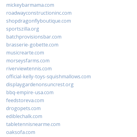
mickeybarmama.com
roadwayconstructioninc.com
shopdragonflyboutique.com
sportszilla.org
batchprovisionsbar.com
brasserie-gobette.com
musicrearte.com
morseysfarms.com
riverviewtennis.com
official-kelly-toys-squishmallows.com
displaygardenonsuncrest.org
bbq-empire-usa.com
feedstoreva.com
drogopets.com
ediblechalk.com
tabletennisnearme.com
oaksofa.com