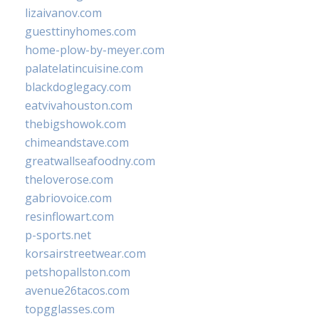
lizaivanov.com
guesttinyhomes.com
home-plow-by-meyer.com
palatelatincuisine.com
blackdoglegacy.com
eatvivahouston.com
thebigshowok.com
chimeandstave.com
greatwallseafoodny.com
theloverose.com
gabriovoice.com
resinflowart.com
p-sports.net
korsairstreetwear.com
petshopallston.com
avenue26tacos.com
topgglasses.com